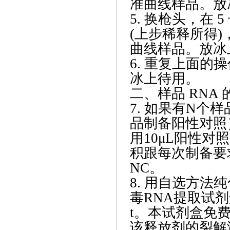
准曲线样品。放
5. 换枪头，在 5
(上步稀释所得)，
曲线样品。放冰
6. 重复上面的
冰上待用。
二、样品
RNA 
7. 如果有N个
品制备阳性对照
用10μL阳性对
积跟每次制备要
NC。
8. 用自选方
毒RNA提取试
t。本试剂盒免
该释放剂的裂解液