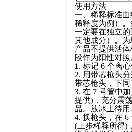
使用方法
一、稀释标准曲
稀释度为例）。
一定要在独立的
其他成分）。为
产品不提供活体
段作为阳性对照
1. 标记 6 个
2. 用带芯枪头分别
带芯枪头，下同
3. 在 7 号管中加
提供)，充分震荡1
品。放冰上待用
4. 换枪头，在 6
(上步稀释所得)，