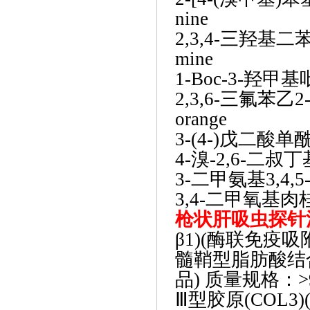
nine
2,3,4-三羟基二苯
mine
1-Boc-3-羟甲基
2,3,6-三氟苯
orange
3-(4-)戊二酸单酰
4-溴-2,6-二叔丁
3-二甲氨基3,4,5-
3,4-二甲氧基肉桂酸
枪状肝吸虫探针
β1)(酶联免疫吸
髓鞘型脂肪酸结
品) 质量规格：>9
Ⅲ型胶原(COL