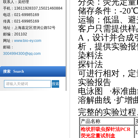
分类：荧光定量
联系人：吴经理
手机：13611928337,15021460884
储存条件：
-2
电话：021-69985169
运输：低温、避
传真：021-69985169
客户只需提供样
地址：上海嘉定区澄浏公路52号
邮编：201102
A，设计并合成
网址：
www.bio-ey.com
析，提供实验报
邮箱：
染料法
3004994300@qq.com
探针法
可进行相对，定
搜索 Search
实验报告
电泳图
·标准
溶解曲线
·扩增
完整的实验过程
产品名称
枪状肝吸虫探针法PCR
D
荧光定量试剂盒