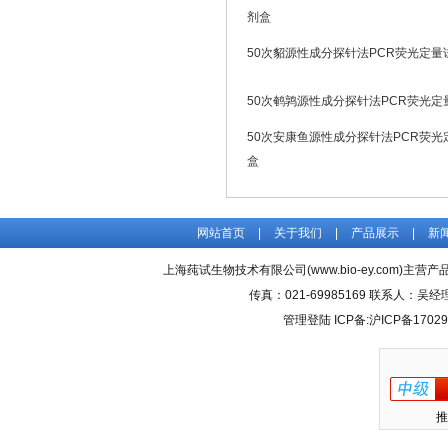
剂盒
50次貂源性成分探针法PCR荧光定量
50次鹌鹑源性成分探针法PCR荧光定
50次安康鱼源性成分探针法PCR荧光
盒
网站首页
|
关于我们
|
产品展示
|
新
上海莼试生物技术有限公司(www.bio-ey.com)主营产品
传真：021-69985169 联系人：
管理登陆
ICP备:
沪ICP备17029
推