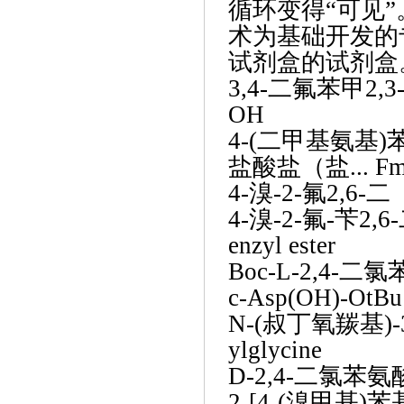
循环变得“可见”
术为基础开发的
试剂盒的试剂盒
3,4-二氟苯甲2,3-
OH
4-(二甲基氨基)
盐酸盐（盐... Fmo
4-溴-2-氟2,6-
4-溴-2-氟-苄2,6
enzyl ester
Boc-L-2,4
c-Asp(OH)-OtBu
N-(叔丁氧羰基)-
ylglycine
D-2,4-二氯苯氨
2-[4-(溴甲基)苯