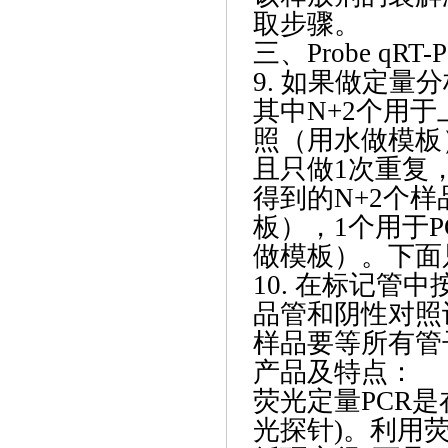
取步骤。
三、
Probe q
9. 如果做定量
其中N+2个用于
照（用水做模板
且只做1次重复，
得到的N+2个样
板），1个用于
做模板）。下面
10. 在标记
品管和阴性对照
样品要等所有管
产品及特点：
荧光定量
PCR
光探针)。利用