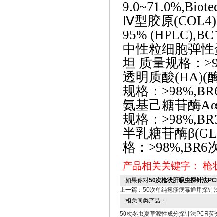
9.0~71.0%,Biote
Ⅳ型胶原(COL
95% (HPLC),BC
中性粒细胞弹性
坦 质量规格：>9
透明质酸
(HA)
规格：>98%,BR
氨基己糖苷酶
A
规格：>98%,BR3
半乳糖苷酶
β(
格：>98%,BR6
产品相关关键字：
枪
如果你对
50次枪状肝吸虫探针法P
上一篇：
50次单纯疱疹病毒通用探针
相关同类产品：
50次冬虫夏草源性成分探针法PCR荧