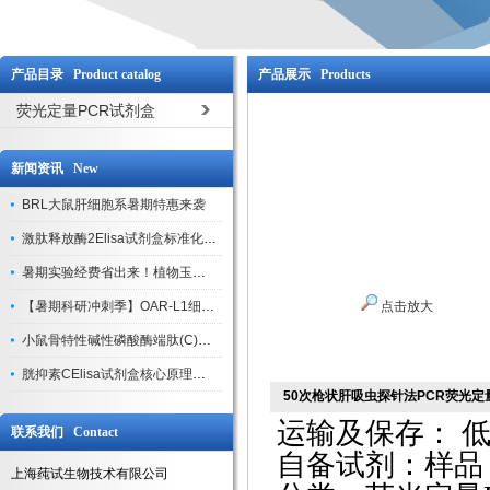
产品目录 Product catalog
产品展示 Products
荧光定量PCR试剂盒
新闻资讯 New
BRL大鼠肝细胞系暑期特惠来袭
激肽释放酶2Elisa试剂盒标准化实验操作与质控体系解析
暑期实验经费省出来！植物玉米索核苷（ZR ）elisa酶联免疫试剂盒
【暑期科研冲刺季】OAR-L1细胞专用培养基特惠，助力实验高效突破
点击放大
小鼠骨特性碱性磷酸酶端肽(C)elisa试剂盒大促，骨科研人速囤
胱抑素CElisa试剂盒核心原理、产品特性与全流程操作规范详解
50次枪状肝吸虫探针法PCR荧光定
运输及保存：
低
联系我们 Contact
自备试剂：样品
上海莼试生物技术有限公司