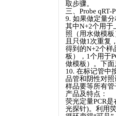
取步骤。
三、
Probe q
9. 如果做定量
其中N+2个用于
照（用水做模板
且只做1次重复，
得到的N+2个样
板），1个用于
做模板）。下面
10. 在标记
品管和阴性对照
样品要等所有管
产品及特点：
荧光定量
PCR
光探针)。利用