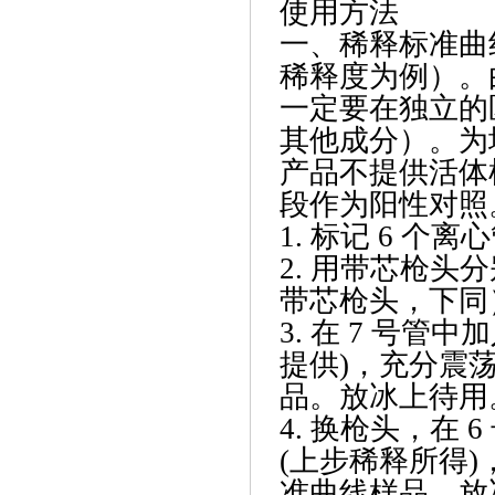
使用方法
一、稀释标准曲
稀释度为例）。
一定要在独立的
其他成分）。为
产品不提供活体
段作为阳性对照
1. 标记 6 个
2. 用带芯枪头分别
带芯枪头，下同
3. 在 7 号管中加
提供)，充分震荡1
品。放冰上待用
4. 换枪头，在 6
(上步稀释所得)，
准曲线样品。放