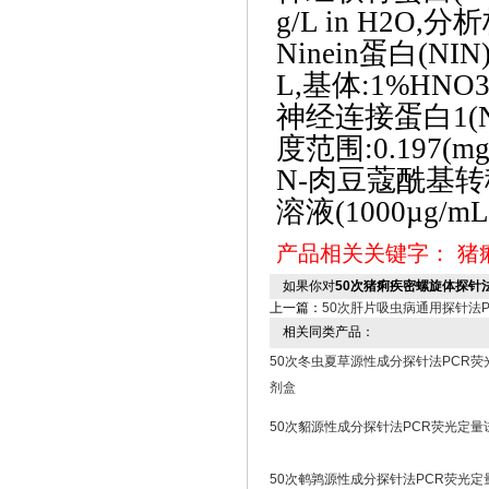
g/L in H2O,
Ninein蛋白(N
L,基体:1%HNO
神经连接蛋白
1
度范围:0.197(
N-肉豆蔻酰基转
溶液(1000µg/m
产品相关关键字：
猪
如果你对
50次猪痢疾密螺旋体探针
上一篇：
50次肝片吸虫病通用探针法
相关同类产品：
50次冬虫夏草源性成分探针法PCR荧
剂盒
50次貂源性成分探针法PCR荧光定量
50次鹌鹑源性成分探针法PCR荧光定