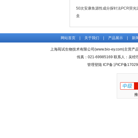
50次安康鱼源性成分探针法PCR荧光
盒
网站首页
|
关于我们
|
产品展示
|
新
上海莼试生物技术有限公司(www.bio-ey.com)主营产品
传真：021-69985169 联系人：
管理登陆
ICP备:
沪ICP备17029
推