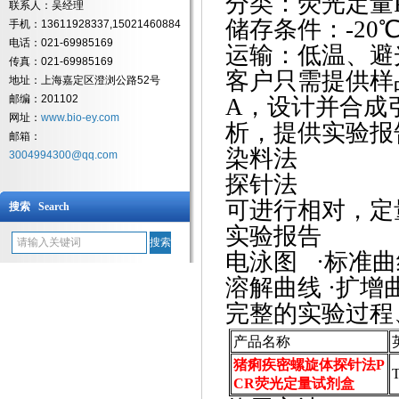
分类：荧光定量
联系人：吴经理
储存条件：
-2
手机：13611928337,15021460884
电话：021-69985169
运输：低温、避
传真：021-69985169
客户只需提供样
地址：上海嘉定区澄浏公路52号
邮编：201102
A，设计并合成
网址：
www.bio-ey.com
析，提供实验报
邮箱：
染料法
3004994300@qq.com
探针法
可进行相对，定
搜索 Search
实验报告
电泳图
·标准
溶解曲线
·扩增
完整的实验过程
产品名称
猪痢疾密螺旋体探针法P
T
CR荧光定量试剂盒