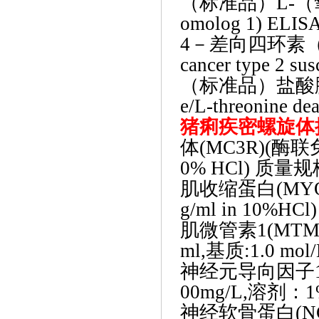
（标准品）
L-（氧
omolog 1) ELIS
4－差向四环素（标准
cancer type 2 sus
（标准品）盐酸
e/L-threonine d
猪痢疾密螺旋体
体(MC3R)(酶联
0% HCl) 质量规
肌收缩蛋白
(M
g/ml in 10%H
肌微管素
1(MT
ml,基质:1.0 mo
神经元导向因子
00mg/L,溶剂：
神经软骨蛋白
(