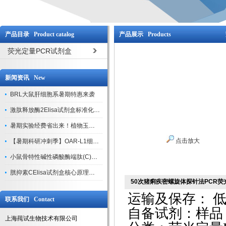
产品目录 Product catalog
产品展示 Products
荧光定量PCR试剂盒
新闻资讯 New
BRL大鼠肝细胞系暑期特惠来袭
激肽释放酶2Elisa试剂盒标准化实验操作与质控体系解析
暑期实验经费省出来！植物玉米索核苷（ZR ）elisa酶联免疫试剂盒
点击放大
【暑期科研冲刺季】OAR-L1细胞专用培养基特惠，助力实验高效突破
小鼠骨特性碱性磷酸酶端肽(C)elisa试剂盒大促，骨科研人速囤
胱抑素CElisa试剂盒核心原理、产品特性与全流程操作规范详解
50次猪痢疾密螺旋体探针法PCR
运输及保存：
低
联系我们 Contact
自备试剂：样品
上海莼试生物技术有限公司