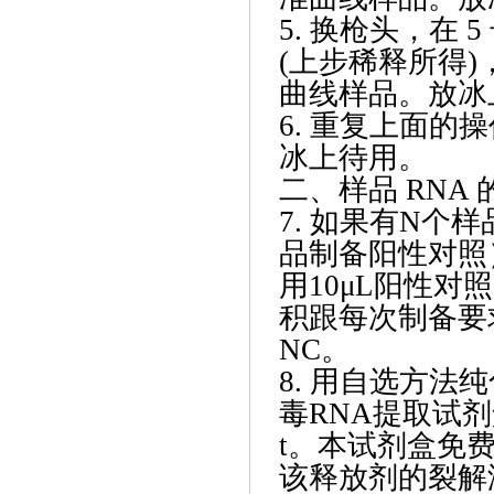
5. 换枪头，在 5
(上步稀释所得)，
曲线样品。放冰
6. 重复上面的
冰上待用。
二、样品
RNA 
7. 如果有N个
品制备阳性对照
用10μL阳性对
积跟每次制备要
NC。
8. 用自选方
毒RNA提取试
t。本试剂盒免
该释放剂的裂解液