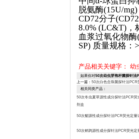
中间
α-球蛋白抑
脱氨酶(15U/m
CD72分子(CD
8.0% (LC&T)
血浆过氧化物酶
SP) 质量规格：>
产品相关关键字：
幼
如果你对
50次幼虫芽孢杆菌探针法
上一篇：
50次白色念珠菌探针法PC
相关同类产品：
50次冬虫夏草源性成分探针法PCR荧
剂盒
50次貂源性成分探针法PCR荧光定量
50次鹌鹑源性成分探针法PCR荧光定