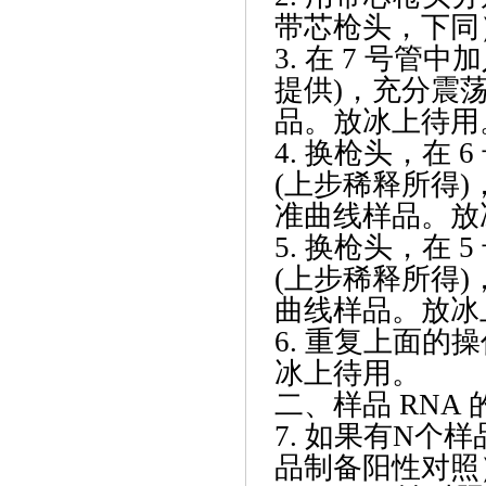
带芯枪头，下同
3. 在 7 号管中加
提供)，充分震荡1
品。放冰上待用
4. 换枪头，在 6
(上步稀释所得)，
准曲线样品。放
5. 换枪头，在 5
(上步稀释所得)，
曲线样品。放冰
6. 重复上面的
冰上待用。
二、样品
RNA 
7. 如果有N个
品制备阳性对照