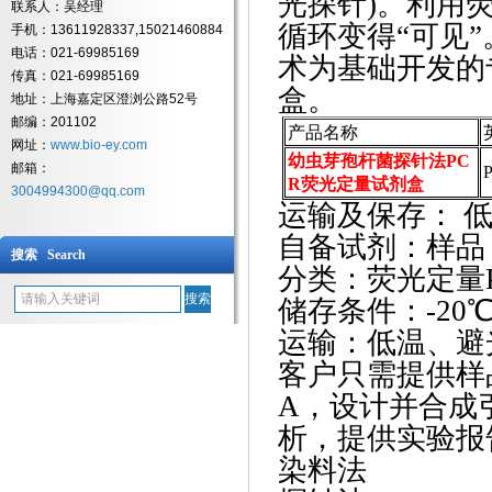
光探针)。利用
联系人：吴经理
循环变得“可见”
手机：13611928337,15021460884
电话：021-69985169
术为基础开发的
传真：021-69985169
盒。
地址：上海嘉定区澄浏公路52号
邮编：201102
产品名称
网址：
www.bio-ey.com
幼虫芽孢杆菌探针法PC
邮箱：
P
R荧光定量试剂盒
3004994300@qq.com
运输及保存：
低
自备试剂：样品
搜索 Search
分类：荧光定量
储存条件：
-2
运输：低温、避
客户只需提供样
A，设计并合成
析，提供实验报
染料法