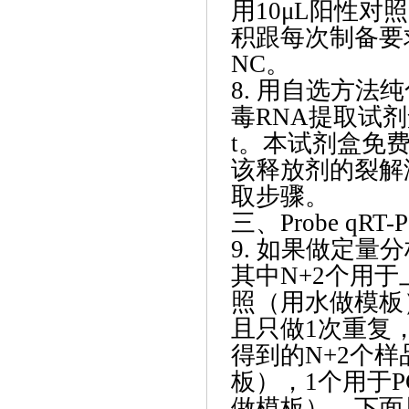
用10μL阳性对
积跟每次制备要
NC。
8. 用自选方
毒RNA提取试
t。本试剂盒免
该释放剂的裂解液
取步骤。
三、
Probe q
9. 如果做定量
其中N+2个用于
照（用水做模板
且只做1次重复，
得到的N+2个样
板），1个用于
做模板）。下面