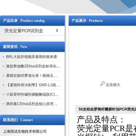
产品目录 Product catalog
产品展示 Products
荧光定量PCR试剂盒
新闻资讯 New
BRL大鼠肝细胞系暑期特惠来袭
激肽释放酶2Elisa试剂盒标准化实验操作与质控体系解析
暑期实验经费省出来！植物玉米索核苷（ZR ）elisa酶联免疫试剂盒
点击放大
【暑期科研冲刺季】OAR-L1细胞专用培养基特惠，助力实验高效突破
小鼠骨特性碱性磷酸酶端肽(C)elisa试剂盒大促，骨科研人速囤
胱抑素CElisa试剂盒核心原理、产品特性与全流程操作规范详解
50次幼虫芽孢杆菌探针法PCR荧光
产品及特点：
联系我们 Contact
荧光定量
PCR
上海莼试生物技术有限公司