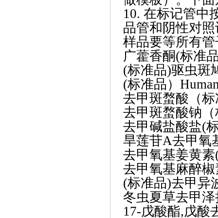
10. 在标记
品管和阴性对照
样品要等所有管
广藿香酮
(标准品)
(标准品)驱虫斑鸠菊
(标准品）Human L
去甲斑蝥酸（标
去甲斑蝥酸钠（
去甲碱盐酸盐
(标
旱莲苷
A去甲氧基姜
去甲氧基姜黄素
去甲氧基麻醉椒
(标准品)去甲异波尔
冬虫夏草去甲泽
17-戊酸酯,戊酸