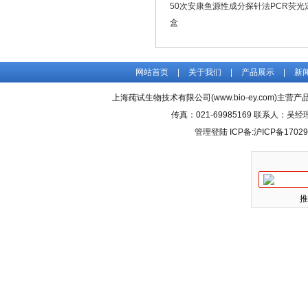
50次安康鱼源性成分探针法PCR荧光
盒
网站首页
|
关于我们
|
产品展示
|
新
上海莼试生物技术有限公司(www.bio-ey.com)主营产品
传真：021-69985169 联系人：
管理登陆
ICP备:
沪ICP备17029
推