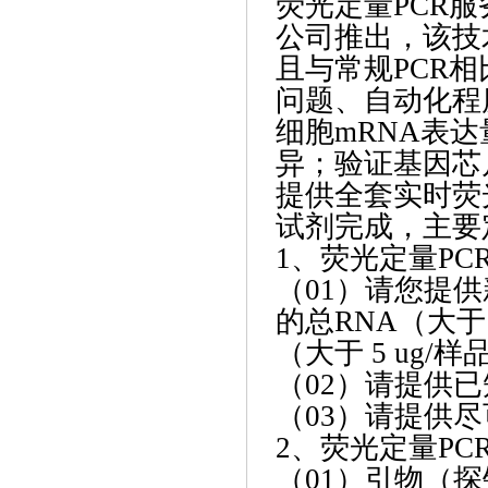
荧光定量
PCR
公司推出，该技
且与常规PCR
问题、自动化程
细胞mRNA表
异；验证基因芯
提供全套实时荧
试剂完成，主要
1、荧光定量PC
（
01）请您提
的总RNA（大于
（大于 5 ug/样
（
02）请提供
（
03）请提供尽
2、荧光定量PC
（
01）引物（