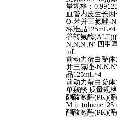
量规格：0.9912
血管内皮生长因
O-苯并三氮唑-N
标准品125mL×4
谷转氨酶
(ALT
N,N,N',N'
mL
前动力蛋白受体
并三氮唑-N,N,
品125mL×4
前动力蛋白受体
单羧酸 质量规格
酮酸激酶
(PK)
M in toluene12
酮酸激酶
(PK