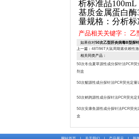
析标准品100mL
基质金属蛋白酶
量规格：分析标准
产品相关关键字：
乙
如果你对
50次乙型肝炎病毒B型探
上一篇：
48T/96T大鼠周期素依赖性激酶
相关同类产品：
50次冬虫夏草源性成分探针法PCR荧
剂盒
50次貂源性成分探针法PCR荧光定量
50次鹌鹑源性成分探针法PCR荧光定
50次安康鱼源性成分探针法PCR荧光
盒
网站首页
|
关于我们
|
产品展示
|
新