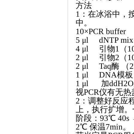
方法
1：在冰浴中，按
中。
10×PCR b
5 μl dNTP
4 μl 引物
2 μl 引物
2 μl Taq
1 μl DNA模板（
1 μl 加ddH2O
视
PCR仪有无
2：调整好反应
上，执行扩增。一
阶段：93℃ 40s 
2℃ 保温7min。