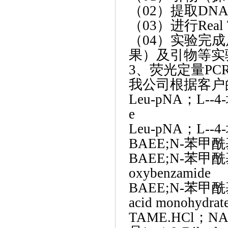
（
02）提取DN
（
03）进行Rea
（
04）实验完
果）及引物等实
3、荧光定量PC
我公司根据客户
Leu-pNA；L-
e
Leu-pNA；L--
BAEE;N-苯甲酰
BAEE;N-苯甲
oxybenzamide
BAEE;N-苯甲酰
acid monohydrat
TAME.HCl；