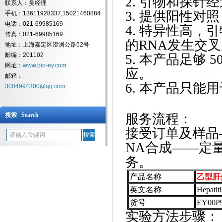
2. 引物和探针
联系人：吴经理
3. 提供阳性对
手机：13611928337,15021460884
电话：021-69985169
4. 特异性高
传真：021-69985169
的RNA发生交
地址：上海嘉定区澄浏公路52号
邮编：201102
5. 本产品足够 5
网址：
www.bio-ey.com
应。
邮箱：
6. 本产品只能
3004994300@qq.com
搜索 Search
服务流程：
接受订单及样品
NA合成——定
务。
产品名称
乙型肝
英文名称
Hepatit
货号
EY00P
实验方法步骤：