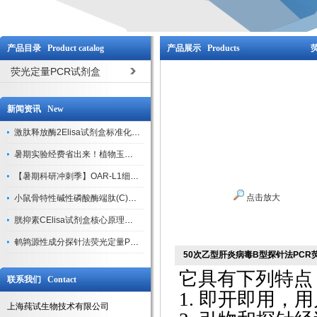
产品目录 Product catalog
产品展示 Products
荧光定量PCR试剂盒
新闻资讯 New
激肽释放酶2Elisa试剂盒标准化实验操作与质控体系解析
暑期实验经费省出来！植物玉米索核苷（ZR ）elisa酶联免疫试剂盒
【暑期科研冲刺季】OAR-L1细胞专用培养基特惠，助力实验高效突破
点击放大
小鼠骨特性碱性磷酸酶端肽(C)elisa试剂盒大促，骨科研人速囤
胱抑素CElisa试剂盒核心原理、产品特性与全流程操作规范详解
鹌鹑源性成分探针法荧光定量PCR试剂盒特惠来袭
50次乙型肝炎病毒B型探针法PCR
它具有下列特点
联系我们 Contact
1. 即开即用，
上海莼试生物技术有限公司