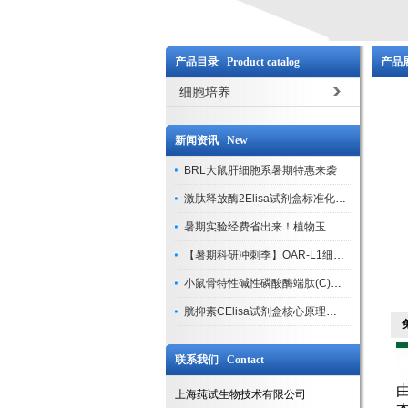
产品目录 Product catalog
产品展
细胞培养
新闻资讯 New
BRL大鼠肝细胞系暑期特惠来袭
激肽释放酶2Elisa试剂盒标准化实验操作与质控体系解析
暑期实验经费省出来！植物玉米索核苷（ZR ）elisa酶联免疫试剂盒
【暑期科研冲刺季】OAR-L1细胞专用培养基特惠，助力实验高效突破
小鼠骨特性碱性磷酸酶端肽(C)elisa试剂盒大促，骨科研人速囤
胱抑素CElisa试剂盒核心原理、产品特性与全流程操作规范详解
联系我们 Contact
上海莼试生物技术有限公司