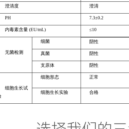
澄清度
澄清
PH
7.3±0.2
内毒素含量 (EU/mL)
≤10
细菌
阴性
无菌检测
真菌
阴性
支原体
阴性
细胞形态
正常
细胞生长试
细胞生长实验
合格
验