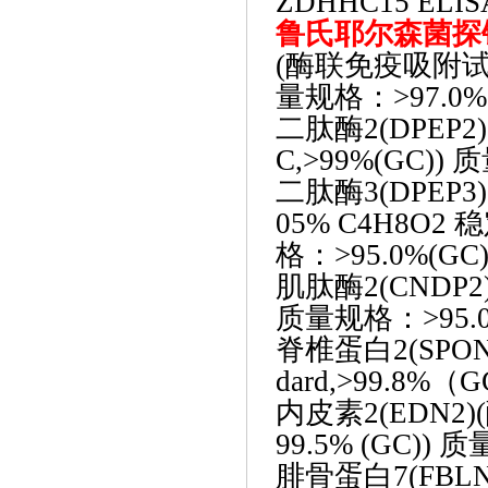
ZDHHC15 ELISA
鲁氏耶尔森菌探
(酶联免疫吸附试验法)三
量规格：>97.0%
二肽酶
2(DPEP
C,>99%(GC))
二肽酶
3(DPEP
05% C4H8O2 稳定
格：>95.0%(GC)
肌肽酶
2(CNDP
质量规格：>95.0
脊椎蛋白
2(SPO
dard,>99.8%（
内皮素
2(EDN2
99.5% (GC)) 
腓骨蛋白
7(FBL