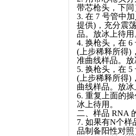
带芯枪头，下同
3. 在 7 号管中加
提供)，充分震荡1
品。放冰上待用
4. 换枪头，在 6
(上步稀释所得)，
准曲线样品。放
5. 换枪头，在 5
(上步稀释所得)，
曲线样品。放冰
6. 重复上面的
冰上待用。
二、样品
RNA 
7. 如果有N个
品制备阳性对照