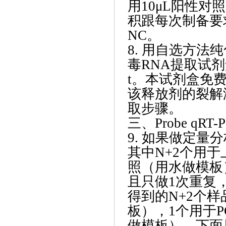
用10μL阳性对
积跟每次制备要
NC。
8. 用自选方
毒RNA提取试
t。本试剂盒免
该释放剂的裂解液
取步骤。
三、
Probe q
9. 如果做定量
其中N+2个用于
照（用水做模板
且只做1次重复，
得到的N+2个样
板），1个用于
做模板）。下面