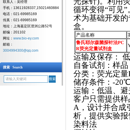
光探针)。利用
联系人：吴经理
循环变得“可见”
手机：13611928337,15021460884
电话：021-69985169
术为基础开发的
传真：021-69985169
盒。
地址：上海嘉定区澄浏公路52号
邮编：201102
产品名称
网址：
www.bio-ey.com
鲁氏耶尔森菌探针法PC
邮箱：
Y
R荧光定量试剂盒
3004994300@qq.com
运输及保存：
低
自备试剂：样品
搜索 Search
分类：荧光定量
储存条件：
-2
运输：低温、避
客户只需提供样
A，设计并合成
析，提供实验报
染料法