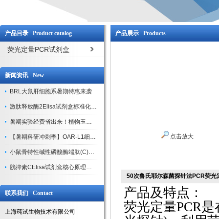
产品目录 Product catalog
产品展示 Products
荧光定量PCR试剂盒
新闻资讯 New
BRL大鼠肝细胞系暑期特惠来袭
激肽释放酶2Elisa试剂盒标准化实验操作与质控体系解析
暑期实验经费省出来！植物玉米索核苷（ZR ）elisa酶联免疫试剂盒
点击放大
【暑期科研冲刺季】OAR-L1细胞专用培养基特惠，助力实验高效突破
小鼠骨特性碱性磷酸酶端肽(C)elisa试剂盒大促，骨科研人速囤
胱抑素CElisa试剂盒核心原理、产品特性与全流程操作规范详解
50次鲁氏耶尔森菌探针法PCR荧光
产品及特点：
联系我们 Contact
荧光定量
PCR
上海莼试生物技术有限公司