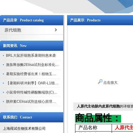
产品目录 Product catalog
产品展示 Products
原代细胞
新闻资讯 New
BRL大鼠肝细胞系暑期特惠来袭
激肽释放酶2Elisa试剂盒标准化实验操作与质控体系解析
暑期实验经费省出来！植物玉米索核苷（ZR ）elisa酶联免疫试剂盒
点击放大
【暑期科研冲刺季】OAR-L1细胞专用培养基特惠，助力实验高效突破
小鼠骨特性碱性磷酸酶端肽(C)elisa试剂盒大促，骨科研人速囤
胱抑素CElisa试剂盒核心原理、产品特性与全流程操作规范详解
人原代主动脉内皮原代细胞
的详细
商品属性：
联系我们 Contact
产品名称
人原代
上海莼试生物技术有限公司