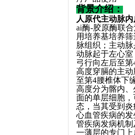
背景介绍：
人原代主动脉内
ai酶
-胶原酶联
用培养基培养筛
脉组织；主动脉
动脉起于左心室
弓行向左后至第
高度穿膈的主动
至第4腰椎体下
高度分为髂内、
面的单层细胞，
态，当其受到炎
心血管疾病的发
管疾病发病机制
一薄层的专门上