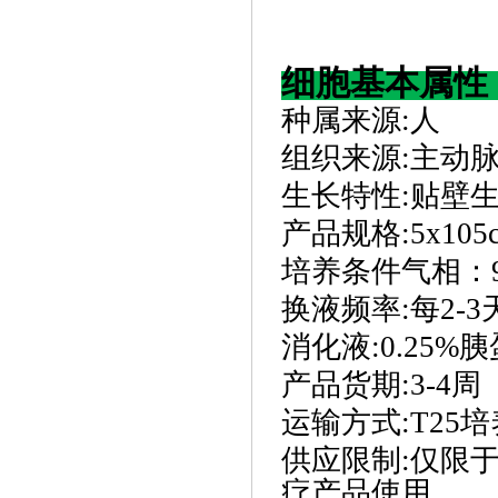
细胞基本属性
种属来源
:
人
组织来源
:
主动
生长特性
:
贴壁
产品规格
:
5x10
培养条件气相：
换液频率
:
每
2-
消化液
:
0.25%胰
产品货期
:
3-4周
运输方式
:
T25
供应限制
:
仅限
疗产品使用