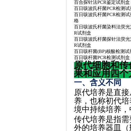
百合探针法
PCR鉴定试剂盒
百日咳波氏杆菌
PCR检测
百日咳波氏杆菌
PCR检测
格
百日咳波氏杆菌染料法荧光
R试剂盒
百日咳波氏杆菌探针法荧光
R试剂盒
百日咳杆菌
(BP)核酸检测
百日咳杆菌
PCR检测试剂盒
原代细胞和传
果和应用四个
一、含义不同
原代培养是直接
养，也称初代培
境中持续培养，
传代培养是指需
外的培养器皿（