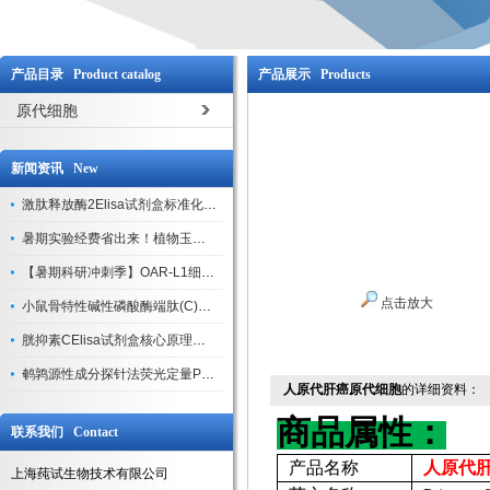
产品目录 Product catalog
产品展示 Products
原代细胞
新闻资讯 New
激肽释放酶2Elisa试剂盒标准化实验操作与质控体系解析
暑期实验经费省出来！植物玉米索核苷（ZR ）elisa酶联免疫试剂盒
【暑期科研冲刺季】OAR-L1细胞专用培养基特惠，助力实验高效突破
点击放大
小鼠骨特性碱性磷酸酶端肽(C)elisa试剂盒大促，骨科研人速囤
胱抑素CElisa试剂盒核心原理、产品特性与全流程操作规范详解
鹌鹑源性成分探针法荧光定量PCR试剂盒特惠来袭
人原代肝癌原代细胞
的详细资料：
商品属性：
联系我们 Contact
产品名称
人原代
上海莼试生物技术有限公司