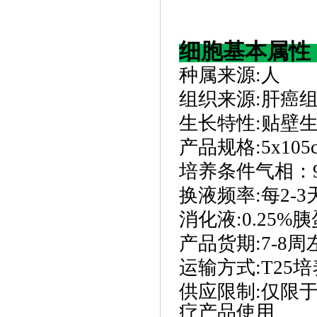
细胞基本属性
种属来源
:
人
组织来源
:
肝癌
生长特性
:
贴壁
产品规格
:
5x10
培养条件气相：
换液频率
:
每
2-
消化液
:
0.25%胰
产品货期
:
7-8周
运输方式
:
T25
供应限制
:
仅限
疗产品使用