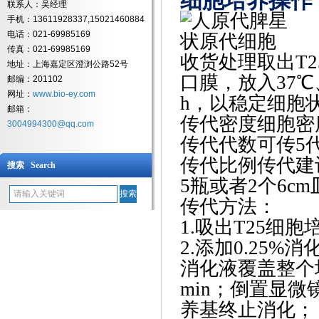
细胞培养操作
联系人：吴经理
手机：13611928337,15021460884
电话：021-69985169
传真：021-69985169
收货处理
取出T
地址：上海嘉定区澄浏公路52号
口膜，放入37℃
邮编：201102
网址：
www.bio-ey.com
h，以稳定细胞
邮箱：
传代密度
细胞密
3004994300@qq.com
传代代数
可传5
传代比例
传代建议
搜索 Search
5瓶或者2个6cm
传代方法：
1.吸出T25细
2.添加0.25
消化液覆盖整个
min；倒置显
养基终止消化；