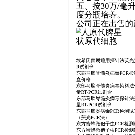
五、‌按30万/
度分瓶培养。
公司正在出售的
埃希氏菌属通用探针法荧光
R试剂盒
东部马脑脊髓炎病毒
PCR
盒价格
东部马脑脊髓炎病毒染料法
量
RT-PCR试剂盒
东部马脑脊髓炎病毒探针法
量
RT-PCR试剂盒
东部马脑炎病毒
PCR检测
（荧光PCR法）
东方蜜蜂微孢子虫
PCR检
东方蜜蜂微孢子虫
PCR检