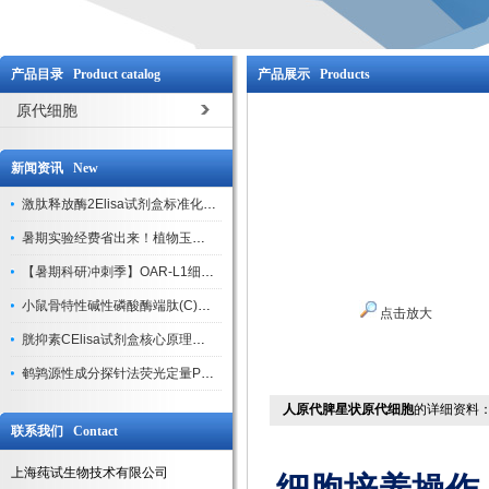
产品目录 Product catalog
产品展示 Products
原代细胞
新闻资讯 New
激肽释放酶2Elisa试剂盒标准化实验操作与质控体系解析
暑期实验经费省出来！植物玉米索核苷（ZR ）elisa酶联免疫试剂盒
【暑期科研冲刺季】OAR-L1细胞专用培养基特惠，助力实验高效突破
小鼠骨特性碱性磷酸酶端肽(C)elisa试剂盒大促，骨科研人速囤
点击放大
胱抑素CElisa试剂盒核心原理、产品特性与全流程操作规范详解
鹌鹑源性成分探针法荧光定量PCR试剂盒特惠来袭
人原代脾星状原代细胞
的详细资料
联系我们 Contact
上海莼试生物技术有限公司