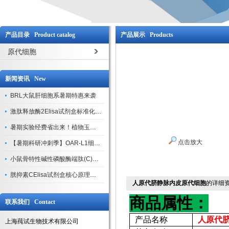
产品目录 Product catalog
产品展示 Products
原代细胞
新闻资讯 New
BRL大鼠肝细胞系暑期特惠来袭
激肽释放酶2Elisa试剂盒标准化实验操作与质控体系解析
暑期实验经费省出来！植物玉米索核苷（ZR ）elisa酶联免疫试剂盒
点击放大
【暑期科研冲刺季】OAR-L1细胞专用培养基特惠，助力实验高效突破
小鼠骨特性碱性磷酸酶端肽(C)elisa试剂盒大促，骨科研人速囤
胱抑素CElisa试剂盒核心原理、产品特性与全流程操作规范详解
人原代脐静脉内皮原代细胞
的详细
商品属性：
联系我们 Contact
产品名称
人原代
上海莼试生物技术有限公司