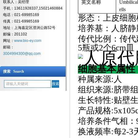
英文名称
Umbilical
联系人：吴经理
手机：13611928337,15021460884
ells
电话：021-69985169
形态：上皮细胞
传真：021-69985169
培养基：人脐静
地址：上海嘉定区澄浏公路52号
邮编：201102
传代比例：传代
网址：
www.bio-ey.com
5瓶或2个6cm皿
邮箱：
3004994300@qq.com
细胞基本属性
搜索 Search
种属来源
:
人
组织来源
:
脐带
生长特性
:
贴壁
产品规格
:
5x10
培养条件气相：
换液频率
:
每
2-