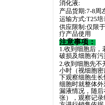
消化液
:
产品货期
:
7-8周
运输方式
:
T25
供应限制
:
仅限
疗产品使用
注意事项：
1.收到细胞后
破损及细胞有污
2.收到细胞先不
小时（视细胞密
下观察细胞生长
细胞时就整体外
漏液情况，随后在
张），观察记录
方进行销售依据