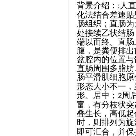
背景介绍
：
人
:
化法结合差速贴
肠组织；直肠为
处接续乙状结肠
端以而终。直肠
腹，是粪便排出
盆腔内的位置与
直肠周围多脂肪
肠平滑肌细胞原
形态大小不一，
形、居中；
周
2
富，有分枝状突
叠生长，高低起
时，则排列为旋
即可汇合，并保