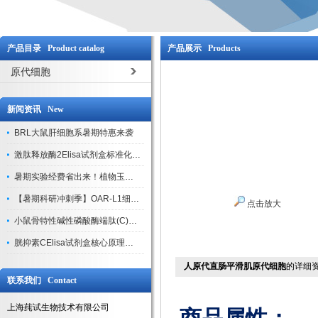
产品目录 Product catalog
产品展示 Products
原代细胞
新闻资讯 New
BRL大鼠肝细胞系暑期特惠来袭
激肽释放酶2Elisa试剂盒标准化实验操作与质控体系解析
暑期实验经费省出来！植物玉米索核苷（ZR ）elisa酶联免疫试剂盒
【暑期科研冲刺季】OAR-L1细胞专用培养基特惠，助力实验高效突破
点击放大
小鼠骨特性碱性磷酸酶端肽(C)elisa试剂盒大促，骨科研人速囤
胱抑素CElisa试剂盒核心原理、产品特性与全流程操作规范详解
人原代直肠平滑肌原代细胞
的详细
联系我们 Contact
上海莼试生物技术有限公司