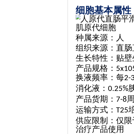
细胞基本属性
种属来源
：
人
组织来源
：直肠
生长特性
：贴壁
产品规格
：
5x105
换液频率
：
每
2-
消化液
：
0.25%
产品货期
：
7-8
运输方式
：
T25
供应限制
：
仅限
治疗产品使用