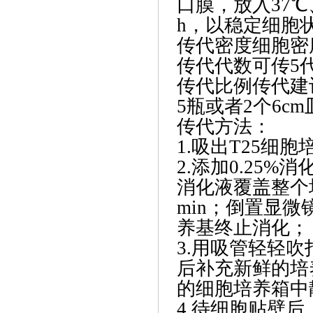
口膜，放入37℃
h，以稳定细胞
传代密度
细胞密
传代代数
可传5
传代比例
传代建议
5瓶或者2个6cm
传代方法：
1.吸出T25细
2.添加0.25
消化液覆盖整个
min；倒置显
养基终止消化；
3.用吸管轻轻吹
后补充新鲜的培养
的细胞培养箱中
4.待细胞贴壁后