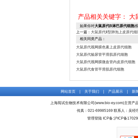
产品相关关键字：
大
如果你对
大鼠原代B淋巴原代细胞
感
上一篇：
大鼠原代Ⅱ型肺泡上皮原代细
相关同类产品：
大鼠原代视网膜色素上皮原代细胞
大鼠原代输尿管平滑肌原代细胞
大鼠原代视网膜微血管内皮原代细胞
大鼠原代食管平滑肌原代细胞
网站首页
|
关于我们
|
产品展示
|
新
上海莼试生物技术有限公司(www.bio-ey.com)主营产品
传真：021-69985169 联系人：
管理登陆
ICP备:
沪ICP备17029