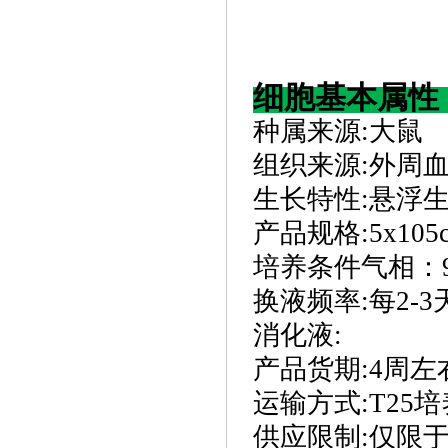
细胞基本属性
种属来源
:
大鼠
组织来源
:
外周
生长特性
:
悬浮
产品规格
:
5x10
培养条件气相：
换液频率
:
每
2-
消化液
:
产品货期
:
4周左
运输方式
:
T25
供应限制
:
仅限