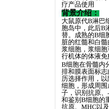
疗产品使用
背景介绍：
大鼠原代
B淋巴
胞岛中，此后B
替。成熟的B细
脏的红髓和白髓
浆细胞，浆细胞
行机体的
B细胞在骨髓内
排和膜表面标志
历选择作用，以
细胞，形成周围
子，识别抗原、
和鉴别B细胞的
抗原、MHC以