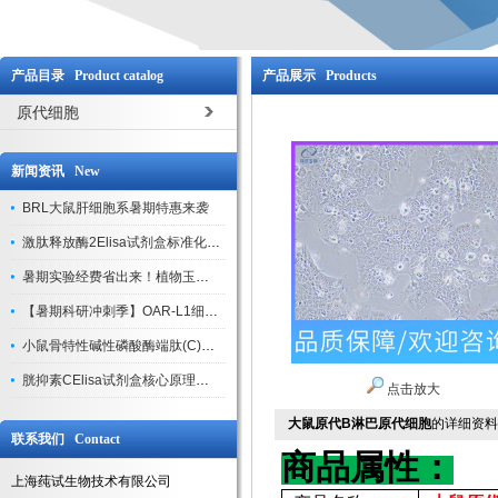
产品目录 Product catalog
产品展示 Products
原代细胞
新闻资讯 New
BRL大鼠肝细胞系暑期特惠来袭
激肽释放酶2Elisa试剂盒标准化实验操作与质控体系解析
暑期实验经费省出来！植物玉米索核苷（ZR ）elisa酶联免疫试剂盒
【暑期科研冲刺季】OAR-L1细胞专用培养基特惠，助力实验高效突破
小鼠骨特性碱性磷酸酶端肽(C)elisa试剂盒大促，骨科研人速囤
胱抑素CElisa试剂盒核心原理、产品特性与全流程操作规范详解
点击放大
大鼠原代B淋巴原代细胞
的详细资料
联系我们 Contact
商品属性：
上海莼试生物技术有限公司