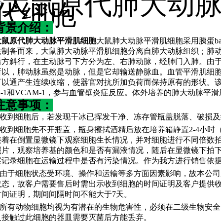
背景介绍：
大鼠原代肺大动脉平滑肌细胞
大鼠肺大动脉平滑肌细胞采用胰蛋
法制备而来，大鼠肺大动脉平滑肌细胞分离自肺大动脉组织；肺
后方斜行，在主动脉弓下方分为左、右肺动脉，经肺门入肺。由
所以，肺动脉虽然是动脉，但是它却输送静脉血。血管平滑肌细胞
可以通产生连续收缩，使器官对抗所加负荷而保持原有的形状。该
M-1和VCAM-1，参与血管壁炎症反应。体外培养的肺大动脉平
注意事项：
1.收到细胞后，若发现干冰已挥发干净、冻存管瓶盖脱落、破损
2.收到细胞先不开瓶盖，瓶身擦拭酒精后放在培养箱静置2-4小
接着在倒置显微镜下观察细胞生长情况，并对细胞进行不同倍数
照片，观察培养基的颜色和是否有漏液情况，随后在显微镜下拍下细胞
察记录细胞在运输过程中是否有污染情况。作为我方进行销售依
3.由于细胞状态受环境、操作和运输等多方面因素影响，故本公
状态，故客户需要售后时需出示收到细胞的时间证明及客户提供
时间证明，期间间隔时间不能大于7天。
4.所有动物细胞均视为有潜在的生物危害性，必须在二级生物安
及接触过此细胞的器皿需要灭菌后方能丢弃。