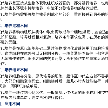
原代培养是直接从生物体获取组织或器官的一部分进行培养，也
在体外生长环境中持续培养，中途不分割培养物的培养过程。
传代培养是指需要将培养物分割成小的部分，重新接种到另外的
程。
二、培养过程不同
原代培养将动物组织从机体中取出离散成单个细胞
(常用，置合适
生长和繁殖。培养过程相对复杂，培养条件要求也高，在所有的
环境的无菌。
传代培养是在原代细胞基础上通过等物质消化后继续用于细胞培
型。这类细胞在体外可以无限制分裂。一般普通培养条件下都容
意无菌操作并防止细胞之间的交叉污染，所有操作要尽量靠近酒
操作。
三、培养结果不同
原代培养细胞会分裂。原代培养的细胞一般传至
10代左右就不容
滞，大部分细胞衰老死亡。细胞接种后一般几小时内就能贴壁，
5天到一周即可形成单层。
传代培养一般传到
40到50代。一般情况，传代后的细胞在2小时
可在瓶内形成单层，需要再次进行传代。
四、应用不同