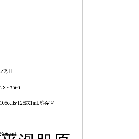
品使用
Y-XY3566
x105cells/T25或1mL冻存管
2个6cm皿