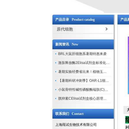
产品目录 Product catalog
产品展
原代细胞
新闻资讯 New
BRL大鼠肝细胞系暑期特惠来袭
激肽释放酶2Elisa试剂盒标准化实验操作与质控体系解析
暑期实验经费省出来！植物玉米索核苷（ZR ）elisa酶联免疫试剂盒
【暑期科研冲刺季】OAR-L1细胞专用培养基特惠，助力实验高效突破
小鼠骨特性碱性磷酸酶端肽(C)elisa试剂盒大促，骨科研人速囤
胱抑素CElisa试剂盒核心原理、产品特性与全流程操作规范详解
联系我们 Contact
上海莼试生物技术有限公司