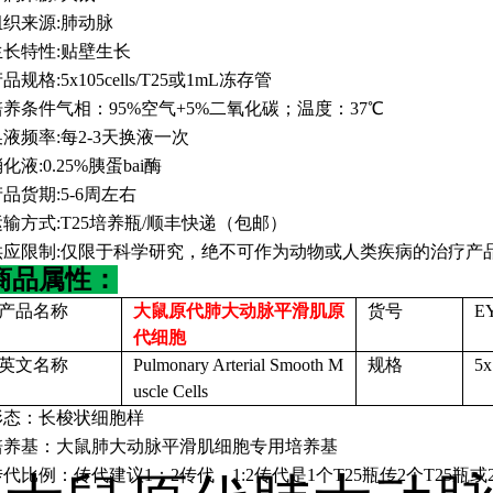
组织来源
:
肺动脉
生长特性
:
贴壁生长
产品规格
:
5x105cells/T25或1mL冻存管
培养条件气相：
95%空气+5%二氧化碳；温度：37℃
换液频率
:
每
2-3天换液一次
消化液
:
0.25%胰蛋bai酶
产品货期
:
5-6周左右
运输方式
:
T25培养瓶/顺丰快递（包邮）
供应限制
:
仅限于科学研究，绝不可作为动物或人类疾病的治疗产
商品属性：
产品名称
大鼠原代肺大动脉平滑肌原
货号
E
代细胞
英文名称
Pulmonary Arterial Smooth M
规格
5
uscle Cells
形态：长梭状细胞样
培养基：大鼠肺大动脉平滑肌细胞专用培养基
传代比例：传代建议
1：2传代，1:2传代是1个T25瓶传2个T25瓶或