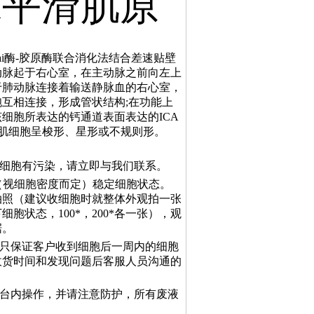
bai酶-胶原酶联合消化法结合差速贴壁
动脉起于右心室，在主动脉之前向左上
于肺动脉连接着输送静脉血的右心室，
互相连接，形成管状结构;在功能上
细胞所表达的钙通道表面表达的ICA
滑肌细胞呈梭形、星形或不规则形。
及细胞有污染，请立即与我们联系。
时（视细胞密度而定）稳定细胞状态。
拍照（建议收细胞时就整体外观拍一张
状态，100*，200*各一张），观
据。
司只保证客户收到细胞后一周内的细胞
收货时间和发现问题后客服人员沟通的
全台内操作，并请注意防护，所有废液