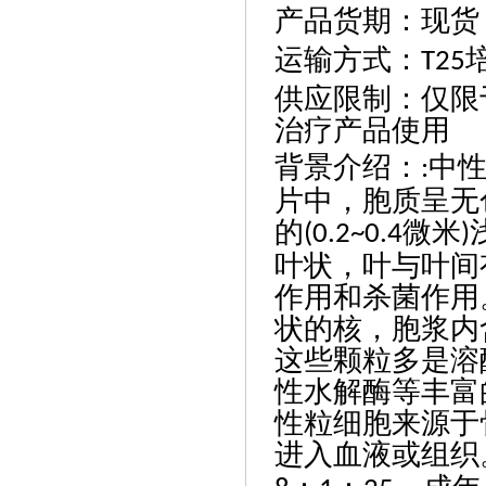
产品货期
：
现货
运输方式
：
T25
供应限制
：
仅限
治疗产品使用
背景介绍
：
中
:
片中，胞质呈无
的
微米
(0.2~0.4
)
叶状，叶与叶间
作用和杀菌作用
状的核，胞浆内
这些颗粒多是溶
性水解酶等丰富
性粒细胞来源于
进入血液或组织