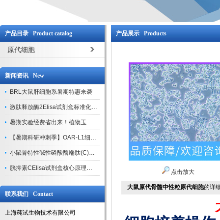
产品目录 Product catalog
产品展示 Products
原代细胞
新闻资讯 New
BRL大鼠肝细胞系暑期特惠来袭
激肽释放酶2Elisa试剂盒标准化实验操作与质控体系解析
暑期实验经费省出来！植物玉米索核苷（ZR ）elisa酶联免疫试剂盒
【暑期科研冲刺季】OAR-L1细胞专用培养基特惠，助力实验高效突破
小鼠骨特性碱性磷酸酶端肽(C)elisa试剂盒大促，骨科研人速囤
胱抑素CElisa试剂盒核心原理、产品特性与全流程操作规范详解
点击放大
大鼠原代骨髓中性粒原代细胞
的详
联系我们 Contact
上海莼试生物技术有限公司