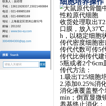
细胞培养操作
联系人：吴经理
手机：13611928337,15021460884
电话：021-69985169
传真：021-69985169
收货处理
取出T
地址：上海嘉定区澄浏公路52号
邮编：201102
口膜，放入37℃
网址：
www.bio-ey.com
h，以稳定细胞
邮箱：
传代密度
细胞密
3004994300@qq.com
传代代数
可传5
传代比例
传代建议
搜索 Search
5瓶或者2个6cm
传代方法：
1.吸出T25细
2.添加0.25
消化液覆盖整个
min；倒置显
养基终止消化；