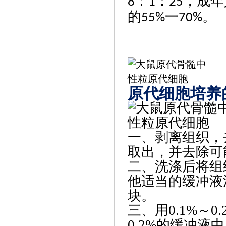
：
：
，成年
8
1
25
的
一
。
55%
70%
原代细胞培养
‌一、剥离组织
取出，并去除可
二、‌洗涤后将组
他适当的缓冲液
块。
三、‌用0.1%～
0.2%的缓冲