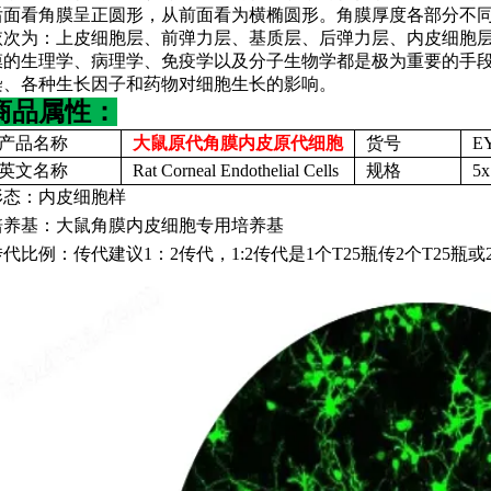
后面看角膜呈正圆形，从前面看为横椭圆形。角膜厚度各部分不
依次为：上皮细胞层、前弹力层、基质层、后弹力层、内皮细胞
膜的生理学、病理学、免疫学以及分子生物学都是极为重要的手
染、各种生长因子和药物对细胞生长的影响。
商品属性：
产品名称
大鼠原代角膜内皮原代细胞
货号
E
英文名称
Rat Corneal Endothelial Cells
规格
5
形态：内皮细胞样
培养基：大鼠角膜内皮细胞专用培养基
传代比例：传代建议
1：2传代，1:2传代是1个T25瓶传2个T25瓶或