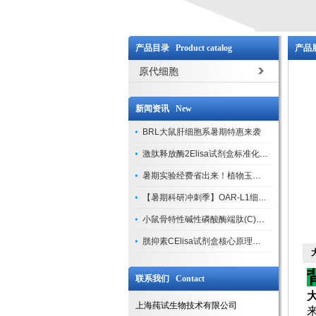
产品目录 Product catalog
产品展
原代细胞
新闻资讯 New
BRL大鼠肝细胞系暑期特惠来袭
激肽释放酶2Elisa试剂盒标准化实验操作与质控体系解析
暑期实验经费省出来！植物玉米索核苷（ZR ）elisa酶联免疫试剂盒
【暑期科研冲刺季】OAR-L1细胞专用培养基特惠，助力实验高效突破
小鼠骨特性碱性磷酸酶端肽(C)elisa试剂盒大促，骨科研人速囤
胱抑素CElisa试剂盒核心原理、产品特性与全流程操作规范详解
联系我们 Contact
上海莼试生物技术有限公司