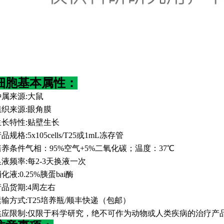
细胞基本属性：
种属来源
:
大鼠
组织来源
:
眼角膜
生长特性
:
贴壁生长
产品规格
:
5x105cells/T25或1mL冻存管
培养条件气相：
95%空气+5%二氧化碳；温度：37℃
换液频率
:
每
2-3天换液一次
消化液
:
0.25%胰蛋bai酶
产品货期
:
4周左右
运输方式
:
T25培养瓶/顺丰快递（包邮）
供应限制
:
仅限于科学研究，绝不可作为动物或人类疾病的治疗产