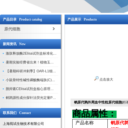
产品目录 Product catalog
产品展示 Products
原代细胞
新闻资讯 New
激肽释放酶2Elisa试剂盒标准化实验操作与质控体系解析
暑期实验经费省出来！植物玉米索核苷（ZR ）elisa酶联免疫试剂盒
【暑期科研冲刺季】OAR-L1细胞专用培养基特惠，助力实验高效突破
点击放大
小鼠骨特性碱性磷酸酶端肽(C)elisa试剂盒大促，骨科研人速囤
胱抑素CElisa试剂盒核心原理、产品特性与全流程操作规范详解
鹌鹑源性成分探针法荧光定量PCR试剂盒特惠来袭
鹌原代鹑外周血中性粒原代细胞
的
商品属性：
联系我们 Contact
产品名称
鹌原代
上海莼试生物技术有限公司