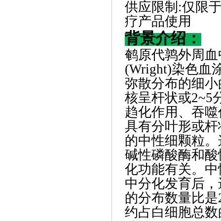
供应限制
:
仅限
疗产品使用
背景介绍：
鹌原代鹑外周血
(Wright)
弥散分布的细小的
核呈杆状或2~
趋化作用、吞噬
具有分叶形或杆
的中性细颗粒。
碱性磷酸酶和酸
化功能有关。中
中分化发育后，
的分布数量比是
约占白细胞总数的