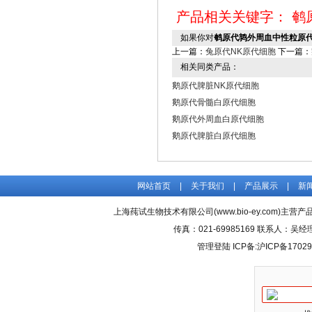
产品相关关键字：
鹌
如果你对
鹌原代鹑外周血中性粒原
上一篇：
兔原代NK原代细胞
下一篇：
相关同类产品：
鹅原代脾脏NK原代细胞
鹅原代骨髓白原代细胞
鹅原代外周血白原代细胞
鹅原代脾脏白原代细胞
网站首页
|
关于我们
|
产品展示
|
新
上海莼试生物技术有限公司(www.bio-ey.com)主营产品
传真：021-69985169 联系人：
管理登陆
ICP备:
沪ICP备17029