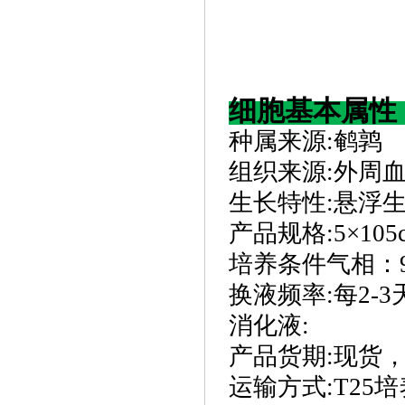
细胞基本属性
种属来源
:
鹌鹑
组织来源
:
外周
生长特性
:
悬浮
产品规格
:
5×10
培养条件气相：
换液频率
:
每
2-
消化液
:
产品货期
:
现货
运输方式
:
T25