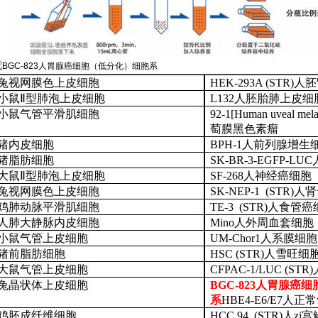
兔视网膜色上皮细胞
HEK-293A (STR)
小鼠
Ⅱ型肺泡上皮细胞
L132人胚胎肺上皮细
小鼠气管平滑肌细胞
92-1[Human uveal me
萄膜黑色素瘤
猪内皮细胞
BPH-1人前列腺增生
猪脂肪细胞
SK-BR-3-EGFP-
大鼠
Ⅱ型肺泡上皮细胞
SF-268人神经癌细胞
兔视网膜色上皮细胞
SK-NEP-1 (STR)
鸡肺动脉平滑肌细胞
TE-3 (STR)人食管
人肺大静脉内皮细胞
Mino人外周血套细胞
小鼠气管上皮细胞
UM-Chor1人系膜细胞
猪前脂肪细胞
HSC (STR)人雪旺细
大鼠气管上皮细胞
CFPAC-1/LUC (
兔晶状体上皮细胞
BGC-823人胃腺癌
系
HBE4-E6/E7人
鸡胚成纤维细胞
HCC 94 (STR)人z