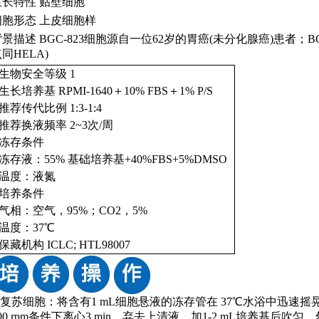
生长特性
贴壁细胞
细胞形态
上皮细胞样
背景描述
BGC-823细胞源自一位62岁的胃癌(未分化腺癌)患者；BG
同HELA)
生物安全等级
1
生长培养基
RPMI-1640＋10% FBS＋1% P/S
推荐传代比例
1:3-1:4
推荐换液频率
2~3次/周
冻存条件
冻存液：
55% 基础培养基+40%FBS+5%DMSO
温度：液氮
培养条件
气相：空气，
95%；CO2，5%
温度：
37℃
保藏机构
ICLC; HTL98007
1)复苏细胞：将含有1 mL细胞悬液的冻存管在 37℃水浴中迅速摇
000 rpm条件下离心3 min，弃去上清液，加1-2 mL培养基