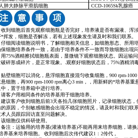
人肺大静脉平滑肌细胞
CCD-1065Sk乳腺癌
1. 收到细胞后首先观察细胞瓶是否完好，培养液是否有漏液、浑
否*挥发，细胞是否解冻，若有上述现象发生请及时和我们联系。
2. 仔细阅读细胞说明书，了解细胞相关信息，如细胞形态、所用
确保细胞培养条件一致，若由于培养条件不一致而导致细胞出现
3. 用75%酒精擦拭细胞瓶表面，显微镜下观察细胞状态。因运
亡破碎形成碎片，是正常现象。.观察好细胞状态后，75%酒精消毒瓶
。
. 贴壁细胞可以消化，悬浮细胞直接混匀收集细胞，900 rpm-1000 r
悬细胞，再900 rpm-1000 rpm离心3 min，，用新鲜的*
皿中，置于培养箱中进行培养。
5. 请客户用相同条件的培养基用于细胞培养。
6. 建议客户收到细胞后前3天各拍几张细胞照片，记录细胞状态
输的原因，个别敏感细胞会出现不稳定的情况，请及时和我们联
技术人员跟踪回访直至问题解决。
7. 该细胞仅供科研使用。
8. 备注：运输用的培养基(灌液培养基)不能再用来培养细胞，
*培养基来培养细胞。 收到细胞后次传代建议1：2传代 。