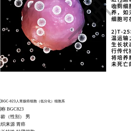
别称
BGC823
年龄（性别）
男
组织来源
胃癌