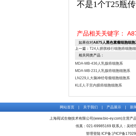
不是1个T25瓶传
产品相关关键字：
A8
如果你对
A875人黑色素瘤细胞细胞
上一篇：
T24人膀胱移行细胞癌细胞
相关同类产品：
MDA-MB-436人乳腺癌细胞系
MDA-MB-231人乳腺癌细胞细胞系
LN229人大脑神经母瘤细胞细胞系
KLE人子宫内膜癌细胞细胞系
网站首页
|
关于我们
|
产品展示
|
新
上海莼试生物技术有限公司(www.bio-ey.com)主营产品
传真：021-69985169 联系人：
管理登陆
ICP备:
沪ICP备17029