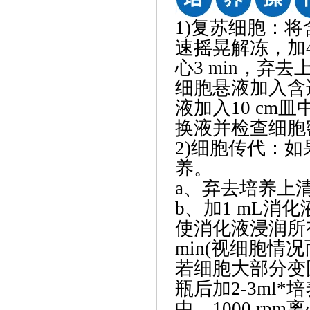
1)复苏细胞：将
速摇晃解冻，加4
心3 min，弃
细胞悬液加入含
液加入10 cm
换液并检查细胞
2)细胞传代：如
养。
a、弃去培养上清
b、加1 mL消化液(
使消化液浸润所
min(视细胞
若细胞大部分变
瓶后加2-3ml
中，1000 rp