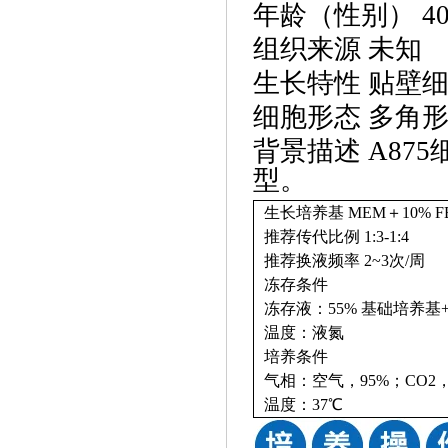
年龄（性别）
4
组织来源
未知
生长特性
贴壁
细胞形态
多角
背景描述
A87
型。
生长培养基
MEM＋10% FB
推荐传代比例
1:3-1:4
推荐换液频率
2~3次/周
冻存条件
冻存液：
55% 基础培养基+
温度：液氮
培养条件
气相：空气，
95%；CO2
温度：
37℃