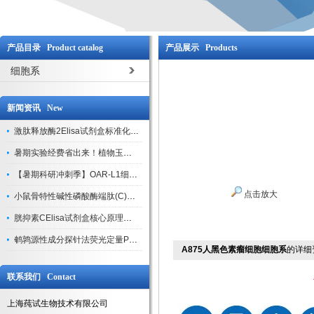
产品目录 Product catalog
产品展示 Products
细胞系
新闻资讯 New
激肽释放酶2Elisa试剂盒标准化实验操作与质控体系解析
暑期实验经费省出来！植物玉米索核苷（ZR ）elisa酶联免疫试剂盒
【暑期科研冲刺季】OAR-L1细胞专用培养基特惠，助力实验高效突破
点击放大
小鼠骨特性碱性磷酸酶端肽(C)elisa试剂盒大促，骨科研人速囤
胱抑素CElisa试剂盒核心原理、产品特性与全流程操作规范详解
鹌鹑源性成分探针法荧光定量PCR试剂盒特惠来袭
A875人黑色素瘤细胞细胞系
的详细
联系我们 Contact
上海莼试生物技术有限公司