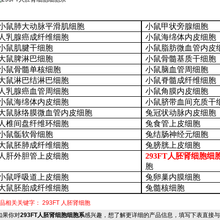
小鼠肺大动脉平滑肌细胞
小鼠甲状旁腺细胞
人乳腺癌成纤维细胞
小鼠海绵体内皮细胞
小鼠肌腱干细胞
小鼠脂肪微血管内皮
大鼠脾淋巴细胞
小鼠骨髓基质干细胞
小鼠骨髓单核细胞
小鼠脑血管周细胞
大鼠淋巴结淋巴细胞
小鼠脊髓成纤维细胞
人乳腺癌血管周细胞
小鼠角膜内皮细胞
小鼠海绵体内皮细胞
小鼠脐带血间充质干
大鼠脉络膜微血管内皮细胞
兔冠状动脉内皮细胞
人椎间盘纤维环细胞
兔食管上皮细胞
小鼠骺软骨细胞
兔结肠神经元细胞
大鼠胚肺成纤维细胞
兔膀胱上皮细胞
人肝外胆管上皮细胞
293FT人胚肾细胞细
胞
小鼠呼吸道上皮细胞
兔卵巢内膜细胞
大鼠胚胎成纤维细胞
兔髓核细胞
品相关关键字：
293FT
人胚肾细胞
果你对
293FT人胚肾细胞细胞系
感兴趣，想了解更详细的产品信息，填写下表直接与