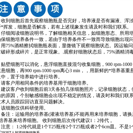
1. 收到细胞后首先观察细胞瓶是否完好，培养液是否有漏液、浑
否*挥发，细胞是否解冻，若有上述现象发生请及时和我们联系。
2. 仔细阅读细胞说明书，了解细胞相关信息，如细胞形态、所用
确保细胞培养条件一致，若由于培养条件不一致而导致细胞出现
3. 用75%酒精擦拭细胞瓶表面，显微镜下观察细胞状态。因运
亡破碎形成碎片，是正常现象。.观察好细胞状态后，75%酒精消毒瓶
。
. 贴壁细胞可以消化，悬浮细胞直接混匀收集细胞，900 rpm-1000 r
悬细胞，再900 rpm-1000 rpm离心3 min，，用新鲜的*
皿中，置于培养箱中进行培养。
5. 请客户用相同条件的培养基用于细胞培养。
6. 建议客户收到细胞后前3天各拍几张细胞照片，记录细胞状态
输的原因，个别敏感细胞会出现不稳定的情况，请及时和我们联
技术人员跟踪回访直至问题解决。
7. 该细胞仅供科研使用。
8. 备注：运输用的培养基(灌液培养基)不能再用来培养细胞，
*培养基来培养细胞。 收到细胞后次传代建议1：2传代 。
. 注意： 1:2传代就是1个T25瓶传2个T25瓶或者2个6cm皿。不是1