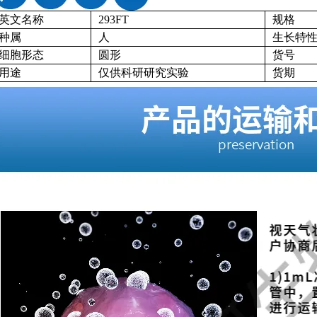
英文名称
293FT
规格
种属
人
生长特
细胞形态
圆形
货号
用途
仅供科研研究实验
货期