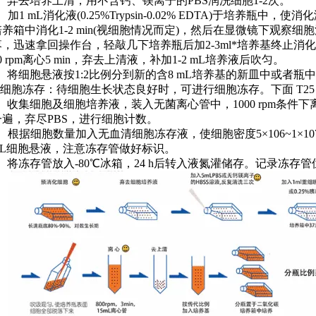
a、弃去培养上清，用不含钙、镁离子的PBS润洗细胞1-2次。
、加1 mL消化液(0.25%Trypsin-0.02% EDTA)于培养瓶
培养箱中消化1-2 min(视细胞情况而定)，然后在显微镜下观察
落，迅速拿回操作台，轻敲几下培养瓶后加2-3ml*培养基终止消
0 rpm离心5 min，弃去上清液，补加1-2 mL培养液后吹匀。
c、将细胞悬液按1:2比例分到新的含8 mL培养基的新皿中或者
3)细胞冻存：待细胞生长状态良好时，可进行细胞冻存。下面 T25 
a、收集细胞及细胞培养液，装入无菌离心管中，1000 rpm条件下离
一遍，弃尽PBS，进行细胞计数。
b、根据细胞数量加入无血清细胞冻存液，使细胞密度5×106~1×1
mL细胞悬液，注意冻存管做好标识。
c、将冻存管放入-80℃冰箱，24 h后转入液氮灌储存。记录冻存