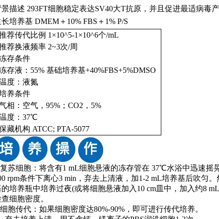
背景描述
293FT细胞稳定表达SV40大T抗原，并且促进最适病毒
生长培养基
DMEM＋10% FBS＋1% P/S
推荐传代比例
1×10^5-1×10^6个/mL
推荐换液频率
2~3次/周
冻存条件
冻存液：
55% 基础培养基+40%FBS+5%DMSO
温度：液氮
培养条件
气相：空气，
95%；CO2，5%
温度：
37℃
保藏机构
ATCC; PTA-5077
1)复苏细胞：将含有1 mL细胞悬液的冻存管在 37℃水浴中迅速摇
000 rpm条件下离心3 min，弃去上清液，加1-2 mL培养基
基的培养瓶中培养过夜(或将细胞悬液加入10 cm皿中，加入约8 
检查细胞密度。
2)细胞传代：如果细胞密度达80%-90%，即可进行传代培养。