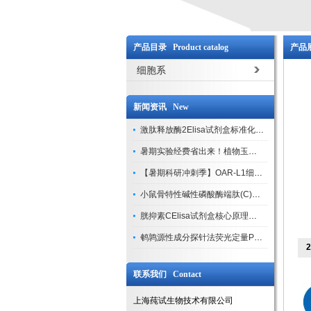
产品目录 Product catalog
产品展
细胞系
新闻资讯 New
激肽释放酶2Elisa试剂盒标准化实验操作与质控体系解析
暑期实验经费省出来！植物玉米索核苷（ZR ）elisa酶联免疫试剂盒
【暑期科研冲刺季】OAR-L1细胞专用培养基特惠，助力实验高效突破
小鼠骨特性碱性磷酸酶端肽(C)elisa试剂盒大促，骨科研人速囤
胱抑素CElisa试剂盒核心原理、产品特性与全流程操作规范详解
鹌鹑源性成分探针法荧光定量PCR试剂盒特惠来袭
联系我们 Contact
上海莼试生物技术有限公司