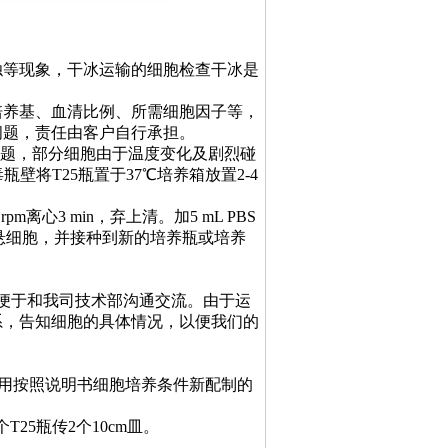
浊等现象，干冰运输的细胞检查干冰是
培养基、血清比例、所需细胞因子等，
问题，责任由客户自行承担。
输问题，部分细胞由于温度变化及剧烈碰
壁将T25瓶置于37℃培养箱放置2-4
pm离心3 min，弃上清。加5 mL PBS
培养基重悬细胞，并接种到新的培养瓶或培养
，便于和我司技术部沟通交流。由于运
系，告知细胞的具体情况，以便我们的
请换用按照说明书细胞培养条件新配制的
个T25瓶传2个10cm皿。