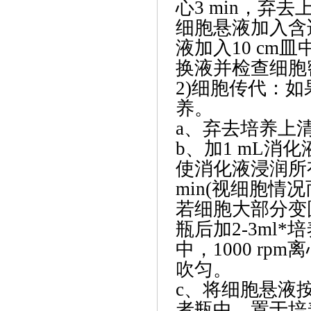
心3 min，弃
细胞悬液加入含
液加入10 cm
换液并检查细胞
2)细胞传代：如
养。
a、弃去培养上清
b、加1 mL消化液(
使消化液浸润所
min(视细胞
若细胞大部分变
瓶后加2-3ml
中，1000 rp
吹匀。
c、将细胞悬液按
者瓶中，置于培