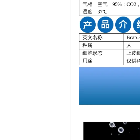
气相：空气，
95%；CO2
温度：
37℃
英文名称
Bcap-
种属
人
细胞形态
上皮
用途
仅供