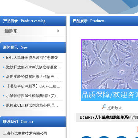
产品目录 Product catalog
产品展示 Products
细胞系
新闻资讯 New
BRL大鼠肝细胞系暑期特惠来袭
激肽释放酶2Elisa试剂盒标准化实验操作与质控体系解析
暑期实验经费省出来！植物玉米索核苷（ZR ）elisa酶联免疫试剂盒
【暑期科研冲刺季】OAR-L1细胞专用培养基特惠，助力实验高效突破
小鼠骨特性碱性磷酸酶端肽(C)elisa试剂盒大促，骨科研人速囤
胱抑素CElisa试剂盒核心原理、产品特性与全流程操作规范详解
点击放大
Bcap-37人乳腺癌细胞细胞系
的详
联系我们 Contact
上海莼试生物技术有限公司