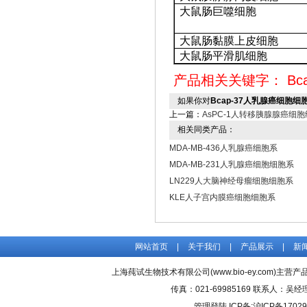
大鼠肠巨噬细胞
大鼠肠黏膜上皮细胞
大鼠肠平滑肌细胞
产品相关关键字：
Bc
如果你对
Bcap-37人乳腺癌细胞细
上一篇：
AsPC-1人转移胰腺腺癌细
相关同类产品：
MDA-MB-436人乳腺癌细胞系
MDA-MB-231人乳腺癌细胞细胞系
LN229人大脑神经母瘤细胞细胞系
KLE人子宫内膜癌细胞细胞系
网站首页
|
关于我们
|
产品展示
|
新
上海莼试生物技术有限公司(www.bio-ey.com)主营产品
传真：021-69985169 联系人：
管理登陆
ICP备:
沪ICP备17029