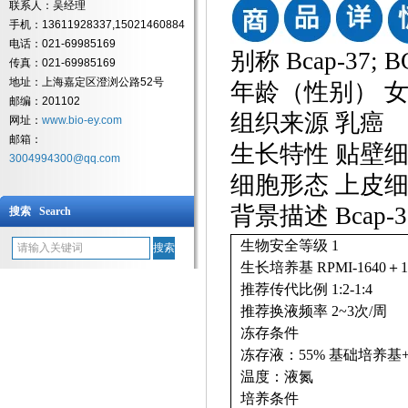
联系人：吴经理
手机：13611928337,15021460884
电话：021-69985169
别称
Bcap-37; 
传真：021-69985169
地址：上海嘉定区澄浏公路52号
年龄（性别）
邮编：201102
组织来源
乳癌
网址：
www.bio-ey.com
邮箱：
生长特性
贴壁
3004994300@qq.com
细胞形态
上皮
背景描述
Bca
搜索 Search
生物安全等级
1
生长培养基
RPMI-1640＋1
推荐传代比例
1:2-1:4
推荐换液频率
2~3次/周
冻存条件
冻存液：
55% 基础培养基+
温度：液氮
培养条件