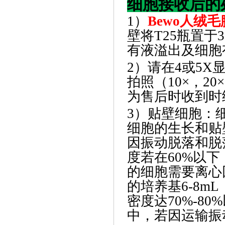
细胞接收后的
1）
Bewo人绒
壁将T25瓶置于
有液溢出及细胞
2）请在4或5
拍照（10×，2
为售后时收到时
3）贴壁细胞：细
细胞的生长和贴
因振动脱落和脱
度若在60%以
的细胞需要离心
的培养基6-8
密度达70%-8
中，若因运输振