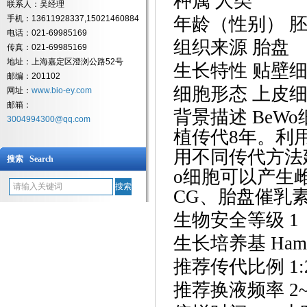
种属
人类
联系人：吴经理
手机：13611928337,15021460884
年龄（性别）
电话：021-69985169
组织来源
胎盘
传真：021-69985169
地址：上海嘉定区澄浏公路52号
生长特性
贴壁
邮编：201102
细胞形态
上皮
网址：
www.bio-ey.com
邮箱：
背景描述
BeW
3004994300@qq.com
植传代8年。利
用不同传代方法建
搜索 Search
o细胞可以产生
CG、胎盘催乳
生物安全等级
1
生长培养基
Ham
推荐传代比例
1:
推荐换液频率
2