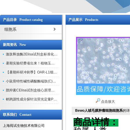
产品目录 Product catalog
产品展示 Products
细胞系
新闻资讯 New
激肽释放酶2Elisa试剂盒标准化实验操作与质控体系解析
暑期实验经费省出来！植物玉米索核苷（ZR ）elisa酶联免疫试剂盒
【暑期科研冲刺季】OAR-L1细胞专用培养基特惠，助力实验高效突破
小鼠骨特性碱性磷酸酶端肽(C)elisa试剂盒大促，骨科研人速囤
胱抑素CElisa试剂盒核心原理、产品特性与全流程操作规范详解
鹌鹑源性成分探针法荧光定量PCR试剂盒特惠来袭
点击放大
Bewo人绒毛膜肿瘤细胞细胞系
的详
联系我们 Contact
商品详情：
上海莼试生物技术有限公司