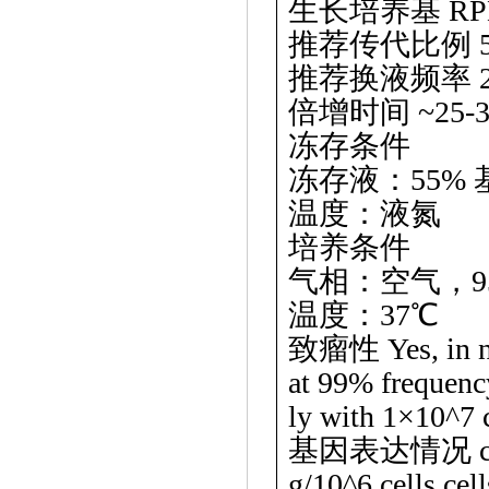
生长培养基
RP
推荐传代比例
推荐换液频率
倍增时间
~25
冻存条件
冻存液：
55%
温度：液氮
培养条件
气相：空气，
温度：
37℃
致瘤性
Yes, in
at 99% frequenc
ly with 1×10^7 c
基因表达情况
g/10^6 cells cell