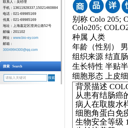
联系人：吴经理
手机：13611928337,15021460884
电话：021-69985169
别称
Colo 205; 
传真：021-69985169
Colo205; COLO2
地址：上海嘉定区澄浏公路52号
邮编：201102
种属
人类
网址：
www.bio-ey.com
邮箱：
年龄（性别）
3004994300@qq.com
组织来源
结直
生长特性
半贴
搜索 Search
细胞形态
上皮
背景描述
COL
从患有结肠癌
病人在取腹水样品
细胞角蛋白免
生物安全等级