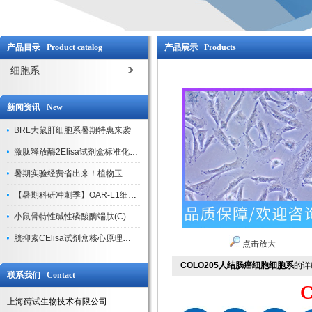
产品目录 Product catalog
产品展示 Products
细胞系
新闻资讯 New
BRL大鼠肝细胞系暑期特惠来袭
激肽释放酶2Elisa试剂盒标准化实验操作与质控体系解析
暑期实验经费省出来！植物玉米索核苷（ZR ）elisa酶联免疫试剂盒
【暑期科研冲刺季】OAR-L1细胞专用培养基特惠，助力实验高效突破
小鼠骨特性碱性磷酸酶端肽(C)elisa试剂盒大促，骨科研人速囤
胱抑素CElisa试剂盒核心原理、产品特性与全流程操作规范详解
点击放大
COLO205人结肠癌细胞细胞系
的详
联系我们 Contact
上海莼试生物技术有限公司