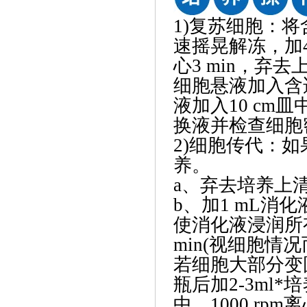
1)复苏细胞：将
速摇晃解冻，加4
心3 min，弃
细胞悬液加入含
液加入10 cm
换液并检查细胞
2)细胞传代：如
养。
a、弃去培养上清
b、加1 mL消化液(
使消化液浸润所
min(视细胞
若细胞大部分变
瓶后加2-3ml
中，1000 rp