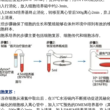
加入行消化，放入细胞培养箱中约
2-3min。
加入
DMEM培养基终止消化，转移至离心管后500g离心2min，
弃上清液。
这些步骤确保了细胞的生长和繁殖能够在体外环境中得到有效的
细胞样本
‌。
‌细胞系培养‌的步骤主要包括细胞复苏、细胞传代和细胞冻存。
细胞复苏
‌：
将冻存细胞从液氮中取出后，在
37℃水浴锅内不断摇动促进其融
将融化的细胞移入离心管中，加入
37℃预热的DMEM培养基中（
离心，500g离心2min，弃上清液。加入DMEM培养基清洗，弃