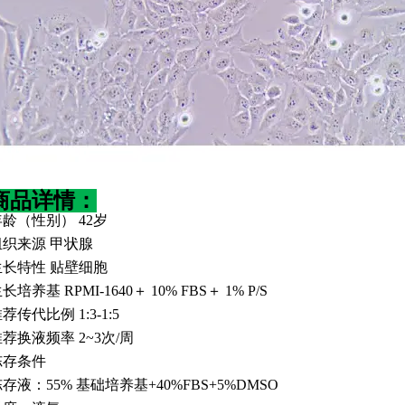
商品详情：
年龄（性别）
42岁
组织来源
甲状腺
生长特性
贴壁细胞
生长培养基
RPMI-1640＋ 10% FBS＋ 1% P/S
推荐传代比例
1:3-1:5
推荐换液频率
2~3次/周
冻存条件
冻存液：
55% 基础培养基+40%FBS+5%DMSO