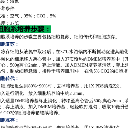
温度：液氮
培养条件
气相：空气，
95%；CO2，5%
温度：
37℃
细胞系培养步骤：
细胞系培养
‌的步骤主要包括细胞复苏、细胞传代和细胞冻存。
细胞复苏
‌：
将冻存细胞从液氮中取出后，在
37℃水浴锅内不断摇动促进其融
将融化的细胞移入离心管中，加入
37℃预热的DMEM培养基中（
离心，500g离心2min，弃上清液。加入DMEM培养基清洗，弃
混匀，制成细胞悬液，接种于培养皿/瓶中，在含5% CO2的细胞
细胞传代
‌：
当细胞密度达到
80%~90%时，去掉培养基，用1X PBS清洗2次。
加入进行消化，放入细胞培养箱中约
2-3min。
加入适量
DME培养基终止消化，转移至离心管后500g离心2min
洗，弃上清液。加入DMEM培养基，轻轻吹打混匀，吸取10微升
5% CO2的细胞培养箱继续培养。
细胞冻存‌：
当细胞密度达到
80%~90%时，去掉培养基，用1X PBS清洗2次。