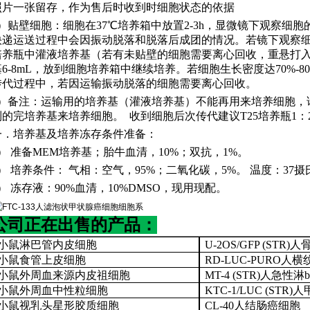
照片一张留存，作为售后时收到时细胞状态的依据
3）贴壁细胞：细胞在37℃培养箱中放置2-3h，显微镜下观察细
快递运送过程中会因振动脱落和脱落后成团的情况。若镜下观察细
培养瓶中灌液培养基（若有未贴壁的细胞需要离心回收，重悬打入
基6-8mL，放到细胞培养箱中继续培养。若细胞生长密度达70%-
传代过程中，若因运输振动脱落的细胞需要离心回收。
4）备注：运输用的培养基（灌液培养基）不能再用来培养细胞，
制的完培养基来培养细胞。 收到细胞后次传代建议T25培
一．培养基及培养冻存条件准备：
1） 准备MEM培养基；胎牛血清，10%；双抗，1%。
2） 培养条件： 气相：空气，95%；二氧化碳，5%。 温度：37摄
3） 冻存液：90%血清，10%DMSO，现用现配。
公司正在出售的产品：
小鼠淋巴管内皮细胞
U-2OS/GFP (STR
小鼠食管上皮细胞
RD-LUC-PURO人
小鼠外周血来源内皮祖细胞
MT-4 (STR)人急性
小鼠外周血中性粒细胞
KTC-1/LUC (ST
小鼠视乳头星形胶质细胞
CL-40人结肠癌细胞