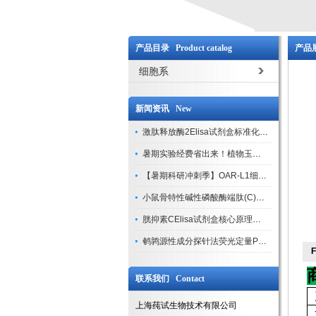
产品目录 Product catalog
产品展
细胞系
新闻资讯 New
激肽释放酶2Elisa试剂盒标准化实验操作与质控体系解析
暑期实验经费省出来！植物玉米索核苷（ZR ）elisa酶联免疫试剂盒
【暑期科研冲刺季】OAR-L1细胞专用培养基特惠，助力实验高效突破
小鼠骨特性碱性磷酸酶端肽(C)elisa试剂盒大促，骨科研人速囤
胱抑素CElisa试剂盒核心原理、产品特性与全流程操作规范详解
鹌鹑源性成分探针法荧光定量PCR试剂盒特惠来袭
联系我们 Contact
上海莼试生物技术有限公司