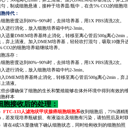
混匀，制成细胞悬液，接种于培养皿/瓶中，在含5% CO2的细胞
细胞传代
‌：
当细胞密度达到
80%~90%时，去掉培养基，用1X PBS清洗2次。
加入进行消化，放入细胞培养箱中约
2-3min。
加入适量
DMEM培养基终止消化，转移至离心管后500g离心2mi
洗，弃上清液。加入DMEM培养基，轻轻吹打混匀，吸取10微升
5% CO2的细胞培养箱继续培养。
细胞冻存
‌：
当细胞密度达到
80%~90%时，去掉培养基，用1X PBS清洗2次。
加入进行消化，放入细胞培养箱中约
2-3min。
加入
DMEM培养基终止消化，转移至离心管后500g离心2min，
弃上清液。
这些步骤确保了细胞的生长和繁殖能够在体外环境中得到有效的
细胞样本
细胞接收后的处理：
）
FTC-133人滤泡状甲状腺癌细胞细胞系
收到细胞后，
75%酒精
3h，若发现培养瓶破损、有液溢出及细胞有污染，请拍照后及时
2）请在4或5X显微镜下确认细胞状态，同时给刚收到的细胞拍照（1