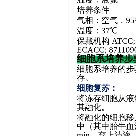
培养条件
气相：空气，
9
温度：
37℃
保藏机构
ATCC;
ECACC; 871109
细胞系培养步
细胞系培养
‌的
存。
细胞复苏
‌：
将冻存细胞从液
其融化。
将融化的细胞移
中（其中胎牛血清
min，弃上清