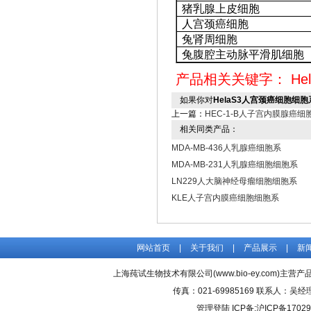
猪乳腺上皮细胞
人宫颈癌细胞
兔肾周细胞
兔腹腔主动脉平滑肌细胞
产品相关关键字：
He
如果你对
HelaS3人宫颈癌细胞细胞
上一篇：
HEC-1-B人子宫内膜腺癌细
相关同类产品：
MDA-MB-436人乳腺癌细胞系
MDA-MB-231人乳腺癌细胞细胞系
LN229人大脑神经母瘤细胞细胞系
KLE人子宫内膜癌细胞细胞系
网站首页
|
关于我们
|
产品展示
|
新
上海莼试生物技术有限公司(www.bio-ey.com)主营产品
传真：021-69985169 联系人：
管理登陆
ICP备:
沪ICP备17029