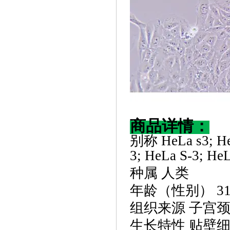
商品详情：
别称
HeLa s3; H
3; HeLa S-3; He
种属
人类
年龄（性别）
3
组织来源
子宫
生长特性
贴壁