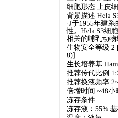
细胞形态
上皮
背景描述
Hela 
·J于1955年建
性。Hela S
相关的哺乳动物
生物安全等级
2 
8)]
生长培养基
Ham
推荐传代比例
1:
推荐换液频率
2
倍增时间
~48小
冻存条件
冻存液：
55% 
温度：液氮