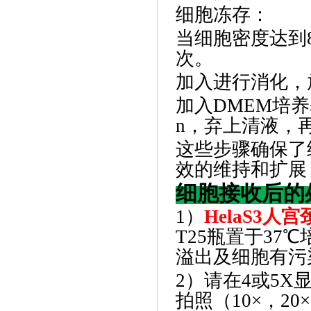
细胞冻存
‌：
当细胞密度达到
次。
加入进行消化，
加入
DMEM培养
n，弃上清液，
这些步骤确保了
效的维持和扩展
细胞接收后的
1）
HelaS3人
T25瓶置于37
溢出及细胞有污
2）请在4或5
拍照（10×，2