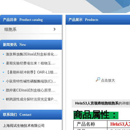
产品目录 Product catalog
产品展示 Products
细胞系
新闻资讯 New
激肽释放酶2Elisa试剂盒标准化实验操作与质控体系解析
暑期实验经费省出来！植物玉米索核苷（ZR ）elisa酶联免疫试剂盒
【暑期科研冲刺季】OAR-L1细胞专用培养基特惠，助力实验高效突破
点击放大
小鼠骨特性碱性磷酸酶端肽(C)elisa试剂盒大促，骨科研人速囤
胱抑素CElisa试剂盒核心原理、产品特性与全流程操作规范详解
鹌鹑源性成分探针法荧光定量PCR试剂盒特惠来袭
HelaS3人宫颈癌细胞细胞系
的详细
商品属性：
联系我们 Contact
产品名称
HelaS
上海莼试生物技术有限公司