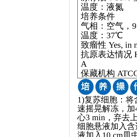
温度：液氮
培养条件
气相：空气，
温度：
37℃
致瘤性
Yes, in 
抗原表达情况
A
保藏机构
ATCC
1)复苏细胞：将
速摇晃解冻，加4
心3 min，弃
细胞悬液加入含
液加入10 cm