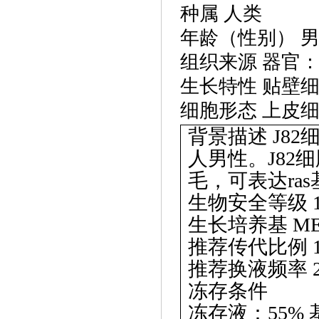
种属
人类
年龄（性别）
组织来源
器官
生长特性
贴壁
细胞形态
上皮
背景描述
J8
人男性。J82
毛，可表达ra
生物安全等级
生长培养基
ME
推荐传代比例
推荐换液频率
冻存条件
冻存液：
55%