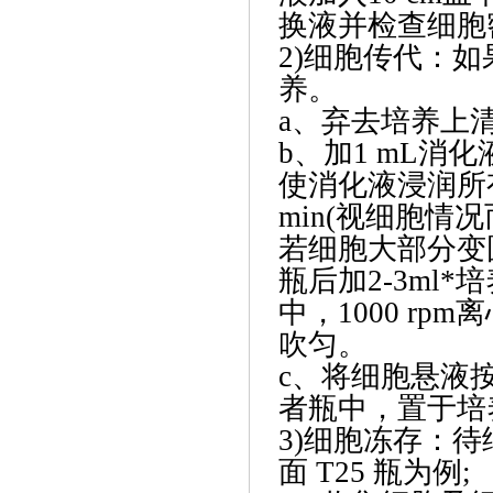
换液并检查细胞
2)细胞传代：如
养。
a、弃去培养上清
b、加1 mL消化液(
使消化液浸润所
min(视细胞
若细胞大部分变
瓶后加2-3ml
中，1000 rp
吹匀。
c、将细胞悬液按
者瓶中，置于培
3)细胞冻存：
面 T25 瓶为例;