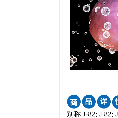
别称
J-82; J 82