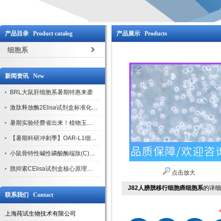
产品目录 Product catalog
产品展示 Products
细胞系
新闻资讯 New
BRL大鼠肝细胞系暑期特惠来袭
激肽释放酶2Elisa试剂盒标准化实验操作与质控体系解析
暑期实验经费省出来！植物玉米索核苷（ZR ）elisa酶联免疫试剂盒
【暑期科研冲刺季】OAR-L1细胞专用培养基特惠，助力实验高效突破
小鼠骨特性碱性磷酸酶端肽(C)elisa试剂盒大促，骨科研人速囤
胱抑素CElisa试剂盒核心原理、产品特性与全流程操作规范详解
点击放大
J82人膀胱移行细胞癌细胞系
的详细
联系我们 Contact
上海莼试生物技术有限公司