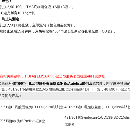
‌、显色‌：
孔加入90-100μL TMB底物混合液（A液+B液）。
7℃避光孵育10-15分钟。
7、终止与测定‌：
孔加入50μL终止液，立即混匀（颜色由蓝变黄）。
加终止液后15分钟内，用酶标仪在450nm波长处测定各孔吸光度（OD值）。
品相关关键字：
HBsAg ELISA Kit
小鼠乙型肝炎表面抗原elisa试剂盒
果你对
48T/96T小鼠乙型肝炎表面抗原(HBsAg)elisa试剂盒
感兴趣，想了解更详细
一篇：
48T/96T小鼠吲哚胺2,3-双加氧酶1(IDO1)elisa试剂盒
下一篇：
48T/96T小鼠乙
关同类产品：
T/96T猪D-乳酸脱氢酶(D-LDH)elisa试剂盒
48T/96T猪L-乳酸脱氢酶(L-LDH)elisa试
48T/96T猪Syndecan-1/CD138(SDC1)elis
T/96T猪p物质(SP)elisa试剂盒
试剂盒