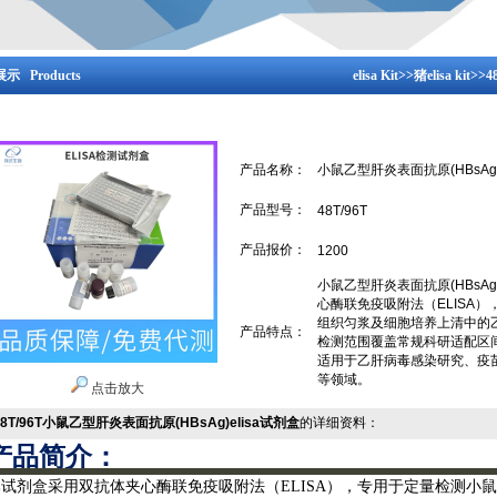
示 Products
elisa Kit
>>
猪elisa kit
>>
产品名称：
小鼠乙型肝炎表面抗原(HBsAg)
产品型号：
48T/96T
产品报价：
1200
小鼠乙型肝炎表面抗原(HBsAg
心酶联免疫吸附法（ELISA
组织匀浆及细胞培养上清中的乙
产品特点：
检测范围覆盖常规科研适配区
适用于乙肝病毒感染研究、疫
等领域。
点击放大
48T/96T小鼠乙型肝炎表面抗原(HBsAg)elisa试剂盒
的详细资料：
产品简介：
本试剂盒采用双抗体夹心酶联免疫吸附法（
ELISA），专用于定量检测