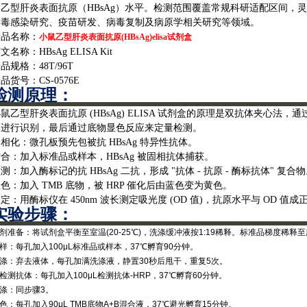
的乙型肝炎表面抗原（HBsAg）水平。检测范围覆盖常规科研适配区间，
病毒感染研究、疫苗研发、病毒复制及病原学相关研究等领域。
产品名称：
小鼠乙型肝炎表面抗原(HBsAg)elisa试剂盒
英文名称：
HBsAg ELISA Kit
产品规格：
48T/96T
产品货号：
CS-0576E
检测原理：
小鼠乙型肝炎表面抗原
(HBsAg) ELISA 试剂盒的原理是双抗体夹心
体进行识别，最后通过底物显色反应来定量检测。
固相化：微孔板预先包被抗
HBsAg 特异性抗体。
结合：加入标准品或样本，
HBsAg 被固相抗体捕获。
检测：加入酶标记的抗
HBsAg 二抗，形成 "抗体 - 抗原 - 酶标抗体" 复合
显色：加入
TMB 底物，被 HRP 催化后由蓝色变为黄色。
测定：用酶标仪在
450nm 波长测定吸光度 (OD 值)，抗原水平与 OD 值成
实验步骤‌：
试剂准备‌：将试剂盒平衡至室温(20-25℃)，洗涤缓冲液按1:19稀释。标准品梯度稀释
加样‌：每孔加入100μL标准品或样本，37℃孵育90分钟。
洗涤‌：弃去液体，每孔加满洗涤液，静置30秒后甩干，重复5次。
加检测抗体‌：每孔加入100μL检测抗体-HRP，37℃孵育60分钟。
洗涤‌：同步骤3。
显色‌：每孔加入90μL TMB底物A+B混合液，37℃避光孵育15分钟。