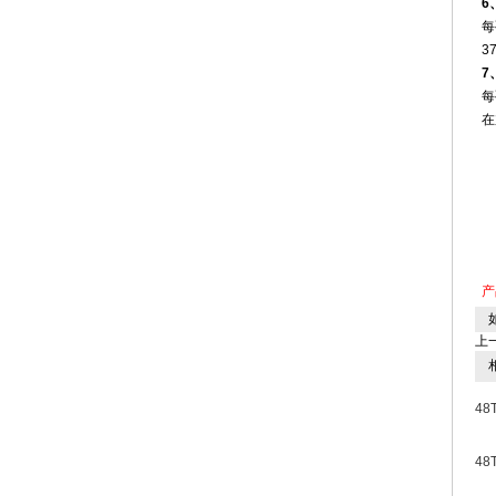
6
每
3
‌
每
在
产
如
上
相
48
48