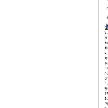
‌
将
‌
‌
‌
每
轻
3
‌
弃
4
每
3
5
同