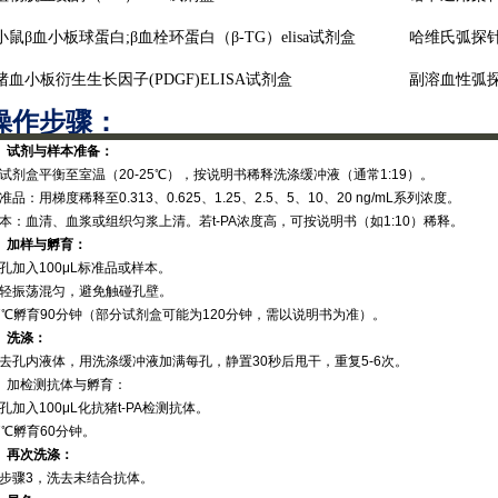
小鼠
β血小板球蛋白;β血栓环蛋白（β-TG）elisa试剂盒
哈维氏弧探
猪血小板衍生生长因子
(PDGF)ELISA试剂盒
副溶血性弧
操作步骤‌：
1、试剂与样本准备‌：
试剂盒平衡至室温（20-25℃），按说明书稀释洗涤缓冲液（通常1:19）。
标准品‌：用梯度稀释至0.313、0.625、1.25、2.5、5、10、20 ng/mL系列浓度。
样本‌：血清、血浆或组织匀浆上清。若t-PA浓度高，可按说明书（如1:10）稀释。
2、加样与孵育‌：
孔加入100μL标准品或样本。
轻振荡混匀，避免触碰孔壁。
7℃孵育90分钟（部分试剂盒可能为120分钟，需以说明书为准）。
3、洗涤‌：
去孔内液体，用洗涤缓冲液加满每孔，静置30秒后甩干，重复5-6次。
‌、加检测抗体与孵育‌：
孔加入100μL化抗猪t-PA检测抗体。
7℃孵育60分钟。
‌、再次洗涤‌：
步骤3，洗去未结合抗体。