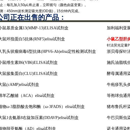
终止‌：每孔加入50μL终止液，立即摇匀（颜色由蓝变黄）。
检测‌：450nm波长测定吸光度(OD值)，15分钟内完成。
公司正在出售的产品：
小鼠基质金属
13(MMP-13)ELISA试剂盒
加利福利亚
大鼠环指蛋白
5抗体(RNF5)elisa试剂盒
小鼠乙型肝
针法荧光定量P
人乳头状瘤病毒
6型抗体(HPV6-Ab)elisa定性检测试剂盒
浙贝母探针
小鼠维生素
B6(VB6)ELISA试剂盒
施氏油脂线
大鼠簇集蛋白
(CLU)ELISA试剂盒
酵母属通用
大鼠
(cAMP)elisa试剂盒
牛疱疹乳头
绵羊乙酰辅（
ACA）elisa试剂盒
等孢球虫通
植物
ω-3脂肪酸去饱和酶（ω-3FADS）elisa试剂盒
猪布鲁氏杆
大鼠
1去氨基8右旋加压素(DDAVP)elisa试剂盒
牛巴贝斯虫
植物脱亚氨酶（
AD）elisa试剂盒
诺卡通用染