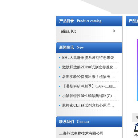
产品目录 Product catalog
产品展
elisa Kit
新闻资讯 New
BRL大鼠肝细胞系暑期特惠来袭
激肽释放酶2Elisa试剂盒标准化实验操作与质控体系解析
暑期实验经费省出来！植物玉米索核苷（ZR ）elisa酶联免疫试剂盒
【暑期科研冲刺季】OAR-L1细胞专用培养基特惠，助力实验高效突破
小鼠骨特性碱性磷酸酶端肽(C)elisa试剂盒大促，骨科研人速囤
胱抑素CElisa试剂盒核心原理、产品特性与全流程操作规范详解
联系我们 Contact
上海莼试生物技术有限公司