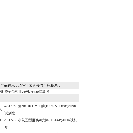
的产品信息，填写下表直接与厂家联系：
型肝炎e抗体(HBeAb)elisa试剂盒
48T/96T猪Na+/K+-ATP酶(Na/K ATPase)elisa
剂盒
试剂盒
a
48T/96T小鼠乙型肝炎e抗体(HBeAb)elisa试剂
盒