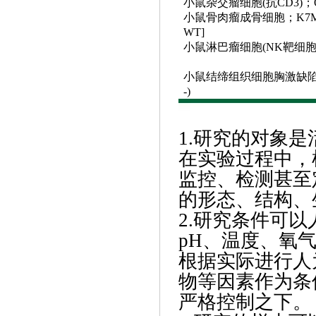
小鼠杂交瘤细胞
(抗CD3)；
小鼠骨肉瘤成骨细胞；
K7M
WT]
小鼠淋巴瘤细胞
(NK靶细胞
小鼠结缔组织细胞胸激缺
-)
1.研究的对象是
在实验过程中，
监控、检测甚至
的形态、结构、
2.研究条件可以
pH、温度、氧
根据实际进行人
物等因素作为条
严格控制之下。