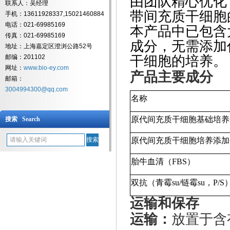
由团队精心优化
联系人：吴经理
带间充质干细胞
手机：13611928337,15021460884
电话：021-69985169
本产品中已包含
传真：021-69985169
成分，无需添加
地址：上海嘉定区澄浏公路52号
邮编：201102
干细胞的培养。
网址：
www.bio-ey.com
产品主要成分
邮箱：
3004994300@qq.com
名称
原代间充质干细胞基础培养
搜索 Search
原代间充质干细胞培养添加
胎牛血清（
FBS）
双抗（青霉
su
/链霉
su
，
P/S
运输和保存
运输：
放置于含