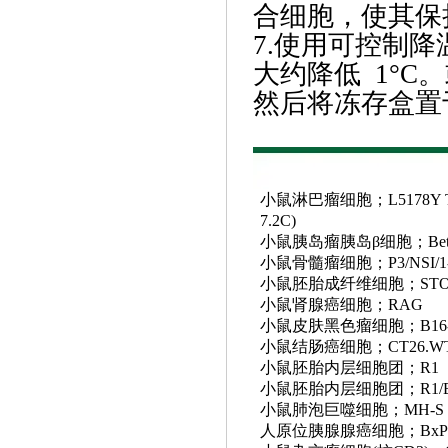
合细胞，使其保
7.使用可控制
大约降低 1°
然后将冻存盒置于
小鼠淋巴瘤细胞；
L5178Y T
7.2C)
小鼠胰岛瘤胰岛
β细胞；Bet
小鼠骨髓瘤细胞；
P3/NSI/1
小鼠胚胎成纤维细胞；
ST
小鼠肾腺癌细胞；
RAG
小鼠皮肤黑色瘤细胞；
B16
小鼠结肠癌细胞；
CT26.W
小鼠胚胎内层细胞团；
R1
小鼠胚胎内层细胞团；
R1/
小鼠肺泡巨噬细胞；
MH-S
人原位胰腺腺癌细胞；
BxP