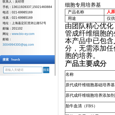
联系人：吴经理
手机：13611928337,15021460884
人原
产品名称
电话：021-69985169
传真：021-69985169
用途
仅供
地址：上海嘉定区澄浏公路52号
由团队精心优化
邮编：201102
管成纤维细胞的
网址：
www.bio-ey.com
本产品中已包含
邮箱：
3004994300@qq.com
分，无需添加任
胞的培养。
搜索 Search
产品主要成分
名称
原代成纤维细胞基础培养基
原代成纤维细胞培养添加剂
胎牛血清（
FBS）