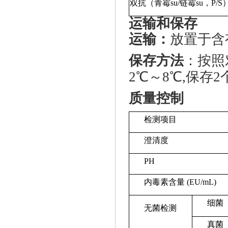
双抗（青霉
su
/链霉
su
，
P/S
运输和保存
运输：
放置于含
保存方法
：按照
2℃～8℃,保存
质量控制
检测项目
澄清度
PH
内毒素含量 (EU/mL)
细菌
无菌检测
真菌