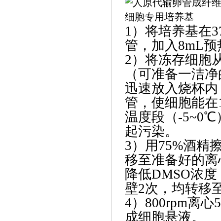
1）将培养基在3
管，加入8mL
2）将冻存细胞
（可准备一洁净
迅速放入烧杯内
管，使细胞能在
温度段（-5~
起污染。
3）用75%酒
移至准备好的离
降低DMSO浓
壁2次，均转移
4）800rpm
成细胞悬液。