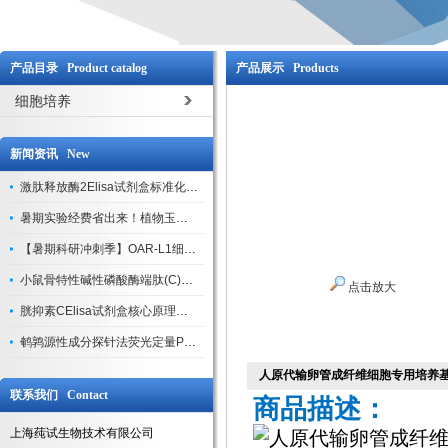
产品目录 Product catalog
产品展示 Products
细胞培养
新闻资讯 New
激肽释放酶2Elisa试剂盒标准化实验操作与质控体系解析
暑期实验经费省出来！植物玉米索核苷（ZR ）elisa酶联免疫试剂盒
【暑期科研冲刺季】OAR-L1细胞专用培养基特惠，助力实验高效突破
小鼠骨特性碱性磷酸酶端肽(C)elisa试剂盒大促，骨科研人速囤
点击放大
胱抑素CElisa试剂盒核心原理、产品特性与全流程操作规范详解
鹌鹑源性成分探针法荧光定量PCR试剂盒特惠来袭
人原代输卵管成纤维细胞专用培养
联系我们 Contact
商品描述：
上海莼试生物技术有限公司