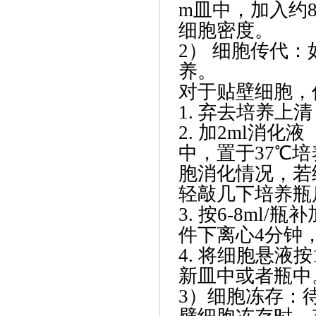
m皿中，加入约
细胞密度。
2） 细胞传代：
养。
对于贴壁细胞，
1. 弃去培养上
2. 加2ml消化液（
中，置于37℃
胞消化情况，若
轻敲几下培养瓶
3. 按6-8ml
件下离心4分钟
4. 将细胞悬液
新皿中或者瓶中
3）细胞冻存：