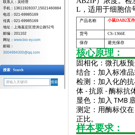
AB2IP）浓度。检测范
联系人：吴经理
L，适用于细胞信
手机：13611928337,15021460884
电话：021-69985169
小鼠
DAB2互作
产品名称
传真：021-69985169
地址：上海嘉定区澄浏公路52号
邮编：201102
货号
CS-1366E
网址：
www.bio-ey.com
保存
避光保存
邮箱：
核心原理：
3004994300@qq.com
固相化：微孔板预
搜索 Search
结合：加入标准品
检测：加入化的抗
体
抗原
酶标抗
-
-
显色：加入
TMB
测定：用酶标仪在
正比。
样本要求：