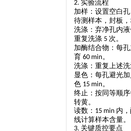
实验流程
2.
加样：设置空白孔
待测样本，封板，
洗涤：弃净孔内液
重复洗涤
次。
5
加酶结合物：每孔
育
。
60 min
洗涤：重复上述洗
显色：每孔避光加
色
。
15 min
终止：按同等顺序
转黄。
读数：
内，
15 min
线计算样本含量。
关键质控要点
3.