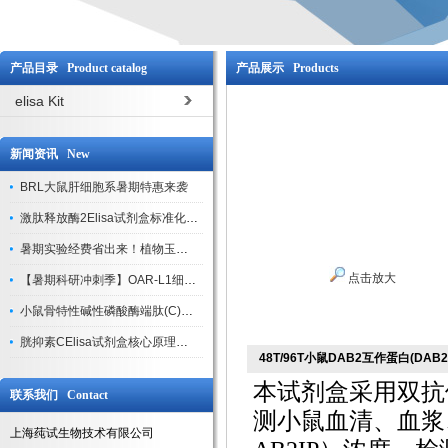
产品目录 Product catalog
产品展示 Products
elisa Kit
新闻资讯 New
BRL大鼠肝细胞系暑期特惠来袭
激肽释放酶2Elisa试剂盒标准化实验操作与质控体系解析
暑期实验经费省出来！植物玉米索核苷（ZR ）elisa酶联免疫试剂盒
点击放大
【暑期科研冲刺季】OAR-L1细胞专用培养基特惠，助力实验高效突破
小鼠骨特性碱性磷酸酶端肽(C)elisa试剂盒大促，骨科研人速囤
胱抑素CElisa试剂盒核心原理、产品特性与全流程操作规范详解
48T/96T小鼠DAB2互作蛋白(DAB2I
本试剂盒采用双抗
联系我们 Contact
测小鼠血清、血浆、
上海莼试生物技术有限公司