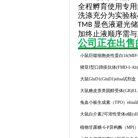
全程孵育使用专用
洗涤充分为实验核
显色液避光储
TMB
加终止液顺序需与
公司正在出售
小鼠巨噬细胞炎性蛋白
1δ(MIP
猪亚
I型口蹄疫抗体(FMD-I-Ab
大鼠
GluD1(GluD1)elisa试剂盒
大鼠糖皮质类固醇受体
(GR)E
兔血小板生成素（
TPO）elis
大鼠白介素
2可溶性受体α链(sIL-
植物甘露糖
-6-P异构酶（MPI）