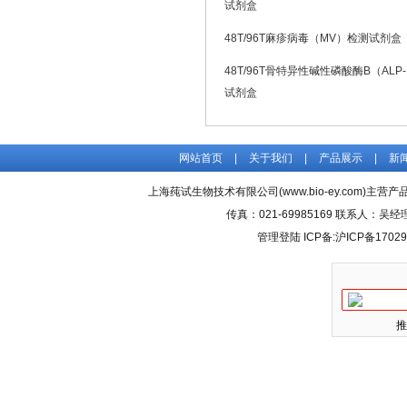
试剂盒
48T/96T麻疹病毒（MV）检测试剂盒
48T/96T骨特异性碱性磷酸酶B（ALP
试剂盒
网站首页
|
关于我们
|
产品展示
|
新
上海莼试生物技术有限公司(www.bio-ey.com)主营产品
传真：021-69985169 联系人：
管理登陆
ICP备:
沪ICP备17029
推