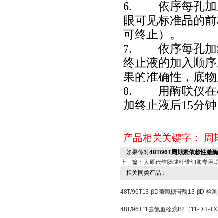
6. 依序每孔加底
眼可见标准品的前3
可终止）。
7. 依序每孔加
终止液的加入顺序
果的准确性，底物
8. 用酶联仪在4
加终止液后15分
产品相关关键字：
周
如果你对
48T/96T周期素依赖性激
上一篇：
人原代结肠成纤维细胞专用
相关同类产品：
48T/96T13-βD葡葡糖苷酶13-βD 
48T/96T11去氢血栓烷B2（11-DH-T