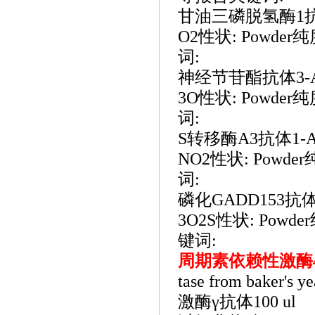
甘油三磷脱氢酶
1抗
O2性状: Powde
词:
神经节苷酯抗体
3-
3O性状: Powde
词:
S转移酶A3抗体1-Amin
NO2性状: Powd
词:
磷化
GADD153抗体2-
3O2S性状: Pow
键词:
周期素依赖性激酶
tase from baker
激酶γ抗体100 ul