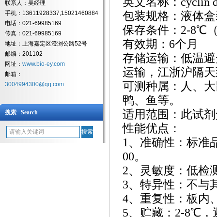
英文名称：
cyclin 
联系人：吴经理
手机：13611928337,15021460884
包装规格：液体盒
电话：021-69985169
保存条件：
2-8
传真：021-69985169
有效期：
6个月
地址：上海嘉定区澄浏公路52号
邮编：201102
存储运输：低温避
网址：
www.bio-ey.com
运输，江浙沪隔天
邮箱：
可测种属：人、大
3004994300@qq.com
鸭、鱼等。
适用范围：此试剂
搜索 Search
性能优点：
1、准确性：标准
00。
2、灵敏度：低检测浓
3、特异性：不与
4、重复性：板内
5、贮藏：2-8℃