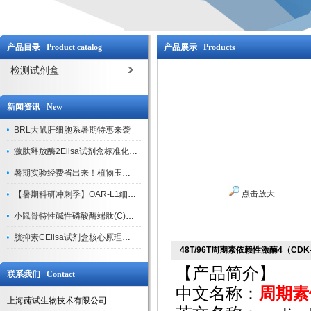
产品目录 Product catalog
产品展示 Products
检测试剂盒
新闻资讯 New
BRL大鼠肝细胞系暑期特惠来袭
激肽释放酶2Elisa试剂盒标准化实验操作与质控体系解析
暑期实验经费省出来！植物玉米索核苷（ZR ）elisa酶联免疫试剂盒
点击放大
【暑期科研冲刺季】OAR-L1细胞专用培养基特惠，助力实验高效突破
小鼠骨特性碱性磷酸酶端肽(C)elisa试剂盒大促，骨科研人速囤
胱抑素CElisa试剂盒核心原理、产品特性与全流程操作规范详解
48T/96T周期素依赖性激酶4（CD
【产品简介】
联系我们 Contact
中文名称：
周期素
上海莼试生物技术有限公司