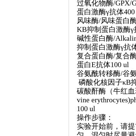
过氧化物酶
/GPX/
蛋白激酶γ抗体400 
风味酶
/风味蛋白酶/Fl
KB抑制蛋白激酶γ抗体
碱性蛋白酶
/Alkal
抑制蛋白激酶γ抗体10
复合蛋白酶
/复合酶/
蛋白E抗体100 ul
谷氨酰转移酶
/谷氨
磷酸化核因子κB抑制
碳酸酐酶（牛红血
vine erythrocy
100 ul
操作步骤：
实验开始前，请提
匀，混匀时尽量避