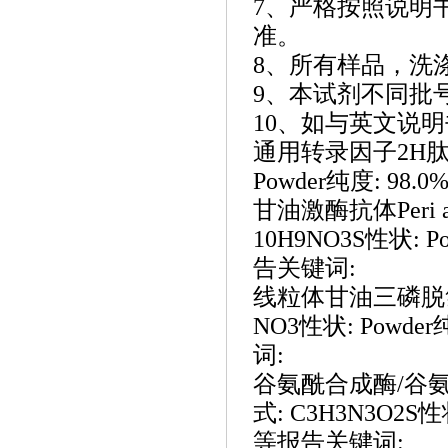
7、严格按照说明
准。
8、所有样品，洗
9、本试剂不同批
10、如与英文说
通用转录因子
2H肽
Powder纯度: 9
甘油激酶抗体
Peri
10H9NO3S性状: 
告关键词:
线粒体甘油三磷脱
NO3性状: Powd
词:
谷氨酰合成酶
/谷氨
式: C3H3N3O2S
等报告关键词: