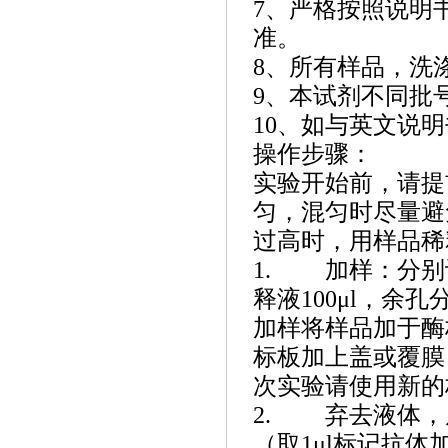
7、严格按照说明
准。
8、所有样品，洗
9、本试剂不同批
10、如与英文说
操作步骤：
实验开始前，请提
匀，混匀时尽量避
过高时，用样品稀
1. 加样：分别
释液100μl，余
加样将样品加于酶
标板加上盖或覆膜
次实验请使用新的
2. 弃去液体，
（取1μl标记抗体