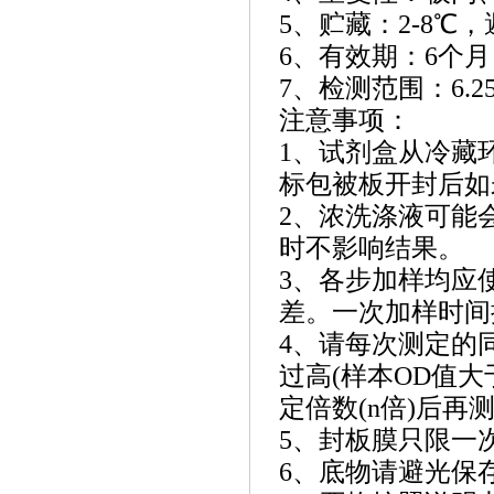
5、贮藏：2-8℃
6、有效期：6个月
7、检测范围：6.25 I
注意事项：
1、试剂盒从冷藏
标包被板开封后如
2、浓洗涤液可能
时不影响结果。
3、各步加样均应
差。一次加样时间
4、请每次测定的
过高(样本OD值
定倍数(n倍)后再测
5、封板膜只限一
6、底物请避光保