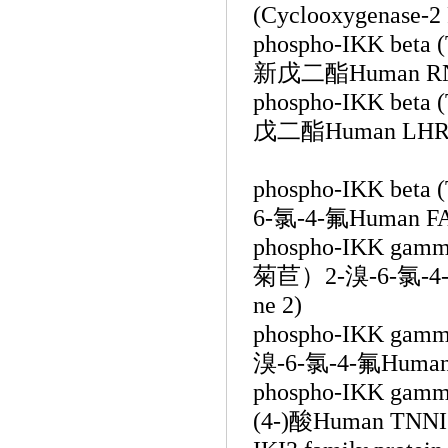
(Cyclooxygenase-2 
phospho-IKK 
新戊二酯Human RNF4 
phospho-IKK 
戊二酯Human LHRH/G
phospho-IKK 
6-氯-4-氟Human FABP
phospho-IKK 
菊苣）2-溴-6-氯-4-氟H
ne 2)
phospho-IKK 
溴-6-氯-4-氟Human F
phospho-IKK 
(4-)酸Human TNNI1 (