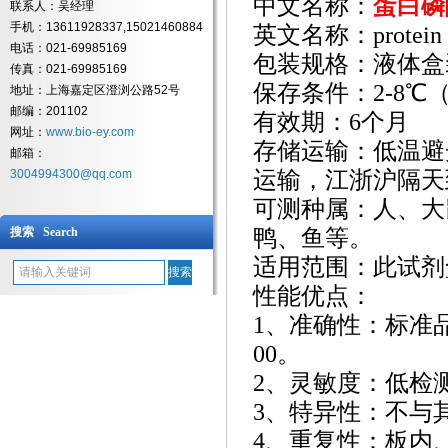
中文名称：
蛋白磷
联系人：吴经理
手机：13611928337,15021460884
英文名称：
protein
电话：021-69985169
包装规格：液体盒
传真：021-69985169
保存条件：
2-8
地址：上海嘉定区澄浏公路52号
邮编：201102
有效期：
6个月
网址：
www.bio-ey.com
存储运输：低温避
邮箱：
3004994300@qq.com
运输，江浙沪隔天
可测种属：人、大
搜索 Search
鸭、鱼等。
适用范围：此试剂
性能优点：
1、准确性：标准
00。
2、灵敏度：低检测浓
3、特异性：不与
4、重复性：板内