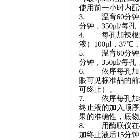
使用前一小时内配制
3. 温育60分
分钟，350μl/每
4. 每孔加辣根
液）100μl，37℃
5. 温育60分
分钟，350μl/每
6. 依序每孔加底
眼可见标准品的前3
可终止）。
7. 依序每孔加
终止液的加入顺序
果的准确性，底物
8. 用酶联仪在4
加终止液后15分