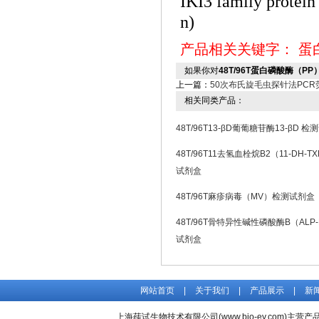
IKI3 family pro
n)
产品相关关键字：
蛋
如果你对
48T/96T蛋白磷酸酶（P
上一篇：
50次布氏旋毛虫探针法PC
相关同类产品：
48T/96T13-βD葡葡糖苷酶13-βD 
48T/96T11去氢血栓烷B2（11-DH-T
试剂盒
48T/96T麻疹病毒（MV）检测试剂盒
48T/96T骨特异性碱性磷酸酶B（ALP
试剂盒
网站首页
|
关于我们
|
产品展示
|
新
上海莼试生物技术有限公司(www.bio-ey.com)主营产品