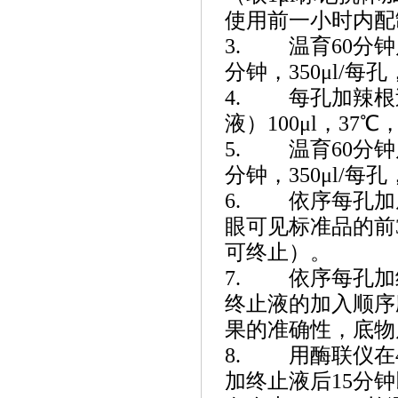
使用前一小时内配制
3. 温育60分
分钟，350μl/每
4. 每孔加辣根
液）100μl，37℃
5. 温育60分
分钟，350μl/每
6. 依序每孔加底
眼可见标准品的前3
可终止）。
7. 依序每孔加
终止液的加入顺序
果的准确性，底物
8. 用酶联仪在4
加终止液后15分