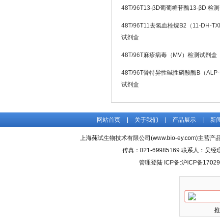
48T/96T13-βD葡葡糖苷酶13-βD 
48T/96T11去氢血栓烷B2（11-DH-T
试剂盒
48T/96T麻疹病毒（MV）检测试剂盒
48T/96T骨特异性碱性磷酸酶B（ALP
试剂盒
网站首页
|
关于我们
|
产品展示
|
新
上海莼试生物技术有限公司(www.bio-ey.com)主营产品
传真：021-69985169 联系人：
管理登陆
ICP备:
沪ICP备17029
推