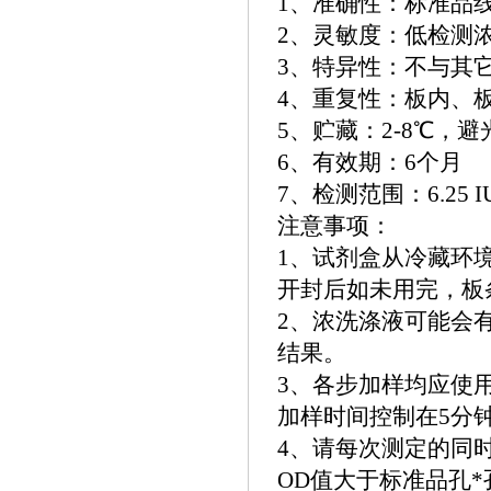
1、准确性：标准品线
2、灵敏度：低检测浓度小
3、特异性：不与其
4、重复性：板内、板
5、贮藏：2-8℃，
6、有效期：6个月
7、检测范围：6.25 IU/
注意事项：
1、试剂盒从冷藏环境
开封后如未用完，板
2、浓洗涤液可能会
结果。
3、各步加样均应使
加样时间控制在5分
4、请每次测定的同
OD值大于标准品孔*