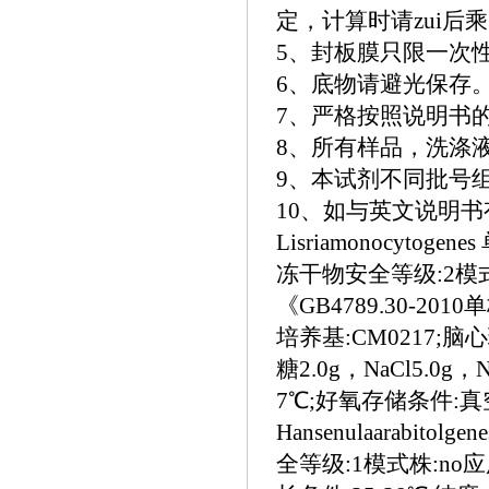
定，计算时请zui后乘
5、封板膜只限一次
6、底物请避光保存
7、严格按照说明书
8、所有样品，洗涤
9、本试剂不同批号
10、如与英文说明
Lisriamonocytog
冻干物安全等级:2模
《GB4789.30-2
培养基:CM0217;脑
糖2.0g，NaCl5.0g
7℃;好氧存储条件:真
Hansenulaarabitol
全等级:1模式株:n