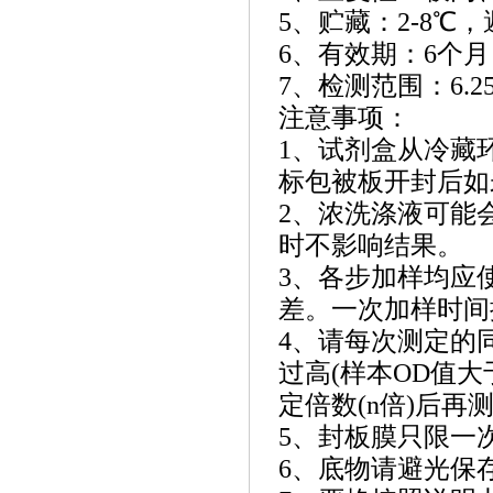
5、贮藏：2-8℃
6、有效期：6个月
7、检测范围：6.25 I
注意事项：
1、试剂盒从冷藏
标包被板开封后如
2、浓洗涤液可能
时不影响结果。
3、各步加样均应
差。一次加样时间
4、请每次测定的
过高(样本OD值
定倍数(n倍)后再测
5、封板膜只限一
6、底物请避光保