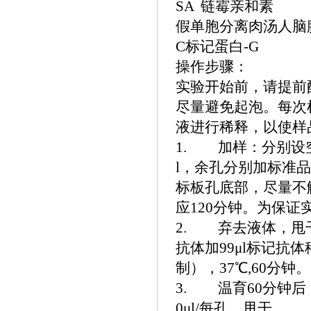
SA 链霉亲和素
假单胞分离肉汤人脑
C标记蛋白-G
操作步骤：
实验开始前，请提前
尽量避免起泡。每次
液进行稀释，以使样
1. 加样：分别设
l，余孔分别加标准品
标板孔底部，尽量不
应120分钟。为保
2. 弃去液体，甩干
抗体加99μl标记
制），37℃,60分钟。
3. 温育60分钟后
0μl/每孔，甩干。