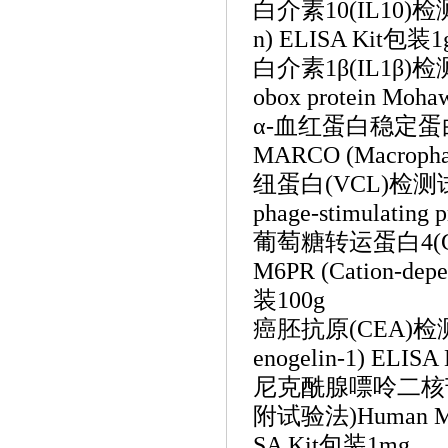
白介素
10(IL10
n) ELISA Kit包装1
白介素
1β(IL1β
obox protein Moh
α-血红蛋白稳定蛋白
MARCO (Macropha
纽蛋白
(VCL)检测
phage-stimulating
葡萄糖转运蛋白
4
M6PR (Cation-depe
装100g
癌胚抗原
(CEA)
enogelin-1) ELIS
尼克酰腺嘌呤二核
附试验法)Human MAD1L1
SA Kit包装1mg