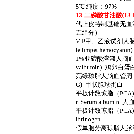
5℃ 纯度：97%
13-二磷酸甘油酸(13
代上皮特制基础无血清培养基
五组分）
V-P甲、乙液试剂人脑
le limpet hemocya
1%亚碲酸溶液人脑血
valbumin) 鸡卵白蛋
亮绿琼脂人脑血管周
G) 甲状腺球蛋白
平板计数琼脂（
PC
n Serum albumin
平板计数琼脂（
PC
ibrinogen
假单胞分离琼脂人脉