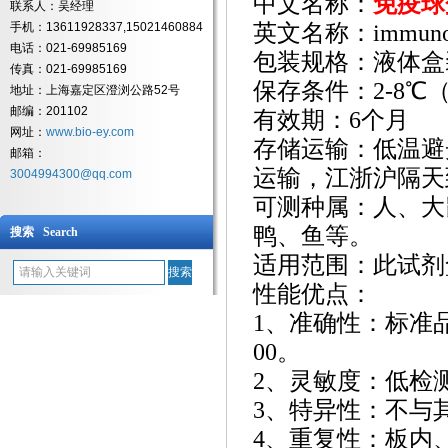
中文名称：
免疫球
联系人：吴经理
手机：13611928337,15021460884
英文名称：
immuno
电话：021-69985169
包装规格：液体盒
传真：021-69985169
保存条件：
2-8
地址：上海嘉定区澄浏公路52号
邮编：201102
有效期：
6个月
网址：
www.bio-ey.com
存储运输：低温避
邮箱：
运输，江浙沪隔天
3004994300@qq.com
可测种属：人、大
鸭、鱼等。
搜索 Search
适用范围：此试剂
性能优点：
1、准确性：标准
00。
2、灵敏度：低检测浓
3、特异性：不与
4、重复性：板内