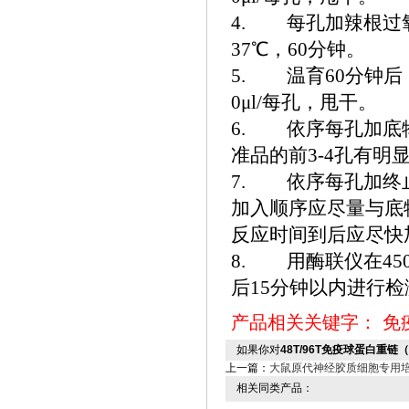
4. 每孔加辣根过氧
37℃，60分钟。
5. 温育60分钟后
0μl/每孔，甩干。
6. 依序每孔加底物
准品的前3-4孔有明
7. 依序每孔加终
加入顺序应尽量与底
反应时间到后应尽快
8. 用酶联仪在45
后15分钟以内进行检
产品相关关键字：
免
如果你对
48T/96T免疫球蛋白重链
上一篇：
大鼠原代神经胶质细胞专用
相关同类产品：