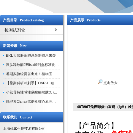
产品目录 Product catalog
产品展示 Products
检测试剂盒
新闻资讯 New
BRL大鼠肝细胞系暑期特惠来袭
激肽释放酶2Elisa试剂盒标准化实验操作与质控体系解析
暑期实验经费省出来！植物玉米索核苷（ZR ）elisa酶联免疫试剂盒
点击放大
【暑期科研冲刺季】OAR-L1细胞专用培养基特惠，助力实验高效突破
小鼠骨特性碱性磷酸酶端肽(C)elisa试剂盒大促，骨科研人速囤
胱抑素CElisa试剂盒核心原理、产品特性与全流程操作规范详解
48T/96T免疫球蛋白重链（IgH）
联系我们 Contact
【产品简介】
上海莼试生物技术有限公司