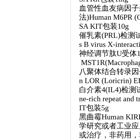
血管性血友病因子
法)Human M6PR (Cat
SA KIT包装10g
催乳素
(PRL)检测
s B virus X-intera
神经调节肽
U受体1
MST1R(Macrophage-
八聚体结合转录因
n LOR (Loricrin)
白介素
4(IL4)检
ne-rich repeat and
IT包装5g
黑曲霉
Human KIRR
学研究或者工业应
或治疗，非药用，