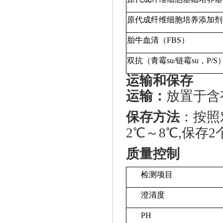
原代成纤维细胞培养添加剂
胎牛血清（
FBS）
双抗（青霉
su
/链霉
su
，
P/S
运输和保存
运输：
放置于含
保存方法
：按照
2℃～8℃,保存
质量控制
检测项目
澄清度
PH