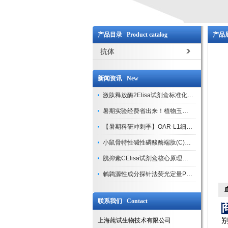
产品目录 Product catalog
产品展
抗体
新闻资讯 New
激肽释放酶2Elisa试剂盒标准化实验操作与质控体系解析
暑期实验经费省出来！植物玉米索核苷（ZR ）elisa酶联免疫试剂盒
【暑期科研冲刺季】OAR-L1细胞专用培养基特惠，助力实验高效突破
小鼠骨特性碱性磷酸酶端肽(C)elisa试剂盒大促，骨科研人速囤
胱抑素CElisa试剂盒核心原理、产品特性与全流程操作规范详解
鹌鹑源性成分探针法荧光定量PCR试剂盒特惠来袭
联系我们 Contact
上海莼试生物技术有限公司