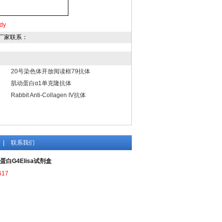
ody
厂家联系：
20号染色体开放阅读框79抗体
肌动蛋白α1单克隆抗体
Rabbit Anti-Collagen IV抗体
|
联系我们
蛋白G4Elisa试剂盒
617