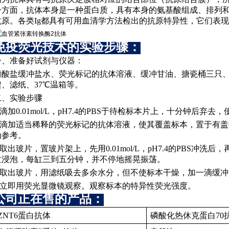
一方面，抗体本身是一种蛋白质，具有本身的氨基酸组成、排列
抗原。各类
Ig都具有可用血清学方法检出的抗原特异性，它们表
免疫荧光技术的实验步骤：
一、准备好试剂与仪器：
磷酸盐缓冲盐水、荧光标记的抗体溶液、缓冲甘油、搪瓷桶三只
架、滤纸、
37℃温箱等。
二、实验步骤
.滴加0.01mol/L，pH7.4的PBS于待检标本片上，十分钟后弃
2.滴加适当稀释的荧光标记的抗体溶液，使其覆盖标本，置于有
为参考。
.取出玻片，置玻片架上，先用0.01mol/L，pH7.4的PBS冲洗后，再按
缸浸泡，每缸三到五分钟，并不停地摇晃振荡。
4.取出玻片，用滤纸吸去多余水分，但不使标本干燥，加一滴缓
5.立即用荧光显微镜观察。观察标本的特异性荧光强度。
公司正在售的产品：
ZNT6蛋白抗体
磷酸化热休克蛋白
70