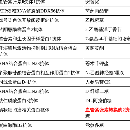
血管紧张素
Ⅱ受体1抗体
安替比
ATP依赖RNA解旋酶DDX56抗体
芍药内酯苷
20号染色体开放阅读框94抗体
乙酰紫草
转酮醇酶样蛋白
2抗体
2-乙酰基洋丁香苷
整合素和生长因子样蛋白
1抗体
7-氨基-4-甲基细胞
纤溶酶原激活物抑制剂
1 RNA结合蛋白
黄芪黄酮
抗体
RNA结合蛋白LIN28抗体
苍术苷钾盐
多聚腺苷酸结合蛋白相互作用蛋白
2抗体
N-乙酰神经氨/唾液
同源盒蛋白
D4抗体
人参皂苷
CK
RNA结合蛋白LIN28抗体
D-纤维二糖
核仁磷酸蛋白
3抗体
DL-阿拉伯糖
鳞状细胞癌相关蛋白抗体
血管紧张素转换酶
2
糖
蛋白激酶
B2抗体
党参多糖