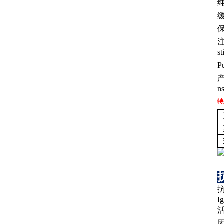
st
P
ns
特