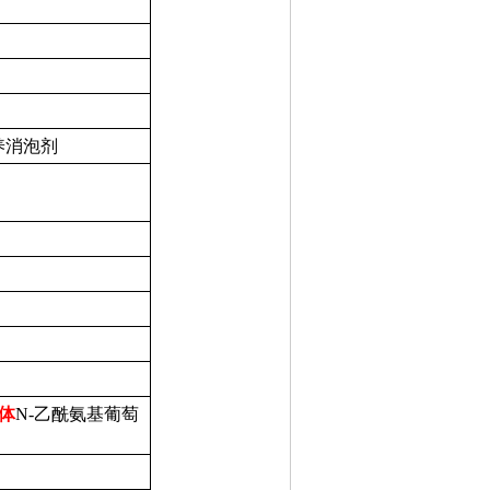
培养消泡剂
抗体
N-乙酰氨基葡萄