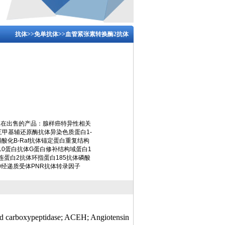
抗体
>>
免单抗体
>>血管紧张素转换酶2抗体
正在出售的产品：腺样癌特异性相关
三甲基辅还原酶抗体异染色质蛋白1-
体磷酸化B-Raf抗体锚定蛋白重复结构
W10蛋白抗体G蛋白修补结构域蛋白1
连蛋白2抗体环指蛋白185抗体磷酸
经递质受体PNR抗体转录因子
d carboxypeptidase; ACEH; Angiotensin