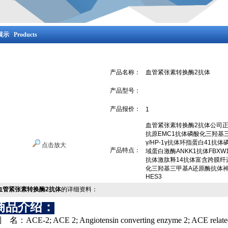
示 Products
产品名称：
血管紧张素转换酶2抗体
产品型号：
产品报价：
1
血管紧张素转换酶2抗体公司
抗原EMC1抗体磷酸化三羟基
γ/HP-1γ抗体环指蛋白41抗
点击放大
产品特点：
域蛋白激酶ANKK1抗体FBX
抗体激肽释14抗体富含跨膜纤
化三羟基三甲基A还原酶抗体神
HES3
血管紧张素转换酶2抗体
的详细资料：
商品介绍：
别
名：
ACE-2; ACE 2; Angiotensin converting enzyme 2; ACE relate