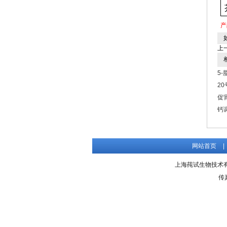
产
如
上
相
5
2
促
钙
网站首页
|
上海莼试生物技术有限公
传