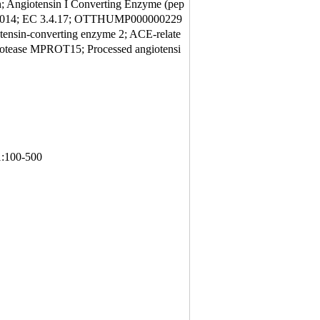
n; Angiotensin I Converting Enzyme (pep
434A014; EC 3.4.17; OTTHUMP000000229
ensin-converting enzyme 2; ACE-relate
rotease MPROT15; Processed angiotensi
:100-500