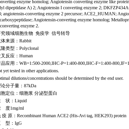
onverting enzyme homolog; Angiotensin converting enzyme like protei
idyl dipeptidase A) 2; Angiotensin I converting enzyme 2; DKFZP
3; angiotensin-converting enzyme 2 precursor; ACE2_HUMAN; Angiot
 carboxypeptidase; Angiotensin-converting enzyme homolog; Metallop
-converting enzyme 2.
研究领域细胞生物
免疫学
信号转导
抗体来源：
Rabbit
克隆类型：
Polyclonal
交叉反应：
Human
产品应用：
WB=1:500-2000,IHC-P=1:400-800,IHC-F=1:400-800,IF=1
t yet tested in other applications.
timal dilutions/concentrations should be determined by the end user.
理论分子量：
87kDa
细胞定位：细胞浆
分泌型蛋白
性
状：
Liquid
浓
度
1mg/ml
免
疫
原：
Recombinant Human ACE2 (His-Avi tag, HEK293) protein
亚
型：
IgG