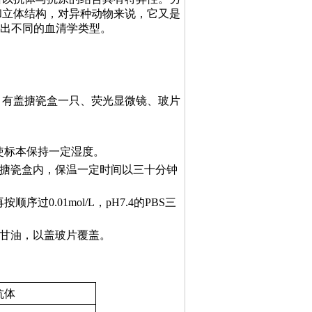
和立体结构，对异种动物来说，它又是
现出不同的血清学类型。
、有盖搪瓷盒一只、荧光显微镜、玻片
去，使标本保持一定湿度。
盖搪瓷盒内，保温一定时间以三十分钟
顺序过0.01mol/L，pH7.4的PBS三
冲甘油，以盖玻片覆盖。
抗体