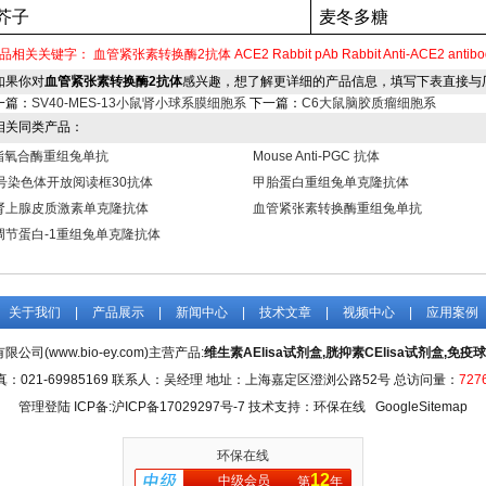
芥子
麦冬多糖
品相关关键字：
血管紧张素转换酶2抗体
ACE2 Rabbit pAb
Rabbit Anti-ACE2 antib
果你对
血管紧张素转换酶2抗体
感兴趣，想了解更详细的产品信息，填写下表直接与
一篇：
SV40-MES-13小鼠肾小球系膜细胞系
下一篇：
C6大鼠脑胶质瘤细胞系
关同类产品：
-脂氧合酶重组兔单抗
Mouse Anti-PGC 抗体
0号染色体开放阅读框30抗体
甲胎蛋白重组兔单克隆抗体
肾上腺皮质激素单克隆抗体
血管紧张素转换酶重组兔单抗
调节蛋白-1重组兔单克隆抗体
关于我们
|
产品展示
|
新闻中心
|
技术文章
|
视频中心
|
应用案例
司(www.bio-ey.com)主营产品:
维生素AElisa试剂盒,胱抑素CElisa试剂盒,免疫球
真：021-69985169 联系人：吴经理 地址：上海嘉定区澄浏公路52号 总访问量：
727
管理登陆
ICP备:
沪ICP备17029297号-7
技术支持：环保在线
GoogleSitemap
环保在线
12
中级会员
第
年