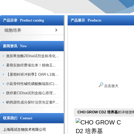
产品目录 Product catalog
产品展示 Products
细胞培养
新闻资讯 New
激肽释放酶2Elisa试剂盒标准化实验操作与质控体系解析
暑期实验经费省出来！植物玉米索核苷（ZR ）elisa酶联免疫试剂盒
【暑期科研冲刺季】OAR-L1细胞专用培养基特惠，助力实验高效突破
小鼠骨特性碱性磷酸酶端肽(C)elisa试剂盒大促，骨科研人速囤
点击放大
胱抑素CElisa试剂盒核心原理、产品特性与全流程操作规范详解
鹌鹑源性成分探针法荧光定量PCR试剂盒特惠来袭
CHO GROW CD2 培养基
的详细资
联系我们 Contact
上海莼试生物技术有限公司