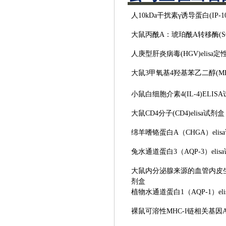
人
10kDa干扰素γ诱导蛋白(IP-1
大鼠丙酰
A：琥珀酰A转移酶(SCO
人庚型肝炎病毒
(HGV)elis
大鼠
3甲氧基4羟基苯乙二醇(MHP
小鼠白细胞介素
4(IL-4)ELI
大鼠
CD4分子(CD4)elisa试剂盒
绵羊嗜铬蛋白
A（CHGA）eli
兔水通道蛋白
3（AQP-3）eli
大鼠内分泌腺来源的血管内皮
剂盒
植物水通道蛋白
1（AQP-1）el
裸鼠可溶性
MHC-I链相关基因A(