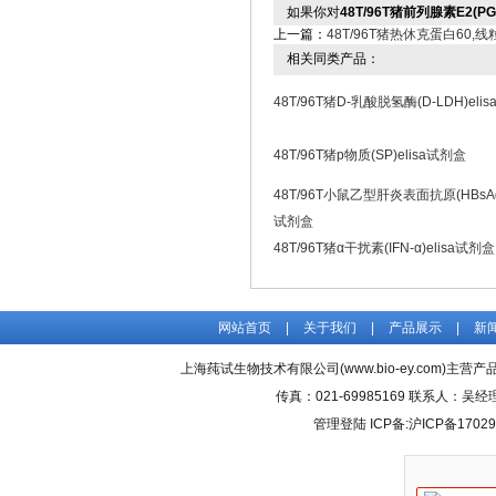
如果你对
48T/96T猪前列腺素E2(PG
上一篇：
48T/96T猪热休克蛋白60,线
相关同类产品：
48T/96T猪D-乳酸脱氢酶(D-LDH)eli
48T/96T猪p物质(SP)elisa试剂盒
48T/96T小鼠乙型肝炎表面抗原(HBsAg)
试剂盒
48T/96T猪α干扰素(IFN-α)elisa试剂盒
网站首页
|
关于我们
|
产品展示
|
新
上海莼试生物技术有限公司(www.bio-ey.com)主营产品
传真：021-69985169 联系人：
管理登陆
ICP备:
沪ICP备17029