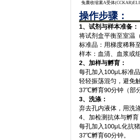
兔囊收缩素
A受体(CCKAR)E
操作步骤‌：
‌1、试剂与样本准备‌：
将试剂盒平衡至室温（2
‌标准品‌：用梯度稀释至0.
‌样本‌：血清、血浆或
‌2、加样与孵育‌：
每孔加入100μL标准
轻轻振荡混匀，避免
37℃孵育90分钟（
‌3、洗涤‌：
弃去孔内液体，用洗涤
4‌、加检测抗体与孵育‌
每孔加入100μL化抗猪
37℃孵育60分钟。