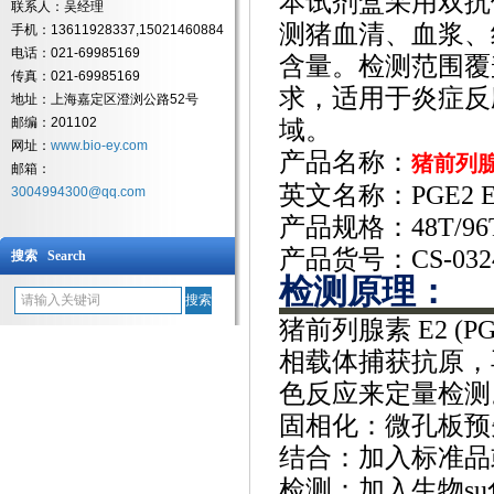
本试剂盒采用双抗
联系人：吴经理
测猪血清、血浆、组
手机：13611928337,15021460884
电话：021-69985169
含量。检测范围覆
传真：021-69985169
求，适用于炎症反
地址：上海嘉定区澄浏公路52号
邮编：201102
域。
网址：
www.bio-ey.com
产品名称：
猪前列腺素
邮箱：
英文名称：
PGE2 E
3004994300@qq.com
产品规格：
48T/96
产品货号：
CS-032
搜索 Search
检测原理：
猪前列腺素
E2 
相载体捕获抗原，
色反应来定量检测
固相化：微孔板预
结合：加入标准品
检测：加入生物
s