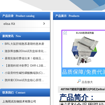
产品目录 Product catalog
产品展示 Products
elisa Kit
新闻资讯 New
BRL大鼠肝细胞系暑期特惠来袭
激肽释放酶2Elisa试剂盒标准化实验操作与质控体系解析
暑期实验经费省出来！植物玉米索核苷（ZR ）elisa酶联免疫试剂盒
【暑期科研冲刺季】OAR-L1细胞专用培养基特惠，助力实验高效突破
小鼠骨特性碱性磷酸酶端肽(C)elisa试剂盒大促，骨科研人速囤
胱抑素CElisa试剂盒核心原理、产品特性与全流程操作规范详解
点击放大
48T/96T猪前列腺素E2(PGE2)eli
联系我们 Contact
产品简介：
上海莼试生物技术有限公司