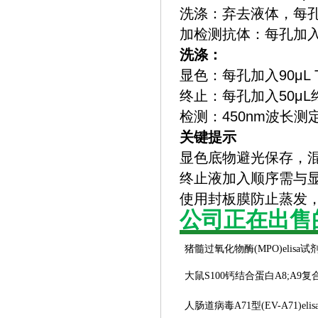
‌洗涤‌：弃去液体，
‌加检测抗体‌：每孔加入
‌洗涤‌：
‌显色‌：每孔加入90μ
‌终止‌：每孔加入50
‌检测‌：450nm波
关键提示
显色底物避光保存，
终止液加入顺序需与
使用封板膜防止蒸发
公司正在出售
猪髓过氧化物酶
(MPO)elisa
大鼠
S100钙结合蛋白A8;A9复合物
人肠道病毒
A71型(EV-A71)