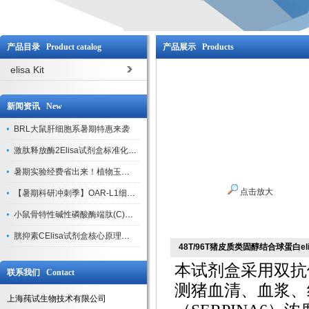
产品目录 Product catalog
产品展示 Products
elisa Kit
新闻资讯 New
BRL大鼠肝细胞系暑期特惠来袭
激肽释放酶2Elisa试剂盒标准化实验操作与质控体系解析
暑期实验经费省出来！植物玉米索核苷（ZR ）elisa酶联免疫试剂盒
点击放大
【暑期科研冲刺季】OAR-L1细胞专用培养基特惠，助力实验高效突破
小鼠骨特性碱性磷酸酶端肽(C)elisa试剂盒大促，骨科研人速囤
胱抑素CElisa试剂盒核心原理、产品特性与全流程操作规范详解
48T/96T猪皮质类固醇结合球蛋白el
本试剂盒采用双抗
联系我们 Contact
测猪血清、血浆、
上海莼试生物技术有限公司