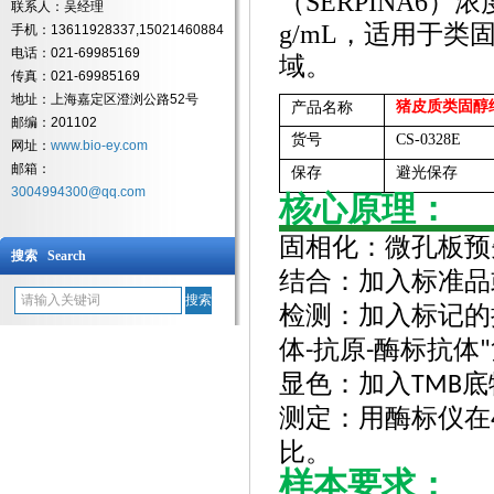
（SERPINA6）浓度
联系人：吴经理
g/mL，适用于
手机：13611928337,15021460884
电话：021-69985169
域。
传真：021-69985169
地址：上海嘉定区澄浏公路52号
猪皮质类固醇
产品名称
邮编：201102
货号
CS-0328E
网址：
www.bio-ey.com
邮箱：
保存
避光保存
3004994300@qq.com
核心原理：
固相化：微孔板预
搜索 Search
结合：加入标准品
检测：加入标记的
体
抗原
酶标抗体
-
-
"
显色：加入
底
TMB
测定：用酶标仪在
比。
样本要求：