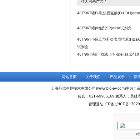
相关同类产品：
48T/96T猪D-乳酸脱氢酶(D-LDH)eli
48T/96T猪p物质(SP)elisa试剂盒
48T/96T小鼠乙型肝炎表面抗原(HBsAg)
试剂盒
48T/96T猪α干扰素(IFN-α)elisa试剂盒
网站首页
|
关于我们
|
产品展示
|
新
上海莼试生物技术有限公司(www.bio-ey.com)主营产品
传真：021-69985169 联系人：
管理登陆
ICP备:
沪ICP备17029
推