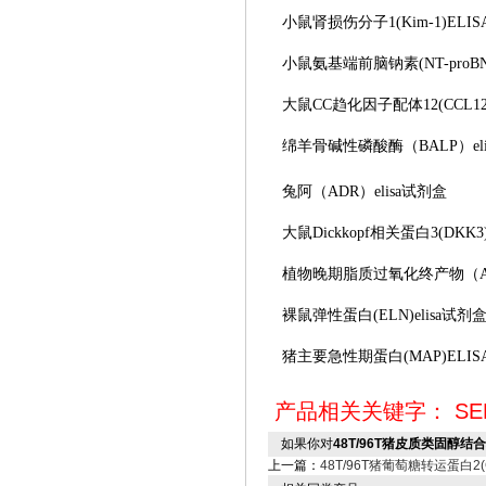
小鼠肾损伤分子
1(Kim-1)EL
小鼠氨基端前脑钠素
(NT-pro
大鼠
CC趋化因子配体12(CCL12)
绵羊骨碱性磷酸酶（
BALP）e
兔阿（
ADR）elisa试剂盒
大鼠
Dickkopf相关蛋白3(DKK3
植物晚期脂质过氧化终产物（
裸鼠弹性蛋白
(ELN)elisa试剂
猪主要急性期蛋白
(MAP)ELI
产品相关关键字：
SE
如果你对
48T/96T猪皮质类固醇结合
上一篇：
48T/96T猪葡萄糖转运蛋白2(G