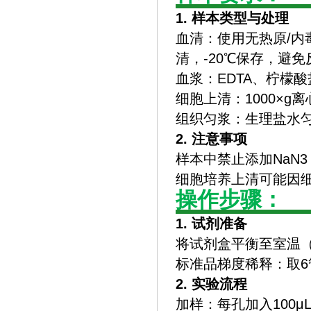
1. 样本类型与处理
‌血清‌：使用无热原/
清，-20℃保存，避
‌血浆‌：EDTA、柠
‌细胞上清‌：1000×
‌组织匀浆‌：生理盐水
2. 注意事项
样本中禁止添加NaN
细胞培养上清可能因
操作步骤：
1. 试剂准备
将试剂盒平衡至室温（2
标准品梯度稀释：取6管标
2. 实验流程
‌加样‌：每孔加入100