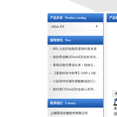
产品目录 Product catalog
产品展
elisa Kit
新闻资讯 New
BRL大鼠肝细胞系暑期特惠来袭
激肽释放酶2Elisa试剂盒标准化实验操作与质控体系解析
暑期实验经费省出来！植物玉米索核苷（ZR ）elisa酶联免疫试剂盒
【暑期科研冲刺季】OAR-L1细胞专用培养基特惠，助力实验高效突破
小鼠骨特性碱性磷酸酶端肽(C)elisa试剂盒大促，骨科研人速囤
胱抑素CElisa试剂盒核心原理、产品特性与全流程操作规范详解
联系我们 Contact
上海莼试生物技术有限公司
溶