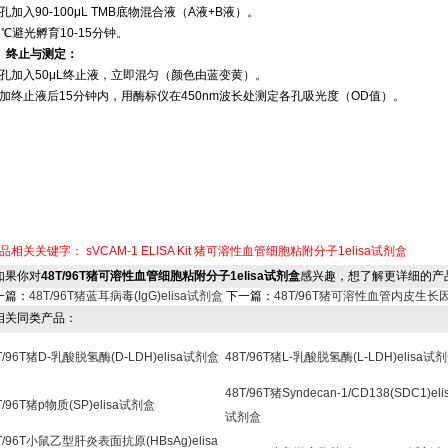
孔加入90-100μL TMB底物混合液（A液+B液）。
7℃避光孵育10-15分钟。
7、终止与测定‌：
孔加入50μL终止液，立即混匀（颜色由蓝变黄）。
加终止液后15分钟内，用酶标仪在450nm波长处测定各孔吸光度（OD值）。
品相关关键字：
sVCAM-1 ELISA Kit
猪可溶性血管细胞粘附分子1elisa试剂盒
果你对
48T/96T猪可溶性血管细胞粘附分子1elisa试剂盒
感兴趣，想了解更详细的产
一篇：
48T/96T猪蓝耳病毒(IgG)elisa试剂盒
下一篇：
48T/96T猪可溶性血管内皮生长因
关同类产品：
T/96T猪D-乳酸脱氢酶(D-LDH)elisa试剂盒
48T/96T猪L-乳酸脱氢酶(L-LDH)elisa试
48T/96T猪Syndecan-1/CD138(SDC1)eli
T/96T猪p物质(SP)elisa试剂盒
试剂盒
T/96T小鼠乙型肝炎表面抗原(HBsAg)elisa