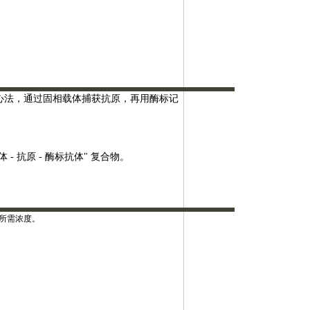
双抗体夹心法，通过固相载体捕获抗原，再用酶标记
体 - 抗原 - 酶标抗体" 复合物。
。
至所需浓度。