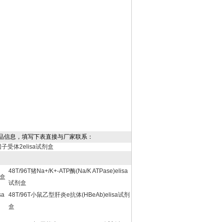
品信息，填写下表直接与厂家联系：
子受体2elisa试剂盒
48T/96T猪Na+/K+-ATP酶(Na/K ATPase)elisa
剂盒
试剂盒
sa
48T/96T小鼠乙型肝炎e抗体(HBeAb)elisa试剂
盒