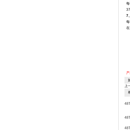
每
3
‌
每
在
产
如
上
相
48
48
48