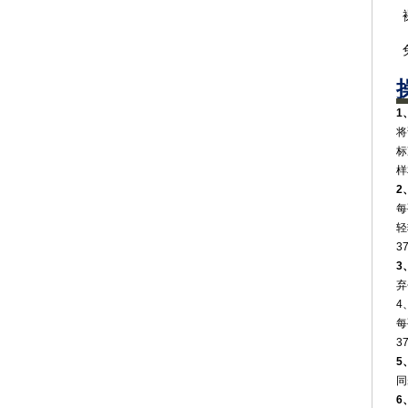
‌
将
‌
‌
‌
每
轻
3
‌
弃
4
每
3
5
同
6