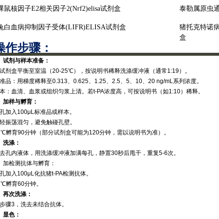
裸鼠核因子
E2相关因子2(Nrf2)elisa试剂盒
泰勒属原虫
兔白血病抑制因子受体
(LIFR)ELISA试剂盒
猪托克特诺
盒
操作步骤‌：
1、试剂与样本准备‌：
试剂盒平衡至室温（20-25℃），按说明书稀释洗涤缓冲液（通常1:19）。
标准品‌：用梯度稀释至0.313、0.625、1.25、2.5、5、10、20 ng/mL系列浓度。
样本‌：血清、血浆或组织匀浆上清。若t-PA浓度高，可按说明书（如1:10）稀释。
2、加样与孵育‌：
孔加入100μL标准品或样本。
轻振荡混匀，避免触碰孔壁。
7℃孵育90分钟（部分试剂盒可能为120分钟，需以说明书为准）。
3、洗涤‌：
去孔内液体，用洗涤缓冲液加满每孔，静置30秒后甩干，重复5-6次。
‌、加检测抗体与孵育‌：
孔加入100μL化抗猪t-PA检测抗体。
7℃孵育60分钟。
‌、再次洗涤‌：
步骤3，洗去未结合抗体。
‌、显色‌：