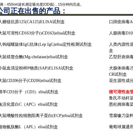
检测‌：450nm波长测定吸光度(OD值)，15分钟内完成。
公司正在出售的产品：
人糖链抗原
125(CA125)ELISA试剂盒
口蹄疫病毒
A
大鼠可溶性
CD163分子(sCD163)elisa试剂盒
人腺病毒
D1
人钩端螺旋体
IgG抗体(Lep IgG)elisa定性检测试剂盒
人类内源性
盒
大鼠镁螯合酶
(Mg-chelatase)elisa试剂盒
乙型肝炎病
小鼠血清淀粉样
P物质(SAP)ELISA试剂盒
犬腺体病毒
CR试剂盒
大鼠
CD206分子(CD206)elisa试剂盒
花生源性成
绵羊
CD3分子（CD3）elisa试剂盒
猪可溶性血
鲁氏不动杆
兔活化蛋白
C（APC）elisa试剂盒
恩杜姆病毒
大鼠嗜酸性粒细胞阳离子蛋白
(ECP)elisa试剂盒
雪腐镰刀染
植物氨肽酶
L（APL）elisa试剂盒
葡萄球属通