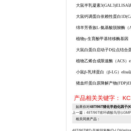
大鼠半乳凝素
3(GAL3)ELIS
大鼠钙调蛋白依赖性蛋白
1D(C
绵羊芳香族
L-氨基酸脱羧酶（AA
植物
γ-生育酚甲基转移酶基因（γ-
大鼠白蛋白启动子
D位点结合蛋白
植物乙烯合成限速酶（
ACS）e
小鼠
β-乳球蛋白（β-LG）elis
猪血纤蛋白原降解产物
(FDP)
产品相关关键字：
KC
如果你对
48T/96T猪化学趋化因子(K
上一篇：
48T/96T猪环磷酸鸟苷(cGMP
相关同类产品：
48T/96T猪D-乳酸脱氢酶(D-LDH)eli