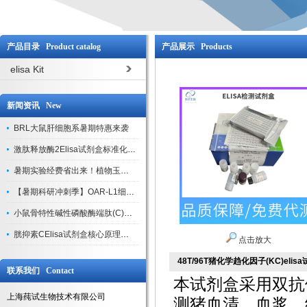
产品目录 Product catalog
产品展示 Products
elisa Kit
新闻资讯 New
BRL大鼠肝细胞系暑期特惠来袭
激肽释放酶2Elisa试剂盒标准化实验操作与质控体系解析
暑期实验经费省出来！植物玉米索核苷（ZR ）elisa酶联免疫试剂盒
【暑期科研冲刺季】OAR-L1细胞专用培养基特惠，助力实验高效突破
小鼠骨特性碱性磷酸酶端肽(C)elisa试剂盒大促，骨科研人速囤
胱抑素CElisa试剂盒核心原理、产品特性与全流程操作规范详解
点击放大
48T/96T猪化学趋化因子(KC)elis
联系我们 Contact
本试剂盒采用双抗
上海莼试生物技术有限公司
测猪血清、血浆、