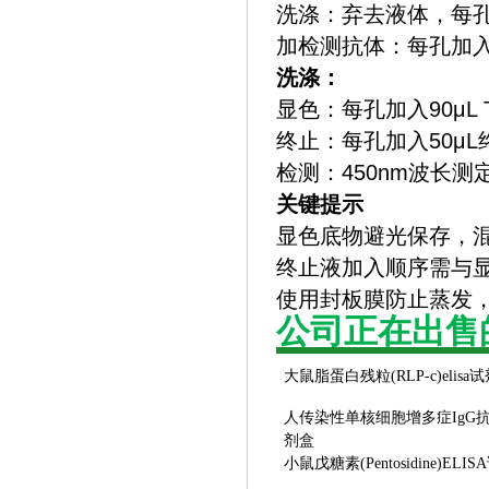
‌洗涤‌：弃去液体，
‌加检测抗体‌：每孔加入
‌洗涤‌：
‌显色‌：每孔加入90μ
‌终止‌：每孔加入50
‌检测‌：450nm波
关键提示
显色底物避光保存，
终止液加入顺序需与
使用封板膜防止蒸发
公司正在出售
大鼠脂蛋白残粒
(RLP-c)elis
人传染性单核细胞增多症
IgG
剂盒
小鼠戊糖素
(Pentosidine)EL