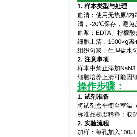
1. 样本类型与处理
‌血清‌：使用无热原/
清，-20℃保存，避
‌血浆‌：EDTA、柠
‌细胞上清‌：1000×
‌组织匀浆‌：生理盐水
2. 注意事项
样本中禁止添加NaN
细胞培养上清可能因
操作步骤：
1. 试剂准备
将试剂盒平衡至室温（2
标准品梯度稀释：取6管标
2. 实验流程
‌加样‌：每孔加入100