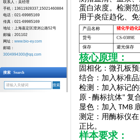
联系人：吴经理
蛋白浓度。检测范围覆盖 
手机：13611928337,15021460884
电话：021-69985169
用于炎症趋化、免
传真：021-69985169
地址：上海嘉定区澄浏公路52号
猪化学趋化
产品名称
邮编：201102
货号
CS-0389E
网址：
www.bio-ey.com
保存
避光保存
邮箱：
核心原理：
3004994300@qq.com
固相化
：微孔板预
搜索 Search
结合
：加入标准品
检测
：加入标记
原
酶标抗体
复
-
"
显色
：加入
TMB
测定
：用酶标仪
正比。
样本要求：