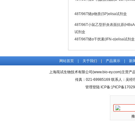
48T/96T猪p物质(SP)elisa试剂盒
48T/96T小鼠乙型肝炎表面抗原(HBsAg)
试剂盒
48T/96T猪α干扰素(IFN-α)elisa试剂盒
网站首页
|
关于我们
|
产品展示
|
新
上海莼试生物技术有限公司(www.bio-ey.com)主营产品
传真：021-69985169 联系人：
管理登陆
ICP备:
沪ICP备17029
推