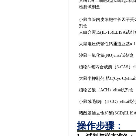
人嗜
T淋巴细胞2型病毒IgG抗体(HT
检测试剂盒
小鼠血管内皮细胞生长因子受
剂盒
人白介素
15(IL-15)ELISA试剂
大鼠电压依赖性钙通道亚基
α-
沙鼠一氧化氮
(NO)elisa试剂盒
植物
β-氰丙合成酶（β-CAS）el
大鼠半抑制剂
;胱C(Cys-C)eli
植物乙酰（
ACH）elisa试剂盒
小鼠绒毛膜
β（β-CG）elisa试
猪酰基辅去饱和酶
(SCD)ELI
操作步骤‌：