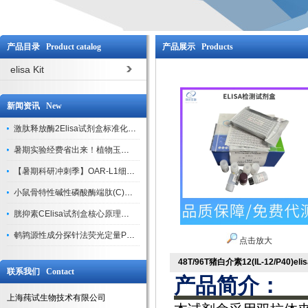
产品目录 Product catalog
产品展示 Products
elisa Kit
新闻资讯 New
激肽释放酶2Elisa试剂盒标准化实验操作与质控体系解析
暑期实验经费省出来！植物玉米索核苷（ZR ）elisa酶联免疫试剂盒
【暑期科研冲刺季】OAR-L1细胞专用培养基特惠，助力实验高效突破
小鼠骨特性碱性磷酸酶端肽(C)elisa试剂盒大促，骨科研人速囤
胱抑素CElisa试剂盒核心原理、产品特性与全流程操作规范详解
鹌鹑源性成分探针法荧光定量PCR试剂盒特惠来袭
点击放大
48T/96T猪白介素12(IL-12/P40)el
联系我们 Contact
产品简介：
上海莼试生物技术有限公司