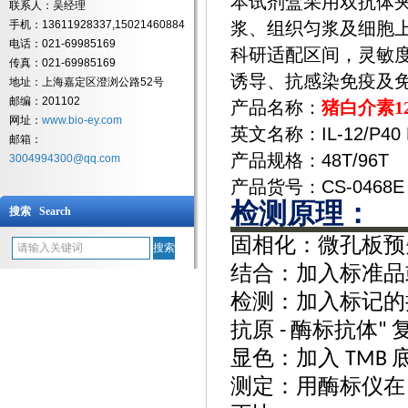
本试剂盒采用双抗体夹
联系人：吴经理
手机：13611928337,15021460884
浆、组织匀浆及细胞上清
电话：021-69985169
科研适配区间，灵敏度
传真：021-69985169
诱导、抗感染免疫及
地址：上海嘉定区澄浏公路52号
邮编：201102
产品名称：
猪白介素12(
网址：
www.bio-ey.com
英文名称：IL-12/P40 E
邮箱：
产品规格：48T/96T
3004994300@qq.com
产品货号：CS-0468E
检测原理：
搜索 Search
固相化
：微孔板预
结合
：加入标准品
检测
：加入标记
抗原
酶标抗体
-
"
显色
：加入
TMB
测定
：用酶标仪