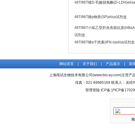
48T/96T猪D-乳酸脱氢酶(D-LDH)eli
48T/96T猪p物质(SP)elisa试剂盒
48T/96T小鼠乙型肝炎表面抗原(HBsAg)
试剂盒
48T/96T猪α干扰素(IFN-α)elisa试剂盒
网站首页
|
关于我们
|
产品展示
|
新
上海莼试生物技术有限公司(www.bio-ey.com)主营产品
传真：021-69985169 联系人：
管理登陆
ICP备:
沪ICP备17029
推