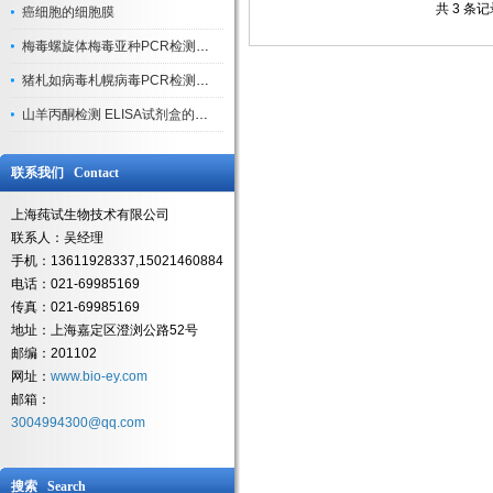
共 3 条
癌细胞的细胞膜
梅毒螺旋体梅毒亚种PCR检测试剂盒实验规则
猪札如病毒札幌病毒PCR检测试剂盒​实验注意事项
山羊丙酮检测 ELISA试剂盒的保温方法
联系我们 Contact
上海莼试生物技术有限公司
联系人：吴经理
手机：13611928337,15021460884
电话：021-69985169
传真：021-69985169
地址：上海嘉定区澄浏公路52号
邮编：201102
网址：
www.bio-ey.com
邮箱：
3004994300@qq.com
搜索 Search