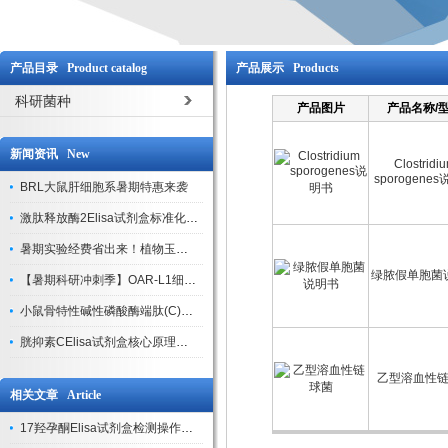
产品目录 Product catalog
产品展示 Products
科研菌种
产品图片
产品名称/
新闻资讯 New
Clostridi
sporogene
BRL大鼠肝细胞系暑期特惠来袭
激肽释放酶2Elisa试剂盒标准化实验操作与质控体系解析
暑期实验经费省出来！植物玉米索核苷（ZR ）elisa酶联免疫试剂盒
绿脓假单胞菌
【暑期科研冲刺季】OAR-L1细胞专用培养基特惠，助力实验高效突破
小鼠骨特性碱性磷酸酶端肽(C)elisa试剂盒大促，骨科研人速囤
胱抑素CElisa试剂盒核心原理、产品特性与全流程操作规范详解
乙型溶血性
相关文章 Article
17羟孕酮Elisa试剂盒检测操作注意