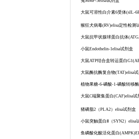
兔
MMP-3elisa试剂盒
大鼠可溶性白介素
6受体(sIL-6
猴狂犬病毒
(RV)elisa定性检
大鼠抗甲状腺球蛋白抗体
(AT
小鼠
Endothelin-1elisa试剂盒
大鼠
ATP结合盒转运蛋白G1(ABC
大鼠酶抗酶复合物
(TAT)elis
植物果糖
-6-磷酸-1-磷酸转移酶
大鼠
C端聚集蛋白(CAF)elisa
猪磷脂
2（PLA2）elisa试剂盒
小鼠突触蛋白
Ⅱ（SYN2）elis
鱼磷酸化酸活化蛋白
(AMPK)