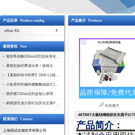
产品目录 Product catalog
产品展示 Products
elisa Kit
新闻资讯 New
激肽释放酶2Elisa试剂盒标准化实验操作与质控体系解析
暑期实验经费省出来！植物玉米索核苷（ZR ）elisa酶联免疫试剂盒
【暑期科研冲刺季】OAR-L1细胞专用培养基特惠，助力实验高效突破
小鼠骨特性碱性磷酸酶端肽(C)elisa试剂盒大促，骨科研人速囤
胱抑素CElisa试剂盒核心原理、产品特性与全流程操作规范详解
鹌鹑源性成分探针法荧光定量PCR试剂盒特惠来袭
点击放大
48T/96T大鼠结缔组织生长因子(CTG
联系我们 Contact
产品简介：
上海莼试生物技术有限公司