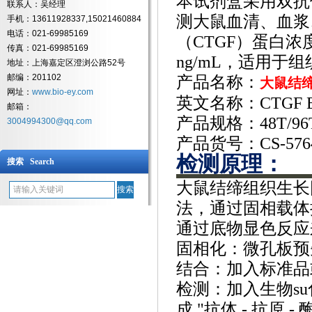
本试剂盒采用双抗
联系人：吴经理
测大鼠血清、血浆
手机：13611928337,15021460884
电话：021-69985169
（CTGF）蛋白浓度。
传真：021-69985169
ng/mL，适用
地址：上海嘉定区澄浏公路52号
邮编：201102
产品名称：
大鼠结缔
网址：
www.bio-ey.com
英文名称：
CTGF E
邮箱：
产品规格：
48T/96
3004994300@qq.com
产品货号：
CS-576
检测原理：
搜索 Search
大鼠结缔组织生长
法‌，通过固相载
通过底物显色反应
‌固相化‌：微孔板预
‌结合‌：加入标准
‌检测‌：加入生物s
成 "抗体 - 抗原 