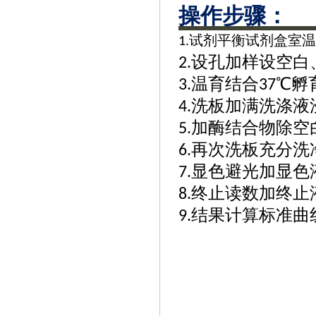
操作步骤‌：
试剂平衡试剂盒室
1.
设孔加样设空白
2.
温育结合
℃孵
3.
37
洗板加满洗涤液
4.
加酶结合物除空
5.
再次洗板充分洗
6.
显色避光加显色
7.
终止读数加终止
8.
结果计算标准曲
9.