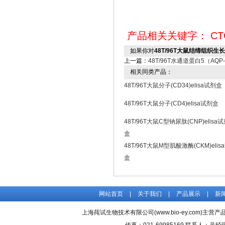
产品相关关键字：
CT
如果你对
48T/96T大鼠结缔组织生长因
上一篇：
48T/96T水通道蛋白5（AQ
相关同类产品：
48T/96T大鼠分子(CD34)elisa试剂盒
48T/96T大鼠分子(CD4)elisa试剂盒
48T/96T大鼠C型钠尿肽(CNP)elisa
盒
48T/96T大鼠M型肌酸激酶(CKM)elis
盒
网站首页
|
关于我们
|
产品展示
|
新
上海莼试生物技术有限公司(www.bio-ey.com)主营产品