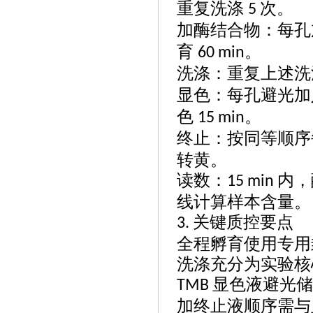
重复洗涤
次。
5
加酶结合物：每孔
育
。
60 min
洗涤：重复上述洗
显色：每孔避光加
色
。
15 min
终止：按同等顺序
转黄。
读数：
内，
15 min
线计算样本含量。
关键质控要点
3.
全程孵育使用专用
洗涤充分为实验核
显色液避光储
TMB
加终止液顺序需与