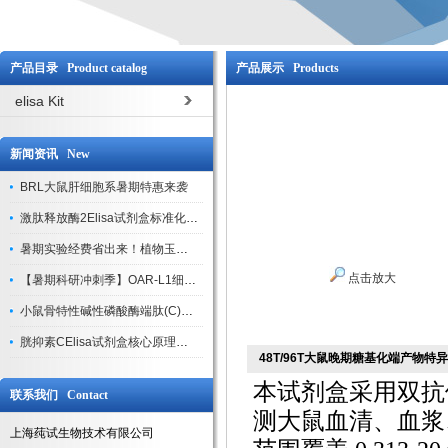
产品目录 Product catalog
产品展示 Products
elisa Kit
新闻资讯 New
BRL大鼠肝细胞系暑期特惠来袭
激肽释放酶2Elisa试剂盒标准化实验操作与质控体系解析
暑期实验经费省出来！植物玉米索核苷（ZR ）elisa酶联免疫试剂盒
点击放大
【暑期科研冲刺季】OAR-L1细胞专用培养基特惠，助力实验高效突破
小鼠骨特性碱性磷酸酶端肽(C)elisa试剂盒大促，骨科研人速囤
胱抑素CElisa试剂盒核心原理、产品特性与全流程操作规范详解
48T/96T大鼠晚期糖基化端产物特异
本试剂盒采用双抗
联系我们 Contact
测大鼠血清、血浆
上海莼试生物技术有限公司