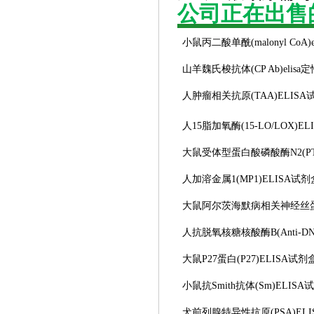
公司正在出售
小鼠丙二酸单酰
(malonyl CoA
山羊魏氏梭抗体
(CP Ab)eli
人肿瘤相关抗原
(TAA)ELIS
人
15脂加氧酶(15-LO/LOX)E
大鼠受体型蛋白酸磷酸酶
N2(P
人加溶金属
1(MP1)ELISA试剂
大鼠阿尔茨海默病相关神经丝
人抗脱氧核糖核酸酶
B(Anti-
大鼠
P27蛋白(P27)ELISA试剂
小鼠抗
Smith抗体(Sm)ELIS
犬前列腺特异性抗原
(PSA)E