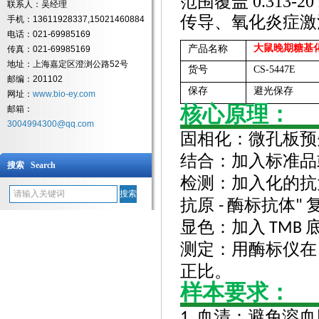
范围覆盖 0.313-2
联系人：吴经理
传导、氧化炎症激
手机：13611928337,15021460884
电话：021-69985169
大鼠晚期糖基
产品名称
传真：021-69985169
地址：上海嘉定区澄浏公路52号
货号
CS-5447E
邮编：201102
保存
避光保存
网址：
www.bio-ey.com
核心原理：
邮箱：
3004994300@qq.com
固相化：微孔板预
结合：加入标准品
搜索 Search
检测：加入化的抗
抗原
酶标抗体
-
"
显色：加入
TMB
测定：用酶标仪在
正比。
样本要求：
血清：避免溶血
1.