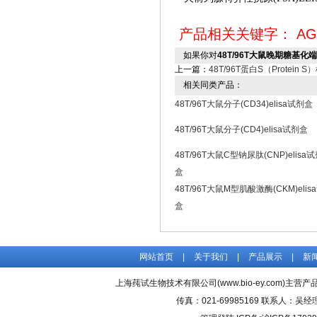
产品相关关键字：
AG
如果你对
48T/96T大鼠晚期糖基化
上一篇：
48T/96T蛋白S（Protein
相关同类产品：
48T/96T大鼠分子(CD34)elisa试剂盒
48T/96T大鼠分子(CD4)elisa试剂盒
48T/96T大鼠C型钠尿肽(CNP)elisa
盒
48T/96T大鼠M型肌酸激酶(CKM)elis
盒
网站首页
|
关于我们
|
产品展示
|
新
上海莼试生物技术有限公司(www.bio-ey.com)主营产品
传真：021-69985169 联系人：