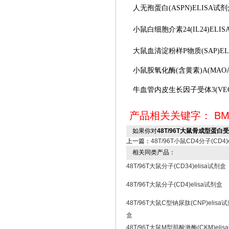
人无孢蛋白
(ASPN)ELISA试
小鼠白细胞介素
24(IL24)EL
大鼠血清淀粉样
P物质(SAP)E
小鼠胺氧化酶
(含黄素)A(MAO
牛血管内皮生长因子受体
3(V
产品相关关键字：
BM
如果你对
48T/96T大鼠骨成型蛋白受体
上一篇：
48T/96T小鼠CD4分子(CD4)
相关同类产品：
48T/96T大鼠分子(CD34)elisa试剂盒
48T/96T大鼠分子(CD4)elisa试剂盒
48T/96T大鼠C型钠尿肽(CNP)elisa
盒
48T/96T大鼠M型肌酸激酶(CKM)elis