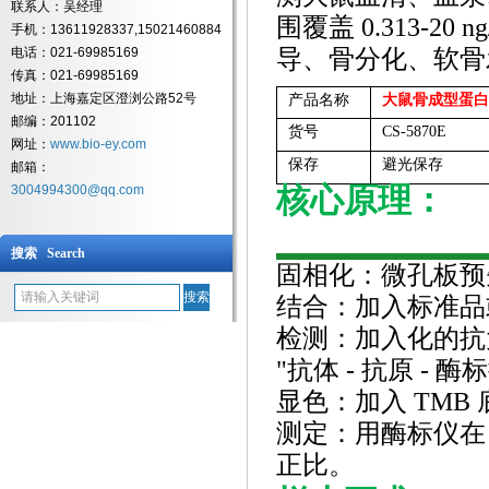
联系人：吴经理
围覆盖 0.313-20
手机：13611928337,15021460884
电话：021-69985169
导、骨分化、软骨
传真：021-69985169
地址：上海嘉定区澄浏公路52号
产品名称
大鼠骨成型蛋白
邮编：201102
货号
CS-5870E
网址：
www.bio-ey.com
保存
避光保存
邮箱：
核心原理：
3004994300@qq.com
搜索 Search
固相化：微孔板预
结合：加入标准品
检测：加入化的抗
"抗体 - 抗原 - 
显色：加入
TMB
测定：用酶标仪在
正比。