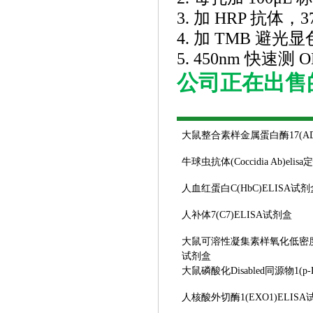
3. 加 HRP 抗体，
4. 加 TMB 避光
5. 450nm 快速
公司正在出售
大鼠整合素样金属蛋白酶
17(A
牛球虫抗体
(Coccidia Ab)e
人血红蛋白
C(HbC)ELISA试
人补体
7(C7)ELISA试剂盒
大鼠可溶性凝集素样氧化低密
试剂盒
大鼠磷酸化
Disabled同源物1(p
人核酸外切酶
1(EXO1)ELIS