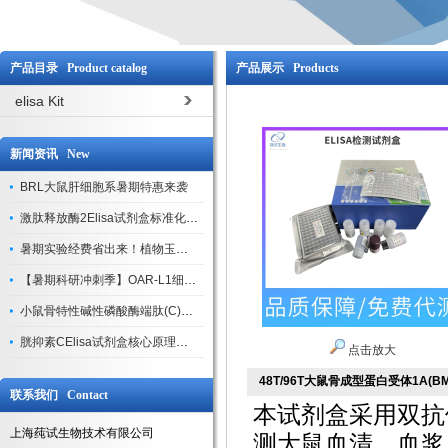
产品目录 Product catalog
产品展示 Products
elisa Kit
新闻资讯 New
BRL大鼠肝细胞系暑期特惠来袭
激肽释放酶2Elisa试剂盒标准化实验操作与质控体系解析
暑期实验经费省出来！植物玉米索核苷（ZR ）elisa酶联免疫试剂盒
【暑期科研冲刺季】OAR-L1细胞专用培养基特惠，助力实验高效突破
小鼠骨特性碱性磷酸酶端肽(C)elisa试剂盒大促，骨科研人速囤
胱抑素CElisa试剂盒核心原理、产品特性与全流程操作规范详解
点击放大
48T/96T大鼠骨成型蛋白受体1A(BMP
联系我们 Contact
本试剂盒采用双抗
上海莼试生物技术有限公司
测大鼠血清、血浆、