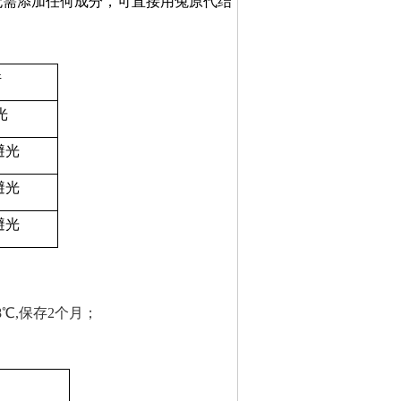
无需添加任何成分，可直接用兔原代结
件
光
避光
避光
避光
℃,保存2个月；