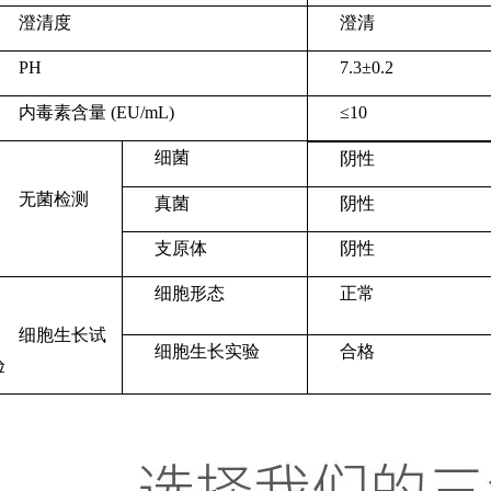
澄清度
澄清
PH
7.3±0.2
内毒素含量 (EU/mL)
≤10
细菌
阴性
无菌检测
真菌
阴性
支原体
阴性
细胞形态
正常
细胞生长试
细胞生长实验
合格
验