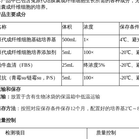
本产品中已包含兔原代结膜囊成纤维细胞生长所需的各种成分，
膜囊成纤维细胞的培养。
产品主要成分
名称
体积
浓度
保存条
原代成纤维细胞基础培养基
500mL
1×
4℃、避
原代成纤维细胞培养添加剂
5mL
100×
-20℃、
胎牛血清（
FBS）
25mL
终浓度
5%
-20℃、
双抗（青霉
su
/链霉
su
，
P/S）
5mL
100×
-20℃、
运输和保存
运输：
放置于含有生物冰袋的保温箱中低温运输
保存方法
：按照对应保存条件保存12个月，配置好的培养基2℃～8
质量控制
检测项目
质量控制