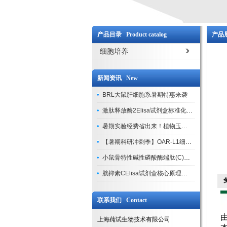
产品目录 Product catalog
产品展
细胞培养
新闻资讯 New
BRL大鼠肝细胞系暑期特惠来袭
激肽释放酶2Elisa试剂盒标准化实验操作与质控体系解析
暑期实验经费省出来！植物玉米索核苷（ZR ）elisa酶联免疫试剂盒
【暑期科研冲刺季】OAR-L1细胞专用培养基特惠，助力实验高效突破
小鼠骨特性碱性磷酸酶端肽(C)elisa试剂盒大促，骨科研人速囤
胱抑素CElisa试剂盒核心原理、产品特性与全流程操作规范详解
联系我们 Contact
上海莼试生物技术有限公司