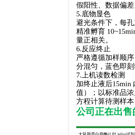
假阳性、数据偏差
5.底物显色
避光条件下，每孔
精准孵育 10~1
量正相关。
6.反应终止
严格遵循加样顺序
分混匀，蓝色即刻
7.上机读数检测
加终止液后
15mi
值）；以标准品浓
方程计算待测样本
公司正在出售
大鼠脂蛋白脂酶
(LPL)elisa试