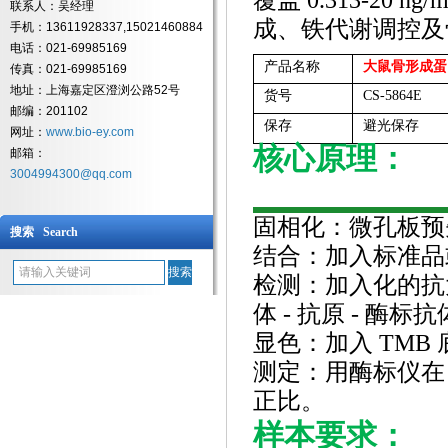
覆盖 0.313-20 
联系人：吴经理
成、铁代谢调控及
手机：13611928337,15021460884
电话：021-69985169
产品名称
大鼠骨形成蛋
传真：021-69985169
地址：上海嘉定区澄浏公路52号
货号
CS-5864E
邮编：201102
保存
避光保存
网址：
www.bio-ey.com
核心原理：
邮箱：
3004994300@qq.com
固相化：微孔板预
搜索 Search
结合：加入标准品
检测：加入化的抗
体 - 抗原 - 酶标
显色：加入
TMB
测定：用酶标仪在
正比。
样本要求：