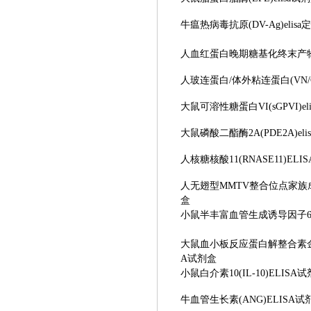
牛瘟热病毒抗原
(DV-Ag)el
人血红蛋白晚期糖基化终末产
人玻连蛋白
/体外粘连蛋白(VN/C
大鼠可溶性糖蛋白
VI(sGPVI)
大鼠磷酸二酯酶
2A(PDE2A)el
人核糖核酸
11(RNASE11)EL
人无翅型
MMTV整合位点家族成员
盒
小鼠半丰富血管生成诱导因子
大鼠血小板反应蛋白解整合素
A试剂盒
小鼠白介素
10(IL-10)ELISA
牛血管生长素
(ANG)ELISA