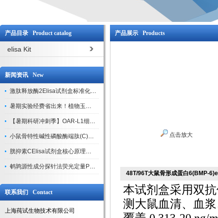
产品目录 Product catalog
产品展示 Products
elisa Kit
新闻资讯 New
激肽释放酶2Elisa试剂盒标准化实验操作与质控体系解析
暑期实验经费省出来！植物玉米索核苷（ZR ）elisa酶联免疫试剂盒
【暑期科研冲刺季】OAR-L1细胞专用培养基特惠，助力实验高效突破
点击放大
小鼠骨特性碱性磷酸酶端肽(C)elisa试剂盒大促，骨科研人速囤
胱抑素CElisa试剂盒核心原理、产品特性与全流程操作规范详解
鹌鹑源性成分探针法荧光定量PCR试剂盒特惠来袭
48T/96T大鼠骨形成蛋白6(BMP-6)e
本试剂盒采用双抗
联系我们 Contact
测大鼠血清、血浆、
上海莼试生物技术有限公司