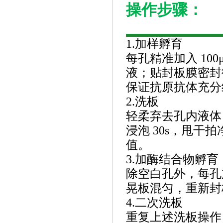
操作步骤：
1.加样孵育
每孔精准加入
10
液；贴封板膜密封微
保证抗原抗体充分
2.洗板
轻柔弃去孔内液体
浸泡
30s，甩干
值。
3.加酶结合物孵育
除空白孔外，每孔
晃板混匀，重新封板
4.二次洗板
重复上述洗板操作