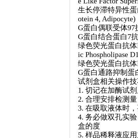
e Like Factor Super
生长停滞特异性蛋
otein 4, Adipocyte)
G蛋白偶联受体97抗体Mon
G蛋白结合蛋白7抗体Monk
绿色荧光蛋白抗体
ic Phospholipase D
绿色荧光蛋白抗体
G蛋白通路抑制蛋白1抗体M
试剂盒相关操作技
1. 切记在加酶
2. 合理安排检
3. 在吸取液体
4. 务必做双孔
盒的度
5. 样品稀释液