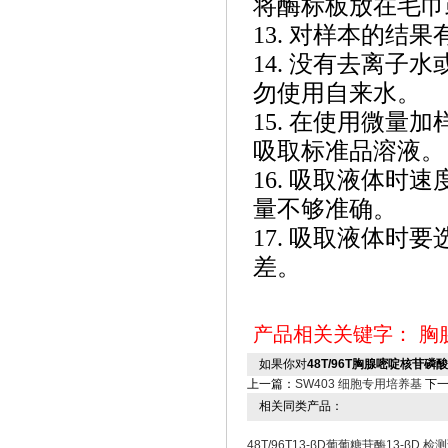
将酶标板放在毛巾
13. 对样本的
14. 没有去离
勿使用自来水。
15. 在使用微
吸取标准品溶液。
16. 吸取液体时
量不够准确。
17. 吸取液体
差。
产品相关关键字：
胸
如果你对
48T/96T胸腺嘧啶核苷
上一篇：
SW403 细胞专用培养基
下一
相关同类产品：
48T/96T13-βD葡葡糖苷酶13-βD 