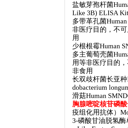
盐敏芽孢杆菌
Huma
Like 3B) ELISA K
多带革孔菌
Huma
非医疗目的，不可
用
少根根霉
Human SN
多主葡萄壳菌
Hum
用等非医疗目的，
非食用
长双歧杆菌长亚种
dobacterium longu
滑菇
Human SMNDC
胸腺嘧啶核苷磷酸
疫组化用抗体）Monkey
3-磷酸甘油脱氢酶单克