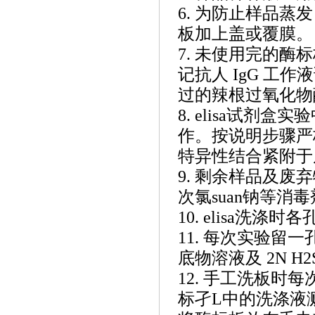
6. 为防止样品
板加上盖或覆膜。
7. 未使用完的酶
记抗人 IgG 
过的辣根过氧化物酶
8. elisa试
作。按说明步骤严
特异性结合紧附于
9. 剩余样品及废弃物
次氯suan钠等消毒
10. elisa
11. 每次实验
底物溶液及 2N H
12. 手工洗板时
标孑L中的洗涤液