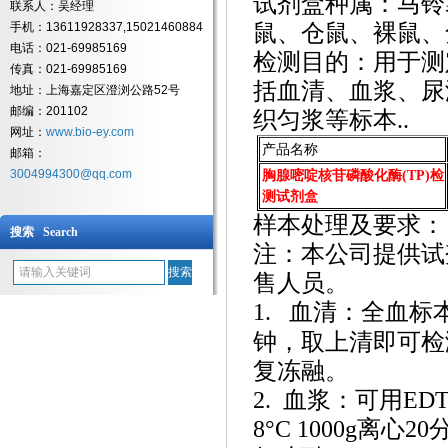
试剂盒种属：马铃
联系人：吴经理
手机：13611928337,15021460884
鼠、仓鼠、裸鼠、
电话：021-69985169
检测目的：用于测
传真：021-69985169
括血清、血浆、尿
地址：上海嘉定区澄浏公路52号
邮编：201102
织匀浆等标本
..
网址：
www.bio-ey.com
产品名称
邮箱：
3004994300@qq.com
胸腺嘧啶核苷磷酸化酶(TP)检
测试剂盒
样本处理及要求：
搜索 Search
注：本公司提供试
售人员。
1.
血清：全血标
钟，取上清即可检测
复冻融。
2. 血浆：可用E
8°C 1000g离