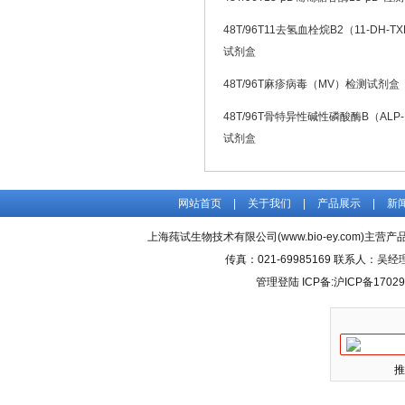
48T/96T11去氢血栓烷B2（11-DH-T
试剂盒
48T/96T麻疹病毒（MV）检测试剂盒
48T/96T骨特异性碱性磷酸酶B（ALP
试剂盒
网站首页
|
关于我们
|
产品展示
|
新
上海莼试生物技术有限公司(www.bio-ey.com)主营产品
传真：021-69985169 联系人：
管理登陆
ICP备:
沪ICP备17029
推