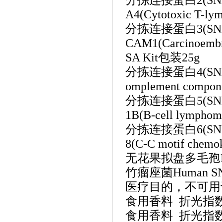
分拣连接蛋白
2(
A4(Cytotoxic T-ly
分拣连接蛋白
3(
CAM1(Carcinoembryo
SA Kit包装25g
分拣连接蛋白
4(
omplement compon
分拣连接蛋白
5(
1B(B-cell lympho
分拣连接蛋白
6(
8(C-C motif chem
无花果拟盘多毛孢
竹瘤座菌
Human
医疗目的，不可用
食用香料
折光指
食用香料 折光指