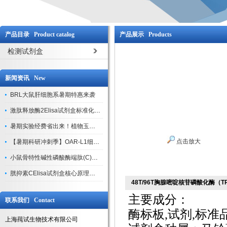
产品目录 Product catalog
产品展示 Products
检测试剂盒
新闻资讯 New
BRL大鼠肝细胞系暑期特惠来袭
激肽释放酶2Elisa试剂盒标准化实验操作与质控体系解析
暑期实验经费省出来！植物玉米索核苷（ZR ）elisa酶联免疫试剂盒
点击放大
【暑期科研冲刺季】OAR-L1细胞专用培养基特惠，助力实验高效突破
小鼠骨特性碱性磷酸酶端肽(C)elisa试剂盒大促，骨科研人速囤
胱抑素CElisa试剂盒核心原理、产品特性与全流程操作规范详解
48T/96T胸腺嘧啶核苷磷酸化酶（
主要成分：
联系我们 Contact
酶标板
,试剂,标
上海莼试生物技术有限公司