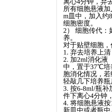
离心4分钟，弃
所有细胞悬液加
m皿中，加入约
细胞密度。
2） 细胞传代：
养。
对于贴壁细胞，
1. 弃去培养上
2. 加2ml消化液（
中，置于37℃
胞消化情况，若
轻敲几下培养瓶
3. 按6-8ml
件下离心4分钟
4. 将细胞悬液
新皿中或者瓶中