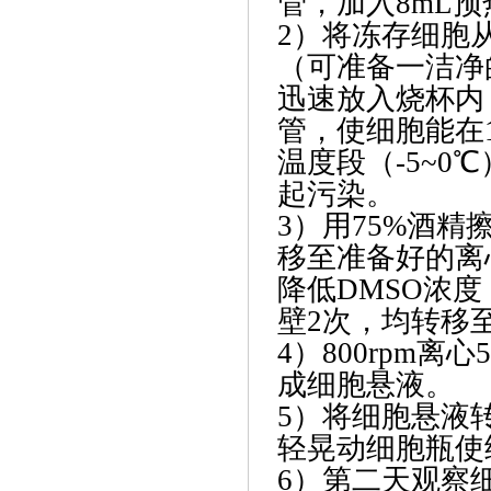
管，加入8mL
2）将冻存细胞
（可准备一洁净
迅速放入烧杯内
管，使细胞能在
温度段（-5~
起污染。
3）用75%酒
移至准备好的离
降低DMSO浓
壁2次，均转移
4）800rpm
成细胞悬液。
5）将细胞悬液
轻晃动细胞瓶使
6）第二天观察