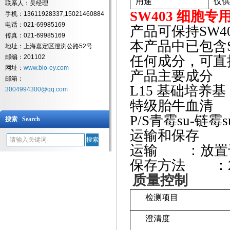
用途
仅供
联系人：吴经理
SW403 细胞专
手机：13611928337,15021460884
电话：021-69985169
产品可保持
SW
传真：021-69985169
本产品中已包含
地址：上海嘉定区澄浏公路52号
邮编：201102
任何成分，可直
网址：
www.bio-ey.com
产品主要成分
邮箱：
L15 基础培养基
3004994300@qq.com
特级胎牛血清
5
P/S青霉su-链霉
搜索 Search
运输和保存
运输
：放置于
保存方法
：2
质量控制
检测项目
澄清度