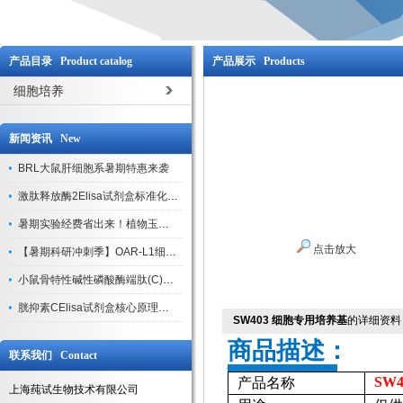
产品目录 Product catalog
产品展示 Products
细胞培养
新闻资讯 New
BRL大鼠肝细胞系暑期特惠来袭
激肽释放酶2Elisa试剂盒标准化实验操作与质控体系解析
暑期实验经费省出来！植物玉米索核苷（ZR ）elisa酶联免疫试剂盒
点击放大
【暑期科研冲刺季】OAR-L1细胞专用培养基特惠，助力实验高效突破
小鼠骨特性碱性磷酸酶端肽(C)elisa试剂盒大促，骨科研人速囤
胱抑素CElisa试剂盒核心原理、产品特性与全流程操作规范详解
SW403 细胞专用培养基
的详细资料
商品描述：
联系我们 Contact
SW
产品名称
上海莼试生物技术有限公司