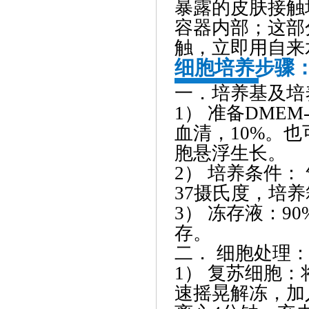
暴露的皮肤接触
容器内部；这部
触，立即用自来
细胞培养步骤
一．培养基及培
1） 准备DMEM-
血清，10%。也
胞悬浮生长。
2） 培养条件：
37摄氏度，培养
3） 冻存液：9
存。
二． 细胞处理
1） 复苏细胞：
速摇晃解冻，加入