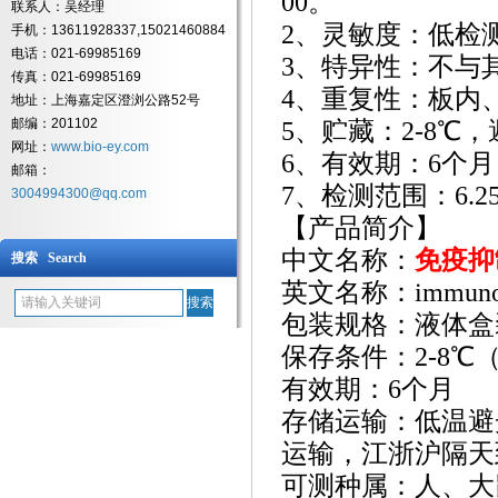
00。
联系人：吴经理
2、灵敏度：低检测浓
手机：13611928337,15021460884
电话：021-69985169
3、特异性：不与
传真：021-69985169
4、重复性：板内
地址：上海嘉定区澄浏公路52号
邮编：201102
5、贮藏：2-8℃
网址：
www.bio-ey.com
6、有效期：6个月
邮箱：
7、检测范围：6.25 I
3004994300@qq.com
【产品简介】
中文名称：
免疫抑
搜索 Search
英文名称：
immunos
包装规格：液体盒
保存条件：
2-8
有效期：
6个月
存储运输：低温避
运输，江浙沪隔天
可测种属：人、大