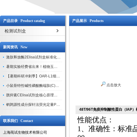
产品目录 Product catalog
产品展示 Products
检测试剂盒
新闻资讯 New
激肽释放酶2Elisa试剂盒标准化实验操作与质控体系解析
暑期实验经费省出来！植物玉米索核苷（ZR ）elisa酶联免疫试剂盒
【暑期科研冲刺季】OAR-L1细胞专用培养基特惠，助力实验高效突破
点击放大
小鼠骨特性碱性磷酸酶端肽(C)elisa试剂盒大促，骨科研人速囤
胱抑素CElisa试剂盒核心原理、产品特性与全流程操作规范详解
鹌鹑源性成分探针法荧光定量PCR试剂盒特惠来袭
48T/96T免疫抑制酸性蛋白（IAP
性能优点：
联系我们 Contact
1、准确性：标准
上海莼试生物技术有限公司