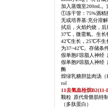
加入蒸馏至200mL
①冻干管：75%酒精
无或培养基:充分溶解
拭后，火焰灼烧，后
37℃，微需氧。生
42℃生长，25℃
为37~42℃。存储条件:
假单胞
F琼脂人神经 
假单胞
P琼脂人神经 原
酶
煌绿乳糖胆盐肉汤（
rol
11去氢血栓烷B2(11
颗粒 原代骨骼肌特制基础无
（多肽蛋白）