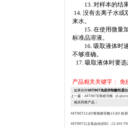
13. 对样本的结
14. 没有去离子
来水。
15. 在使用微量
标准品溶液。
16. 吸取液体时速
不够准确。
17. 吸取液体时
产品相关关键字：
免
如果你对
48T/96T免疫抑制酸性蛋
上一篇：
48T/96Tβ葡糖苷酶（β-glu
相关同类产品：
48T/96T13-βD葡葡糖苷酶13-βD 
48T/96T11去氢血栓烷B2（11-DH-T