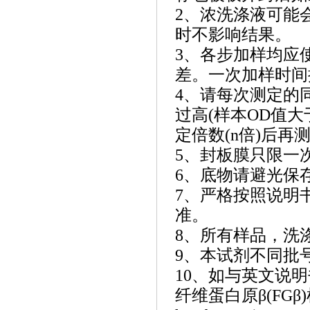
2、浓洗涤液可能
时不影响结果。
3、各步加样均应
差。一次加样时间
4、请每次测定的
过高(样本OD值
定倍数(n倍)后再测
5、封板膜只限一
6、底物请避光保
7、严格按照说明
准。
8、所有样品，洗
9、本试剂不同批
10、如与英文说
纤维蛋白原
β(FG