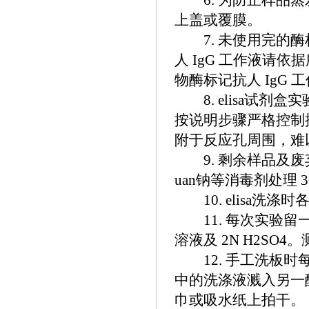
6. 为防止样品蒸
上盖或覆膜。
7. 未使用完的酶标
人 IgG 工作液请
物酶标记抗人 IgG 
8. elisa试剂
按说明步骤严格控制
附于反应孔周围，难
9. 剩余样品及废弃物应
uan钠等消毒剂处理 
10. elisa洗
11. 每次实验留
溶液及 2N H2SO
12. 手工洗板时每
中的洗涤液溅入另一
巾或吸水纸上拍干。