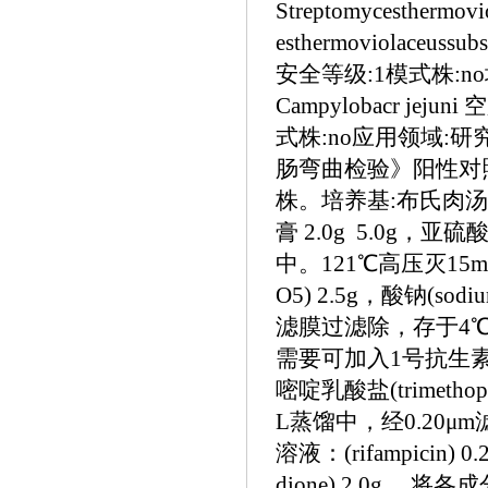
Streptomycesthermo
esthermoviolace
安全等级:1模式株:no培养
Campylobacr jej
式株:no应用领域:研究
肠弯曲检验》阳性对照株
株。培养基:布氏肉汤：胰
膏 2.0g 5.0g，亚
中。121℃高压灭15min
O5) 2.5g，酸钠(so
滤膜过滤除，存于4℃
需要可加入1号抗生素
嘧啶乳酸盐(trimethop
L蒸馏中，经0.20μ
溶液：(rifampicin)
dione) 2.0g 