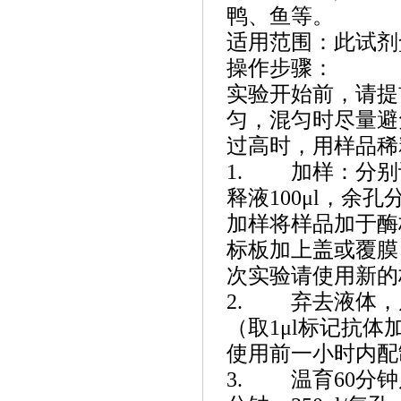
鸭、鱼等。
适用范围：此试剂
操作步骤：
实验开始前，请提
匀，混匀时尽量避
过高时，用样品稀
1. 加样：分别
释液100μl，余
加样将样品加于酶
标板加上盖或覆膜
次实验请使用新的
2. 弃去液体，
（取1μl标记抗体
使用前一小时内配制
3. 温育60分