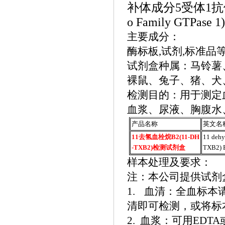
补体成分
5受体1抗体(
o Family GTPase 1)
主要成分：
酶标板
,试剂,标准
试剂盒种属：马铃薯
裸鼠、兔子、猪、犬
检测目的：用于测定
血浆、尿液、胸腹水
产品名称
英文名
11去氢血栓烷B2(11-DH
11 dehy
-TXB2)检测试剂盒
TXB2) E
样本处理及要求：
注：本公司提供试剂
1.
血清：全血标本
清即可检测，或将标本
2. 血浆：可用EDTA