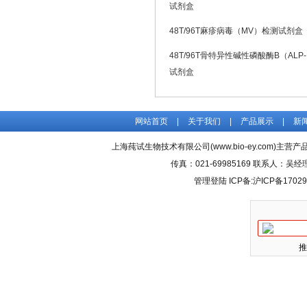
试剂盒
48T/96T麻疹病毒（MV）检测试剂盒
48T/96T骨特异性碱性磷酸酶B（ALP
试剂盒
网站首页
|
关于我们
|
产品展示
|
新
上海莼试生物技术有限公司(www.bio-ey.com)主营产品
传真：021-69985169 联系人：
管理登陆
ICP备:
沪ICP备17029
推