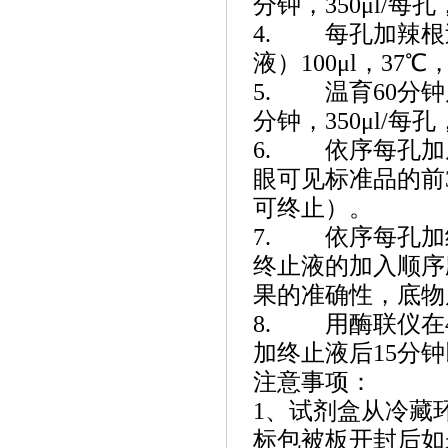
分钟，350μl/每
4. 每孔加辣根
液）100μl，37℃
5. 温育60分
分钟，350μl/每
6. 依序每孔加底
眼可见标准品的前3
可终止）。
7. 依序每孔加
终止液的加入顺序
果的准确性，底物
8. 用酶联仪在4
加终止液后15分
注意事项：
1、试剂盒从冷藏
标包被板开封后如