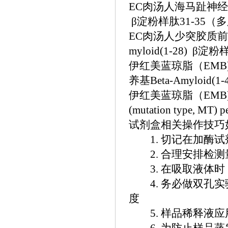
EC肉汤人海马趾神经 原
β淀粉样肽31-35（
EC肉汤人少突胶质前
myloid(1-28) β
伊红美蓝琼脂（
EM
养基Beta-Amyloi
伊红美蓝琼脂（
EM
(mutation type, M
试剂盒相关操作技巧
1. 切记在加酶试
2. 合理安排检测
3. 在吸取液体时
4. 务必做双孔实
度
5. 样品稀释液应