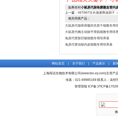
如果你对
小鼠原代脉络膜微血管内
上一篇：
48T/96T生长激素释放因子
相关同类产品：
大鼠原代颌骨骨髓间充质干细胞专用
大鼠原代胸主动脉平滑肌细胞专用培
兔原代肾脏巨噬细胞专用培养基
兔原代肾动脉内皮细胞专用培养基
网站首页
|
关于我们
|
产品展示
|
新
上海莼试生物技术有限公司(www.bio-ey.com)主营产品
传真：021-69985169 联系人：
管理登陆
ICP备:
沪ICP备17029
推