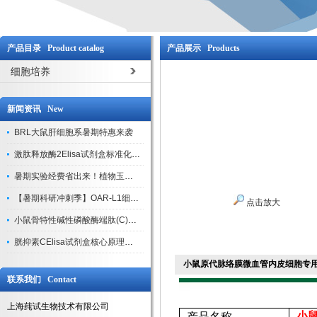
产品目录 Product catalog
产品展示 Products
细胞培养
新闻资讯 New
BRL大鼠肝细胞系暑期特惠来袭
激肽释放酶2Elisa试剂盒标准化实验操作与质控体系解析
暑期实验经费省出来！植物玉米索核苷（ZR ）elisa酶联免疫试剂盒
【暑期科研冲刺季】OAR-L1细胞专用培养基特惠，助力实验高效突破
点击放大
小鼠骨特性碱性磷酸酶端肽(C)elisa试剂盒大促，骨科研人速囤
胱抑素CElisa试剂盒核心原理、产品特性与全流程操作规范详解
小鼠原代脉络膜微血管内皮细胞专
联系我们 Contact
上海莼试生物技术有限公司
小
产品名称