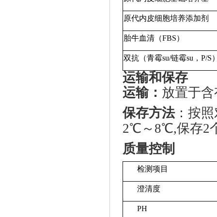
原代内皮细胞培养添加剂
胎牛血清（
FBS）
双抗（青霉
su
/链霉
su
，
P/S
运输和保存
运输：
放置于含
保存方法
：按照
2℃～8℃,保存
质量控制
检测项目
澄清度
PH